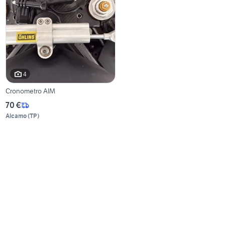
4
Cronometro AIM
70 €
Alcamo
(
TP
)