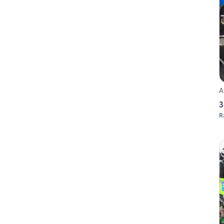
A
3
R