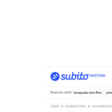
lampada aim flos
aim
Ricerche
simili
Subito
Accessori moto
cronometro ai