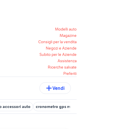
Modelli auto
Magazine
Consigli per la vendita
Negozi e Aziende
Subito per le Aziende
Assistenza
Ricerche salvate
Preferiti
Vendi
 accessori auto
cronometro gps moto accessori moto
aim acc