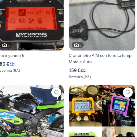
6
6
im mychron 5
Cronometro AIM con torretta tempi
Moto e Auto
80 €
159 €
avenna
(
RA
)
Potenza
(
PZ
)