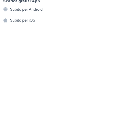
a
Scarica gratis l'App
Animali
Subito per Android
t
honda rebel usata
ento e
Accessori per animali
hi
Subito per iOS
Musica e Film
omestici
Libri e Riviste
e Fai da te
Strumenti Musicali
amento e
ri
Sports
 i bambini
Biciclette
Collezionismo