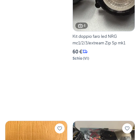
4
Kit doppio faro led NRG
mc1/2/3/extream Zip Sp mk1
60 €
Schio
(
VI
)