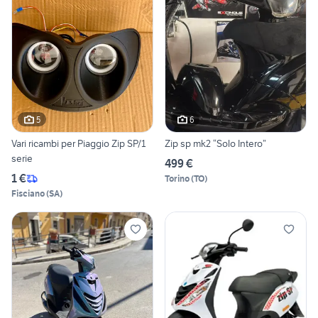
5
6
Vari ricambi per Piaggio Zip SP/1
Zip sp mk2 “Solo Intero”
serie
499 €
1 €
Torino
(
TO
)
Fisciano
(
SA
)