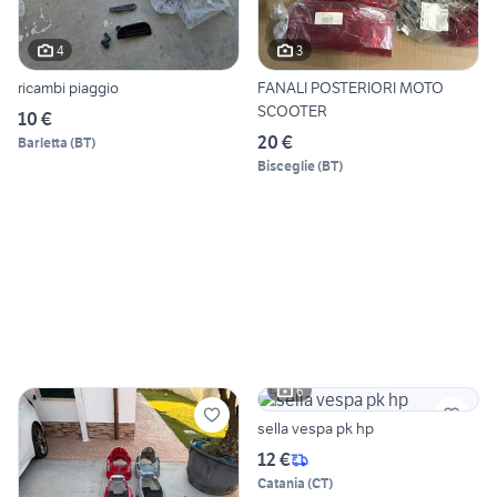
4
3
ricambi piaggio
FANALI POSTERIORI MOTO
SCOOTER
10 €
20 €
Barletta
(
BT
)
Bisceglie
(
BT
)
6
sella vespa pk hp
12 €
Catania
(
CT
)