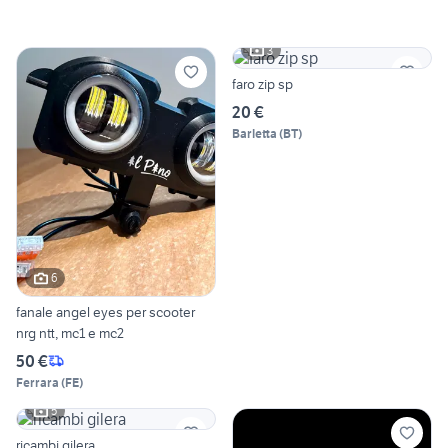
3
faro zip sp
20 €
Barletta
(
BT
)
6
fanale angel eyes per scooter
nrg ntt, mc1 e mc2
50 €
Ferrara
(
FE
)
5
ricambi gilera