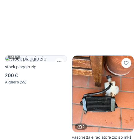
6
stock piaggio zip
200 €
Alghero
(
SS
)
2
vaschetta e radiatore zip sp mk1