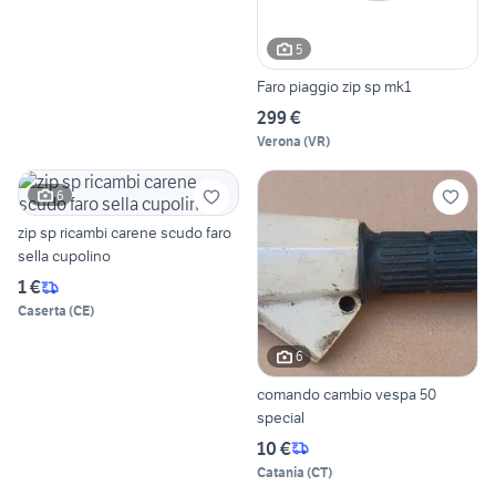
5
Faro piaggio zip sp mk1
299 €
Verona
(
VR
)
6
zip sp ricambi carene scudo faro
sella cupolino
1 €
Caserta
(
CE
)
6
comando cambio vespa 50
special
10 €
Catania
(
CT
)