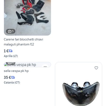
5
Carene fari blocchetti chiavi
malaguti phantom f12
1 €
Aprilia
(
LT
)
6
sella vespa pk hp
35 €
Catania
(
CT
)