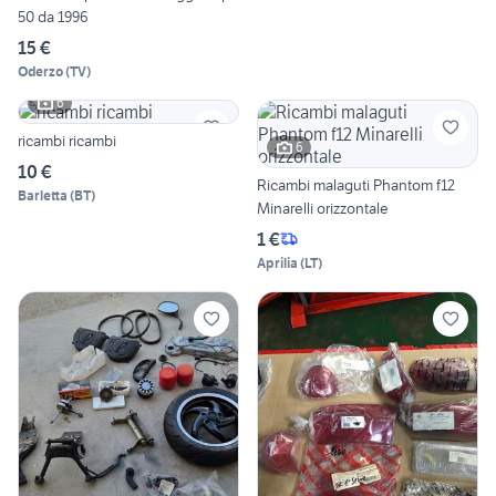
50 da 1996
15 €
Oderzo
(
TV
)
6
ricambi ricambi
6
10 €
Ricambi malaguti Phantom f12
Barletta
(
BT
)
Minarelli orizzontale
1 €
Aprilia
(
LT
)