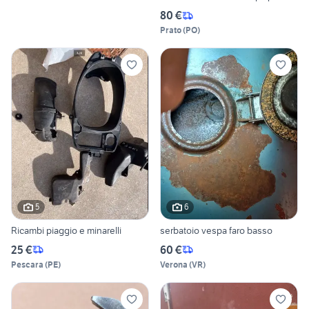
80 €
Prato
(
PO
)
5
6
Ricambi piaggio e minarelli
serbatoio vespa faro basso
25 €
60 €
Pescara
(
PE
)
Verona
(
VR
)