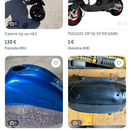
6
Carene zip sp mk2
PIAGGIO ZIP 50 SP RICAMBI
130 €
1 €
Pozzallo
(
RG
)
Messina
(
ME
)
5
2