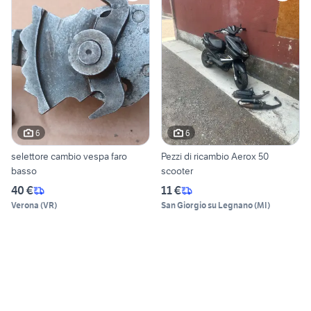
6
6
selettore cambio vespa faro
Pezzi di ricambio Aerox 50
basso
scooter
40 €
11 €
Verona
(
VR
)
San Giorgio su Legnano
(
MI
)