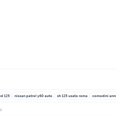
ed 125
nissan patrol y60 auto
sh 125 usato roma
comodini ann
60