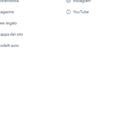
ostenibilità
Instagram
lavoro
i
Fotografia
Giardino 
agazine
YouTube
Attrezzature di lavoro
Telefonia
Abbigli
dee regalo
Accesso
e altro
appa del sito
Tutto per
odelli auto