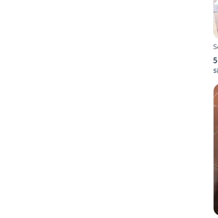
S
5
S