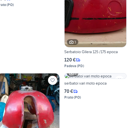
rato
(
PO
)
3
Serbatoio Gilera 125 /175 epoca
120 €
Padova
(
PD
)
5
serbatoi vari moto epoca
70 €
Prato
(
PO
)