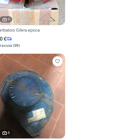
6
erbatoio Gilera epoca
0 €
iracusa
(
SR
)
6