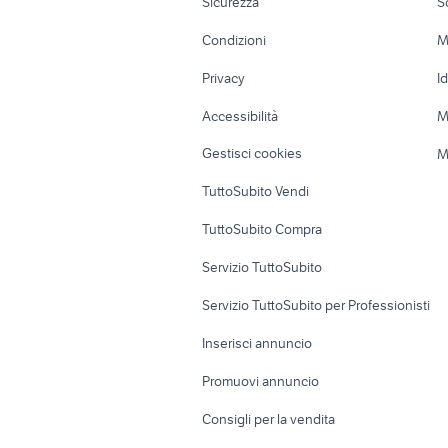
Sicurezza
S
Accessori Moto
Terreni e rustic
Condizioni
M
Nautica
Garage e box
Privacy
I
Caravan e Camper
Loft, mansarde 
Accessibilità
M
Veicoli commerciali
Case vacanza
Gestisci cookies
M
Uffici e Locali
TuttoSubito Vendi
commerciali
TuttoSubito Compra
Servizio TuttoSubito
Servizio TuttoSubito per Professionisti
Inserisci annuncio
Promuovi annuncio
Consigli per la vendita