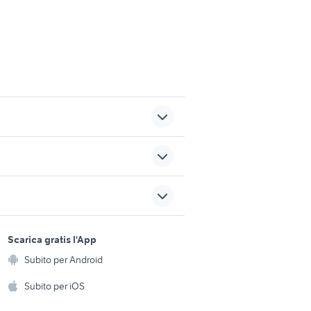
cafe racer usate
t 95 cv
kawasaki kxf 250
sports e hobby
dna giulietta
a
Scarica gratis l'App
Animali
blocco differenziali accessori
Subito per Android
ento e
auto
Accessori per animali
hi
Subito per iOS
Musica e Film
omestici