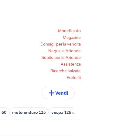
Modelli auto
Magazine
Consigli per la vendita
Negozi e Aziende
Subito per le Aziende
Assistenza
Ricerche salvate
Preferiti
Vendi
i 60
moto enduro 125
vespa 125 usata bari
jukebox anni 60