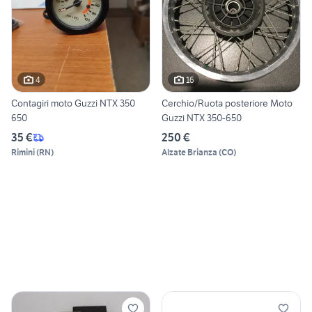
4
16
Contagiri moto Guzzi NTX 350
Cerchio/Ruota posteriore Moto
650
Guzzi NTX 350-650
35 €
250 €
Rimini
(
RN
)
Alzate Brianza
(
CO
)