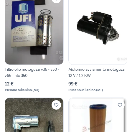
Filtro olio motoguzzi v35 - v50 -
Motorino avviamento motoguzzi
v65 - ntx 350
12 V / 1,2 KW
12 €
99 €
Cusano Milanino
(
MI
)
Cusano Milanino
(
MI
)