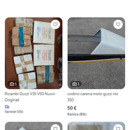
5
3
Ricambi Guzzi V35 V50 Nuovi
codino carena moto guzzi ntx
Originali
350
50 €
Varese
(
VA
)
Ranica
(
BG
)