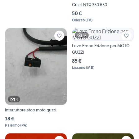
Guzzi NTX 350 650
50 €
Oderzo
(
TV
)
14
Leve Freno Frizione per MOTO
GUZZI
85 €
Lissone
(
MB
)
4
Interruttore stop moto guzzi
18 €
Palermo
(
PA
)