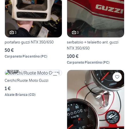
3
3
portafaro guzzi NTX 350/650
serbatoio + telaietto ant. guzzi
NTX 350/650
50 €
100 €
Carpaneto Piacentino
(
PC
)
Carpaneto Piacentino
(
PC
)
6
Cerchi/Ruote Moto Guzzi
1 €
Alzate Brianza
(
CO
)