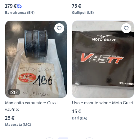
179 €
75 €
Barrafranca
(
EN
)
Gallipoli
(
LE
)
2
Manicotto carburatore Guzzi
Uso e manutenzione Moto Guzzi
v35/ntx
15 €
25 €
Bari
(
BA
)
Macerata
(
MC
)