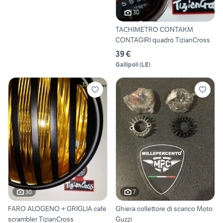
30
TACHIMETRO CONTAKM
CONTAGIRI quadro TizianCross
39 €
Gallipoli
(
LE
)
30
7
FARO ALOGENO + GRIGLIA cafe
Ghiera collettore di scarico Moto
scrambler TizianCross
Guzzi