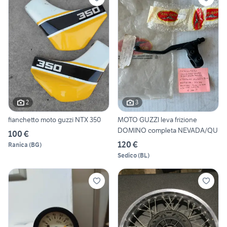
2
3
fianchetto moto guzzi NTX 350
MOTO GUZZI leva frizione
DOMINO completa NEVADA/QU
100 €
120 €
Ranica
(
BG
)
Sedico
(
BL
)