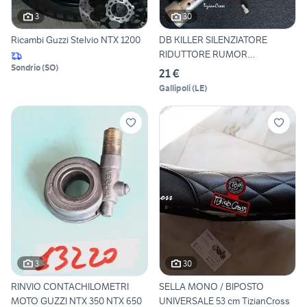
3
30
Ricambi Guzzi Stelvio NTX 1200
DB KILLER SILENZIATORE
RIDUTTORE RUMOR
Sondrio
(
SO
)
TizianCross
21 €
Gallipoli
(
LE
)
3
30
RINVIO CONTACHILOMETRI
SELLA MONO / BIPOSTO
MOTO GUZZI NTX 350 NTX 650
UNIVERSALE 53 cm TizianCross