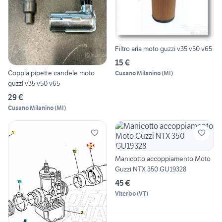
Filtro aria moto guzzi v35 v50 v65
15 €
Coppia pipette candele moto
Cusano Milanino
(
MI
)
guzzi v35 v50 v65
29 €
Cusano Milanino
(
MI
)
Manicotto accoppiamento Moto
Guzzi NTX 350 GU19328
45 €
Viterbo
(
VT
)