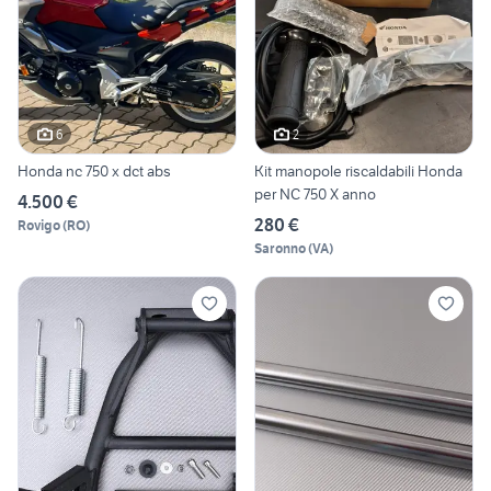
6
2
Honda nc 750 x dct abs
Kit manopole riscaldabili Honda
per NC 750 X anno
4.500 €
280 €
Rovigo
(
RO
)
Saronno
(
VA
)