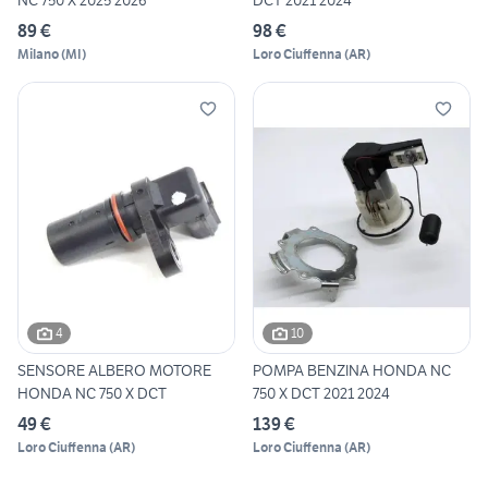
NC 750 X 2025 2026
DCT 2021 2024
89 €
98 €
Milano
(
MI
)
Loro Ciuffenna
(
AR
)
4
10
SENSORE ALBERO MOTORE
POMPA BENZINA HONDA NC
HONDA NC 750 X DCT
750 X DCT 2021 2024
49 €
139 €
Loro Ciuffenna
(
AR
)
Loro Ciuffenna
(
AR
)