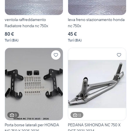
ventola raffreddamento
leva freno stazionamento honda
Radiatore honda nc 750x
nc 750x
80 €
45 €
Turi
(
BA
)
Turi
(
BA
)
3
11
Porta borse laterali per HONDA
PEDANA SXHONDA NC 750 X