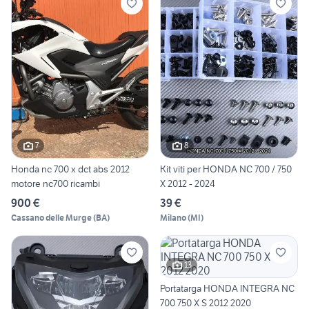
7
8
Honda nc 700 x dct abs 2012
Kit viti per HONDA NC 700 / 750
motore nc700 ricambi
X 2012 - 2024
900 €
39 €
Cassano delle Murge
(
BA
)
Milano
(
MI
)
13
Portatarga HONDA INTEGRA NC
700 750 X S 2012 2020