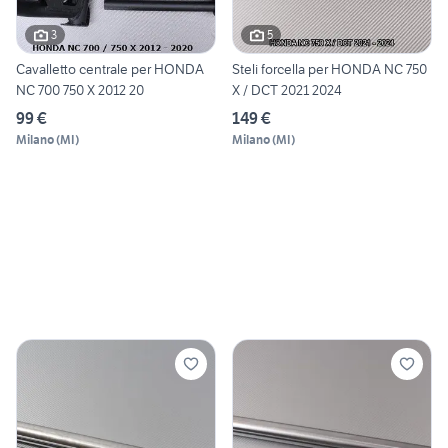
3
5
Cavalletto centrale per HONDA
Steli forcella per HONDA NC 750
NC 700 750 X 2012 20
X / DCT 2021 2024
99 €
149 €
Milano
(
MI
)
Milano
(
MI
)