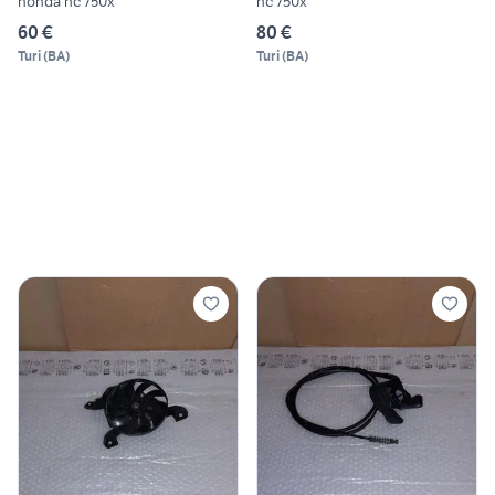
honda nc 750x
nc 750x
60 €
80 €
Turi
(
BA
)
Turi
(
BA
)