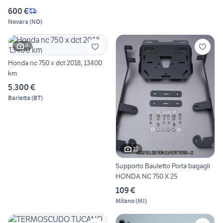
600 €
Novara
(
NO
)
4
Honda nc 750 x dct 2018, 13400
km
5.300 €
Barletta
(
BT
)
12
Supporto Bauletto Porta bagagli
HONDA NC 750 X 25
109 €
Milano
(
MI
)