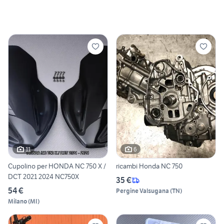
11
6
Cupolino per HONDA NC 750 X /
ricambi Honda NC 750
DCT 2021 2024 NC750X
35 €
54 €
Pergine Valsugana
(
TN
)
Milano
(
MI
)