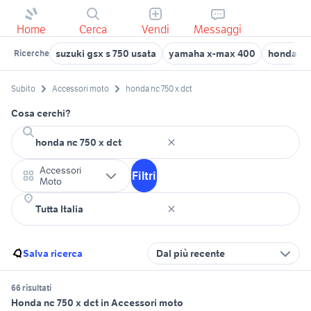
Home
Cerca
Vendi
Messaggi
suzuki gsx s 750 usata
yamaha x-max 400
honda vfr
Ricerche
Subito
Accessori moto
honda nc 750 x dct
Cosa cerchi?
Accessori
Filtri
Moto
Salva ricerca
Dal più recente
66 risultati
Honda nc 750 x dct in Accessori moto