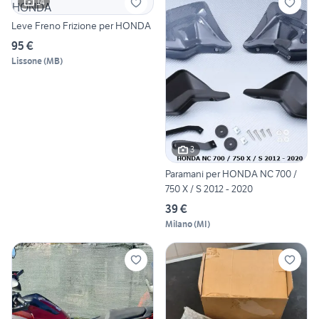
14
Leve Freno Frizione per HONDA
95 €
Lissone
(
MB
)
3
Paramani per HONDA NC 700 /
750 X / S 2012 - 2020
39 €
Milano
(
MI
)