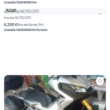
Usato
01/2019
46000 Km
5
Honda NC750 DTC
6.200 €
Riva del Garda
(
TN
)
Usato
03/2019
19800 Km
Turismo