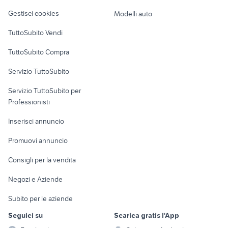
Veicoli commerciali
altro
Gestisci cookies
Modelli auto
Case vacanza
TuttoSubito Vendi
Uffici e Locali
TuttoSubito Compra
commerciali
Servizio TuttoSubito
elettronica
per la casa e la
sports e hobby
Servizio TuttoSubito per
persona
Informatica
Animali
Professionisti
Arredamento e
Console e
Accessori per
Casalinghi
Inserisci annuncio
Videogiochi
animali
Elettrodomestici
Promuovi annuncio
Audio/Video
Musica e Film
Giardino e Fai da te
Consigli per la vendita
Fotografia
Libri e Riviste
Abbigliamento e
Negozi e Aziende
Telefonia
Strumenti Musicali
Accessori
Subito per le aziende
Sports
Tutto per i bambini
Seguici su
Scarica gratis l'App
Biciclette