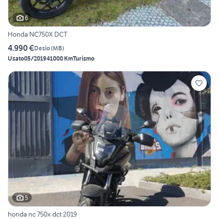
6
Honda NC750X DCT
4.990 €
Desio
(
MB
)
Usato
05/2019
41000 Km
Turismo
5
honda nc 750x dct 2019