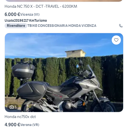
Honda NC 750 X - DCT -TRAVEL - 6200KM
6.000 €
Vicenza
(
VI
)
Usato
2019
6217 Km
Turismo
Rivenditore
TBIKE CONCESSIONARIA HONDA VICENZA
5
Honda nc750x dct
4.900 €
Verona
(
VR
)