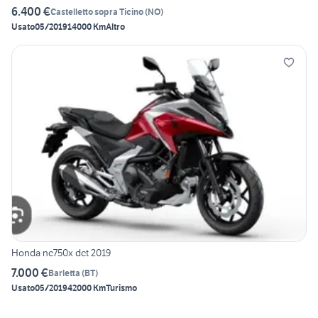
6.400 €
Castelletto sopra Ticino
(
NO
)
Usato
05/2019
14000 Km
Altro
Honda nc750x dct 2019
7.000 €
Barletta
(
BT
)
Usato
05/2019
42000 Km
Turismo