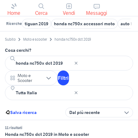
Home
Cerca
Vendi
Messaggi
tiguan 2019
honda nc750x accessori moto
auto hon
Ricerche
Subito
Moto e scooter
honda nc750x dct 2019
Cosa cerchi?
Moto e
Filtri
Scooter
Salva ricerca
Dal più recente
11 risultati
Honda nc750x dct 2019 in Moto e scooter