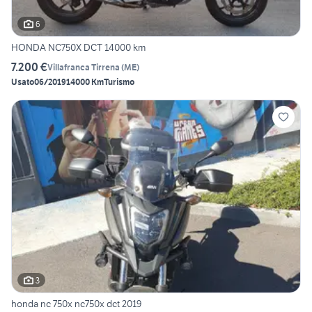
6
HONDA NC750X DCT 14000 km
7.200 €
Villafranca Tirrena
(
ME
)
Usato
06/2019
14000 Km
Turismo
3
honda nc 750x nc750x dct 2019