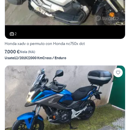
2
Honda xadv o permuto con Honda nc750x dct
7.000 €
Nola
(
NA
)
Usato
12/2019
22000 Km
Cross / Enduro