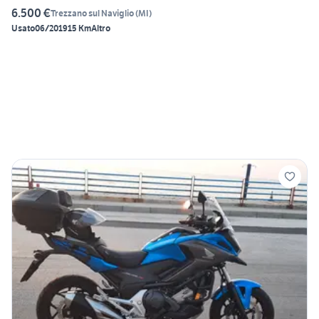
6.500 €
Trezzano sul Naviglio
(
MI
)
Usato
06/2019
15 Km
Altro