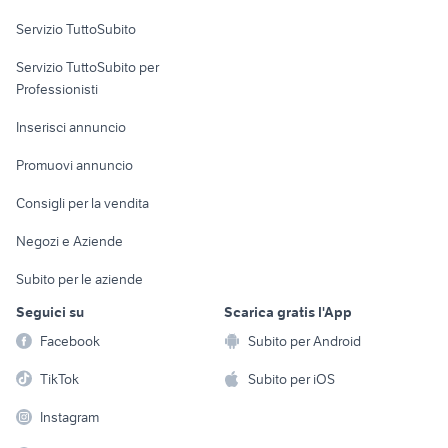
Servizio TuttoSubito
elettronica
per la casa e la
sports e hobby
Servizio TuttoSubito per
persona
Informatica
Animali
Professionisti
Arredamento e
Console e
Accessori per
Casalinghi
Inserisci annuncio
Videogiochi
animali
Elettrodomestici
Promuovi annuncio
Audio/Video
Musica e Film
Giardino e Fai da te
Consigli per la vendita
Fotografia
Libri e Riviste
Abbigliamento e
Negozi e Aziende
Telefonia
Strumenti Musicali
Accessori
Subito per le aziende
Sports
Tutto per i bambini
Seguici su
Scarica gratis l'App
Biciclette
Facebook
Subito per Android
Collezionismo
TikTok
Subito per iOS
Instagram