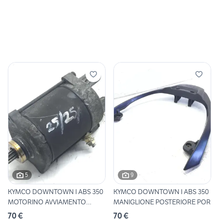
5
9
KYMCO DOWNTOWN I ABS 350
KYMCO DOWNTOWN I ABS 350
MOTORINO AVVIAMENTO
MANIGLIONE POSTERIORE POR
START
70 €
70 €