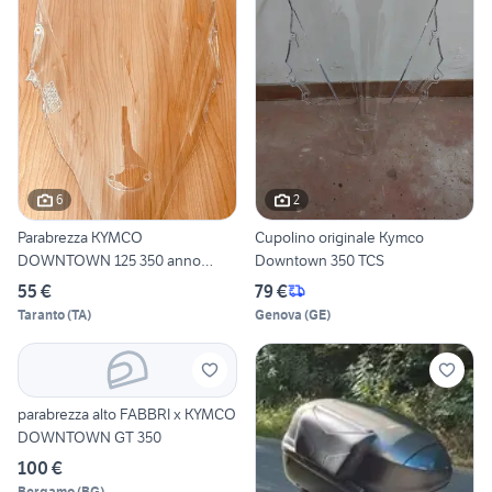
6
2
Parabrezza KYMCO
Cupolino originale Kymco
DOWNTOWN 125 350 anno
Downtown 350 TCS
2015-2025
55 €
79 €
Taranto
(
TA
)
Genova
(
GE
)
parabrezza alto FABBRI x KYMCO
DOWNTOWN GT 350
100 €
Bergamo
(
BG
)