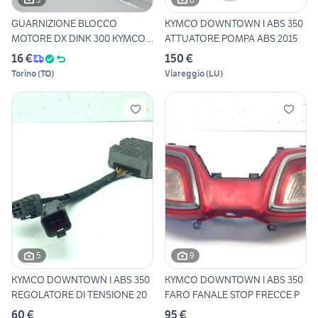
GUARNIZIONE BLOCCO
KYMCO DOWNTOWN I ABS 350
MOTORE DX DINK 300 KYMCO
ATTUATORE POMPA ABS 2015
11394L
16 €
150 €
Torino
(
TO
)
Viareggio
(
LU
)
5
9
KYMCO DOWNTOWN I ABS 350
KYMCO DOWNTOWN I ABS 350
REGOLATORE DI TENSIONE 20
FARO FANALE STOP FRECCE P
60 €
95 €