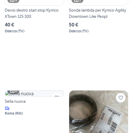
4
2
Devio destro start stop Kymco
Sonda lambda per Kymco Agility
XTown 125 300
Downtown Like Peopl
40 €
50 €
Oderzo
(
TV
)
Oderzo
(
TV
)
6
Sella nuova
Roma
(
RM
)