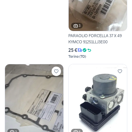
3
PARAOLIO FORCELLA 37 X 49
KYMCO 91251LLJ3E00
25 €
Torino
(
TO
)
3
6