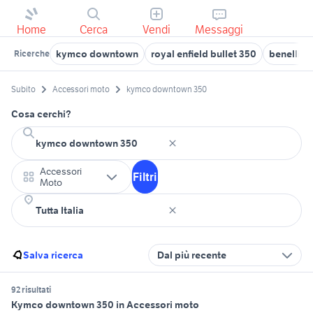
Home
Cerca
Vendi
Messaggi
kymco downtown
royal enfield bullet 350
benelli 35
Ricerche
Subito
Accessori moto
kymco downtown 350
Cosa cerchi?
Accessori
Filtri
Moto
Salva ricerca
Dal più recente
92 risultati
Kymco downtown 350 in Accessori moto