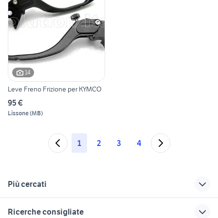
14
Leve Freno Frizione per KYMCO
95 €
Lissone
(
MB
)
1
2
3
4
Più cercati
Correlati
Richerche simili
Suggerimenti
Ricerche consigliate