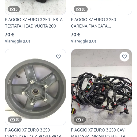
6
10
PIAGGIO X7 EURO 3 250 TESTA
PIAGGIO X7 EURO 3 250
TESTATA HEAD VUOTA 200
CARENA FIANCATA
POSTERIORE S
70 €
70 €
Viareggio
(
LU
)
Viareggio
(
LU
)
10
8
PIAGGIO X7 EURO 3 250
PIAGGIO X7 EURO 3 250 CAVI
CERCHIO RUOTA POSTERIORE
MATASSA IMPIANTO ELETTR