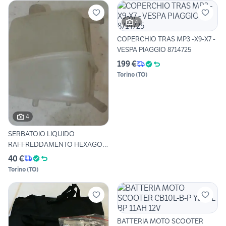
4
COPERCHIO TRAS MP3 -X9-X7 -
VESPA PIAGGIO 8714725
199 €
Torino
(
TO
)
4
SERBATOIO LIQUIDO
RAFFREDDAMENTO HEXAGON
X7 X8 X9
40 €
Torino
(
TO
)
BATTERIA MOTO SCOOTER