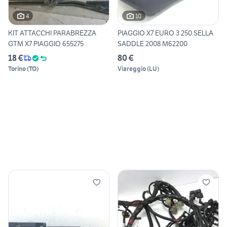
4
10
KIT ATTACCHI PARABREZZA
PIAGGIO X7 EURO 3 250 SELLA
GTM X7 PIAGGIO 655275
SADDLE 2008 M62200
18 €
80 €
Torino
(
TO
)
Viareggio
(
LU
)