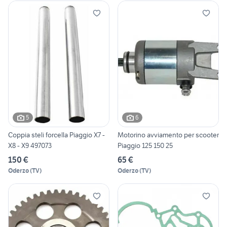
5
6
Coppia steli forcella Piaggio X7 -
Motorino avviamento per scooter
X8 - X9 497073
Piaggio 125 150 25
150 €
65 €
Oderzo
(
TV
)
Oderzo
(
TV
)