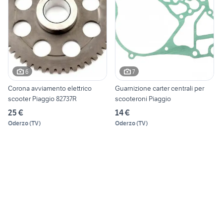
6
7
Corona avviamento elettrico
Guarnizione carter centrali per
scooter Piaggio 82737R
scooteroni Piaggio
25 €
14 €
Oderzo
(
TV
)
Oderzo
(
TV
)