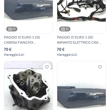
10
10
PIAGGIO X7 EURO 3 250
PIAGGIO X7 EURO 3 250
CARENA FIANCATA
IMPIANTO ELETTRICO CAVI
POSTERIORE S
MATA
70 €
70 €
Viareggio
(
LU
)
Viareggio
(
LU
)