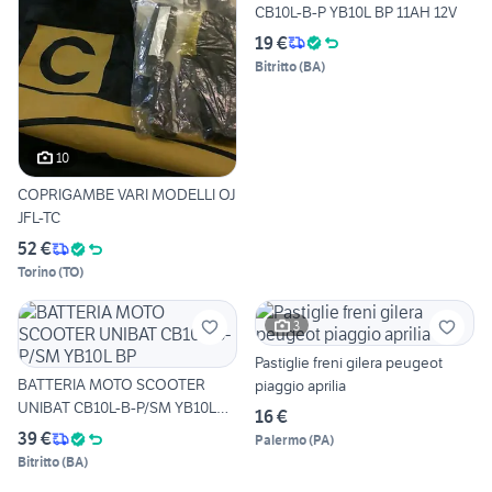
CB10L-B-P YB10L BP 11AH 12V
19 €
Bitritto
(
BA
)
10
COPRIGAMBE VARI MODELLI OJ
JFL-TC
52 €
Torino
(
TO
)
3
Pastiglie freni gilera peugeot
BATTERIA MOTO SCOOTER
piaggio aprilia
UNIBAT CB10L-B-P/SM YB10L
16 €
BP
39 €
Palermo
(
PA
)
Bitritto
(
BA
)