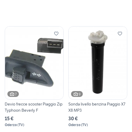
7
9
Devio frecce scooter Piaggio Zip
Sonda livello benzina Piaggio X7
Typhoon Beverly F
X8 MP3
15 €
30 €
Oderzo
(
TV
)
Oderzo
(
TV
)