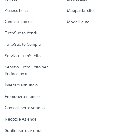
Garage e box
Caravan e Camper
Accessibilità
Mappa del sito
Loft, mansarde e
Veicoli commerciali
altro
Gestisci cookies
Modelli auto
Case vacanza
TuttoSubito Vendi
Uffici e Locali
TuttoSubito Compra
commerciali
Servizio TuttoSubito
elettronica
per la casa e la
sports e hobby
Servizio TuttoSubito per
persona
Informatica
Animali
Professionisti
Arredamento e
Console e
Accessori per
Casalinghi
Inserisci annuncio
Videogiochi
animali
Elettrodomestici
Promuovi annuncio
Audio/Video
Musica e Film
Giardino e Fai da te
Consigli per la vendita
Fotografia
Libri e Riviste
Abbigliamento e
Negozi e Aziende
Telefonia
Strumenti Musicali
Accessori
Subito per le aziende
Sports