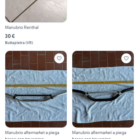
Manubrio Renthal
30 €
Buttapietra
(
VR
)
Manubrio aftermarket a piega
Manubrio aftermarket a piega