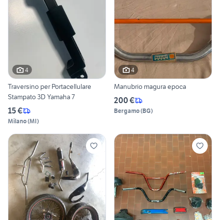
4
4
Traversino per Portacellulare
Manubrio magura epoca
Stampato 3D Yamaha 7
200 €
15 €
Bergamo
(
BG
)
Milano
(
MI
)