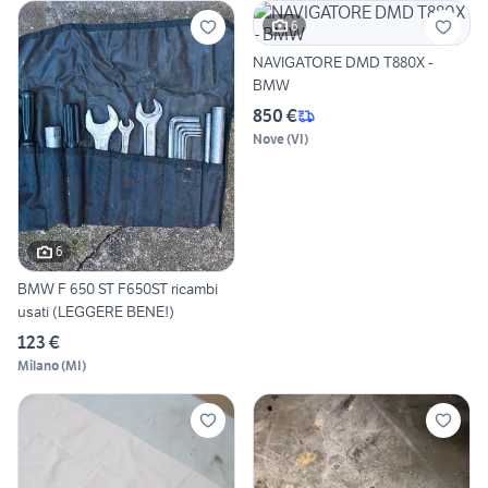
6
NAVIGATORE DMD T880X -
BMW
850 €
Nove
(
VI
)
6
BMW F 650 ST F650ST ricambi
usati (LEGGERE BENE!)
123 €
Milano
(
MI
)