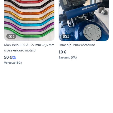
6
2
Manubrio ERGAL 22 mm 28,6 mm
Paracolpi Bmw Motorrad
cross enduro motard
10 €
50 €
Saronno
(
VA
)
Vertova
(
BG
)