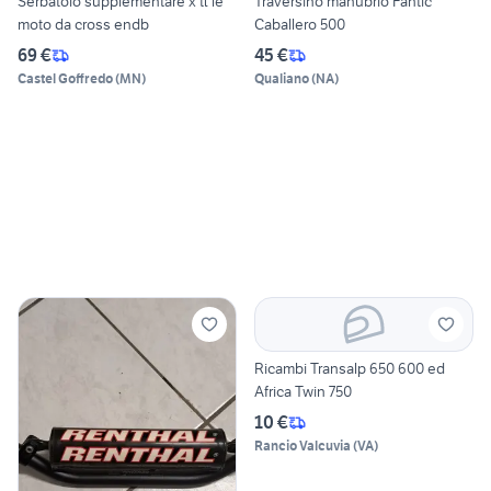
Serbatoio supplementare x tt le
Traversino manubrio Fantic
moto da cross endb
Caballero 500
69 €
45 €
Castel Goffredo
(
MN
)
Qualiano
(
NA
)
Ricambi Transalp 650 600 ed
Africa Twin 750
10 €
Rancio Valcuvia
(
VA
)