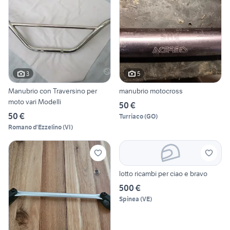
3
5
Manubrio con Traversino per
manubrio motocross
moto vari Modelli
50 €
50 €
Turriaco
(
GO
)
Romano d'Ezzelino
(
VI
)
lotto ricambi per ciao e bravo
500 €
Spinea
(
VE
)