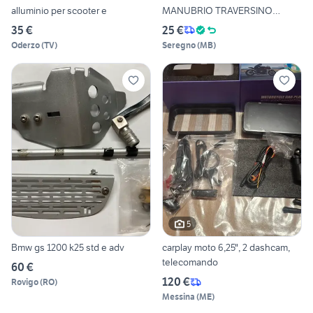
alluminio per scooter e
MANUBRIO TRAVERSINO
SPECCHIETT
35 €
25 €
Oderzo
(
TV
)
Seregno
(
MB
)
5
Bmw gs 1200 k25 std e adv
carplay moto 6,25", 2 dashcam,
telecomando
60 €
120 €
Rovigo
(
RO
)
Messina
(
ME
)