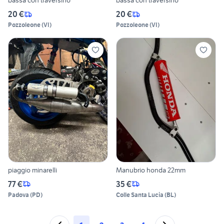
bassa con traversino
bassa con traversino
20 €
20 €
Pozzoleone
(
VI
)
Pozzoleone
(
VI
)
piaggio minarelli
Manubrio honda 22mm
77 €
35 €
Padova
(
PD
)
Colle Santa Lucia
(
BL
)