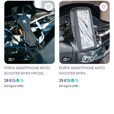
5
4
PORTA SMARTPHONE MOTO
PORTA SMARTPHONE MOTO
SCOOTER MYRA HPC105
SCOOTER MYRA
REGOLABI
IMPERMEABILE
19 €
19 €
Seregno
(
MB
)
Seregno
(
MB
)