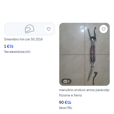
Smembro hm cre 50 2014
1 €
Torrebelvicino
(
VI
)
6
manubrio enduro arrow paracolpi
frizione e freno
90 €
Sava
(
TA
)