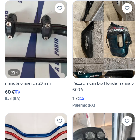
4
6
manubrio riser da 28 mm
Pezzi di ricambio Honda Transalp
600 V
60 €
1 €
Bari
(
BA
)
Palermo
(
PA
)