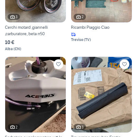
3
2
Cerchi motard ,giannelli
Ricambi Piaggio Ciao
,carburatore, beta rr50
Treviso
(
TV
)
10 €
Alba
(
CN
)
2
3