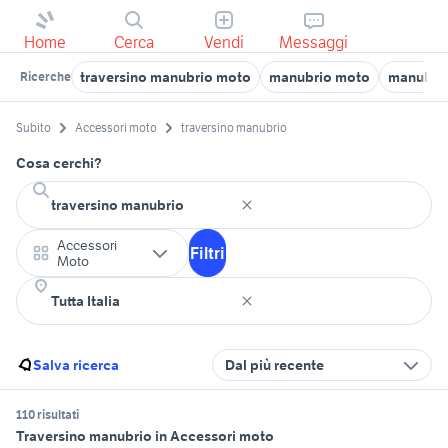
Home
Cerca
Vendi
Messaggi
traversino manubrio moto
manubrio moto
manubrio
Ricerche
Subito
Accessori moto
traversino manubrio
Cosa cerchi?
Accessori
Filtri
Moto
Salva ricerca
Dal più recente
110 risultati
Traversino manubrio in Accessori moto