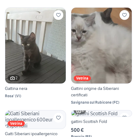
2
Vetrina
Gattina nera
Gattini origine da Siberiani
certificati
Rosa'
(
VI
)
Savignano sul Rubicone
(
FC
)
6
gattini Scottish Fold
Vetrina
500 €
Gatti Siberiani ipoallergenico
Brescia
(
BS
)