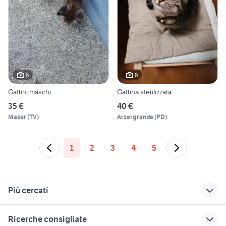
6
6
Gattini maschi
Gattina sterilizzata
35 €
40 €
Maser
(
TV
)
Arzergrande
(
PD
)
1
2
3
4
5
Più cercati
Correlati
Richerche simili
Suggerimenti
Ricerche consigliate