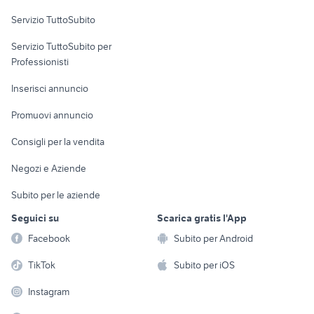
Servizio TuttoSubito
elettronica
per la casa e la
sports e hobby
Servizio TuttoSubito per
persona
Informatica
Animali
Professionisti
Arredamento e
Console e
Accessori per
Casalinghi
Inserisci annuncio
Videogiochi
animali
Elettrodomestici
Promuovi annuncio
Audio/Video
Musica e Film
Giardino e Fai da te
Consigli per la vendita
Fotografia
Libri e Riviste
Abbigliamento e
Negozi e Aziende
Telefonia
Strumenti Musicali
Accessori
Subito per le aziende
Sports
Tutto per i bambini
Seguici su
Scarica gratis l'App
Biciclette
Facebook
Subito per Android
Collezionismo
TikTok
Subito per iOS
Instagram