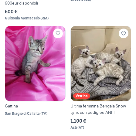
600eur disponibili
600 €
Guidonia Montecelio
(
RM
)
Vetrina
Gattina
Ultima femmina Bengala Snow
Lynx con pedigree ANFI
San Biagio di Callalta
(
TV
)
1.100 €
Asti
(
AT
)