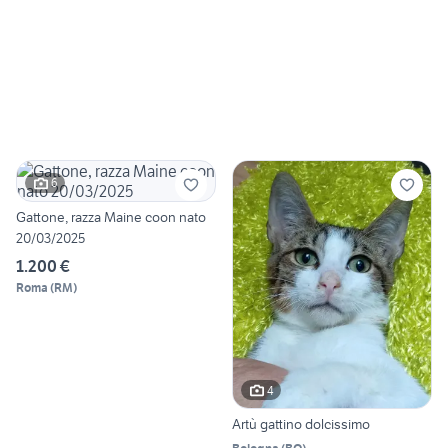
6
Gattone, razza Maine coon nato
20/03/2025
1.200 €
Roma
(
RM
)
4
Artù gattino dolcissimo