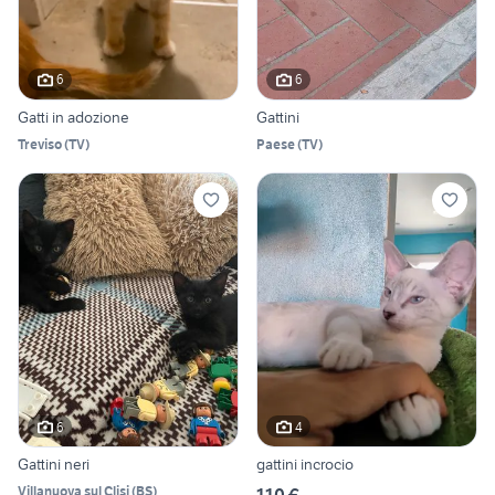
6
6
Gatti in adozione
Gattini
Treviso
(
TV
)
Paese
(
TV
)
6
4
Gattini neri
gattini incrocio
Villanuova sul Clisi
(
BS
)