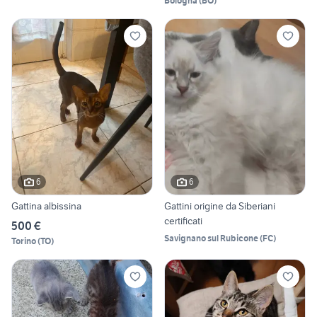
Bologna
(
BO
)
6
6
Gattina albissina
Gattini origine da Siberiani
certificati
500 €
Savignano sul Rubicone
(
FC
)
Torino
(
TO
)