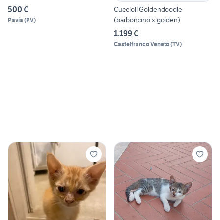
500 €
Cuccioli Goldendoodle
(barboncino x golden)
Pavia
(
PV
)
1.199 €
Castelfranco Veneto
(
TV
)