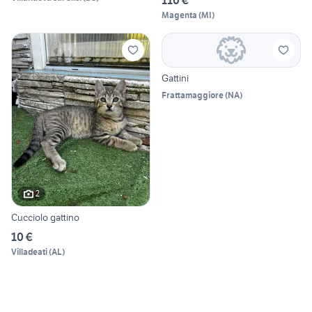
110 €
Magenta
(
MI
)
Gattini
Frattamaggiore
(
NA
)
2
Cucciolo gattino
10 €
Villadeati
(
AL
)