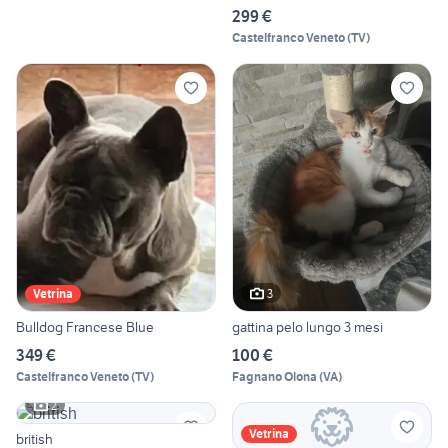
299 €
Castelfranco Veneto
(
TV
)
3
Vetrina
Bulldog Francese Blue
gattina pelo lungo 3 mesi
349 €
100 €
Castelfranco Veneto
(
TV
)
Fagnano Olona
(
VA
)
2
Vetrina
british