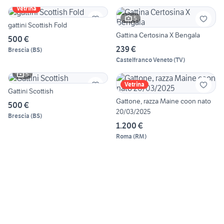
Vetrina
5
gattini Scottish Fold
Gattina Certosina X Bengala
500 €
239 €
Brescia
(
BS
)
Castelfranco Veneto
(
TV
)
5
Vetrina
Gattini Scottish
Gattone, razza Maine coon nato
500 €
20/03/2025
Brescia
(
BS
)
1.200 €
Roma
(
RM
)