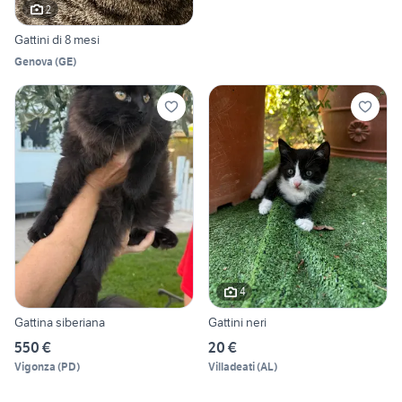
2
Gattini di 8 mesi
Genova
(
GE
)
4
Gattina siberiana
Gattini neri
550 €
20 €
Vigonza
(
PD
)
Villadeati
(
AL
)