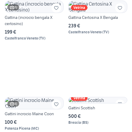
5
Vetrina
Gattina (incrocio bengala X
Gattina Certosina X Bengala
certosino)
239 €
199 €
Castelfranco Veneto
(
TV
)
Castelfranco Veneto
(
TV
)
Vetrina
6
Gattini Scottish
Gattini incrocio Maine Coon
500 €
100 €
Brescia
(
BS
)
Potenza Picena
(
MC
)