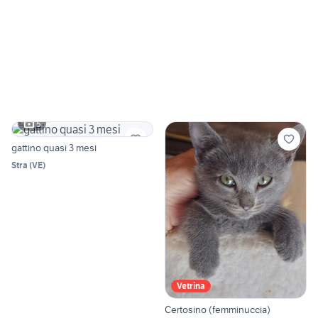
5
gattino quasi 3 mesi
Stra
(
VE
)
Vetrina
Certosino (femminuccia)