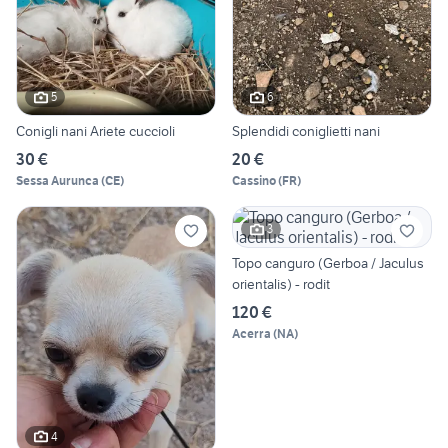
5
6
Conigli nani Ariete cuccioli
Splendidi coniglietti nani
30 €
20 €
Sessa Aurunca
(
CE
)
Cassino
(
FR
)
3
Topo canguro (Gerboa / Jaculus
orientalis) - rodit
120 €
Acerra
(
NA
)
4