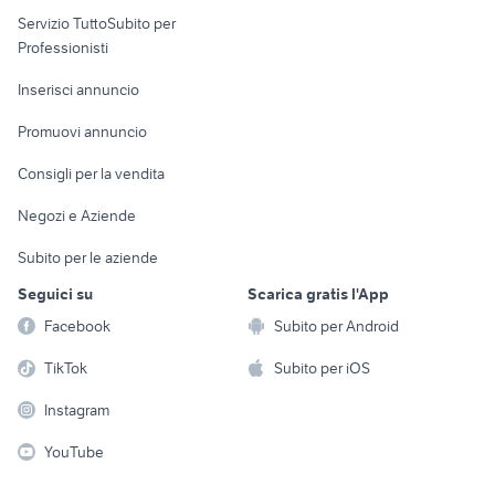
elettronica
per la casa e la
sports e hobby
Servizio TuttoSubito per
persona
Informatica
Animali
Professionisti
Arredamento e
Console e
Accessori per
Casalinghi
Inserisci annuncio
Videogiochi
animali
Elettrodomestici
Promuovi annuncio
Audio/Video
Musica e Film
Giardino e Fai da te
Consigli per la vendita
Fotografia
Libri e Riviste
Abbigliamento e
Negozi e Aziende
Telefonia
Strumenti Musicali
Accessori
Subito per le aziende
Sports
Tutto per i bambini
Seguici su
Scarica gratis l'App
Biciclette
Facebook
Subito per Android
Collezionismo
TikTok
Subito per iOS
Instagram
YouTube