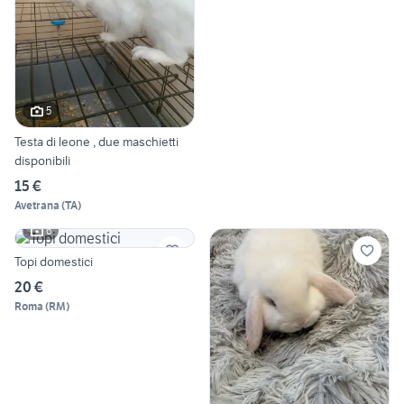
5
Testa di leone , due maschietti
disponibili
15 €
Avetrana
(
TA
)
6
Topi domestici
20 €
Roma
(
RM
)