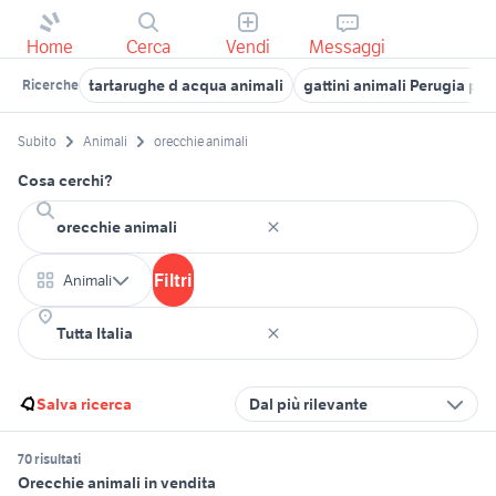
Home
Cerca
Vendi
Messaggi
tartarughe d acqua animali
gattini animali Perugia pro
Ricerche
Subito
Animali
orecchie animali
Cosa cerchi?
Filtri
Animali
Salva ricerca
Dal più rilevante
70 risultati
Orecchie animali in vendita