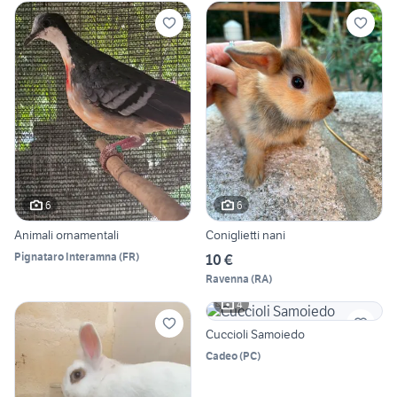
6
6
Animali ornamentali
Coniglietti nani
Pignataro Interamna
(
FR
)
10 €
Ravenna
(
RA
)
4
Cuccioli Samoiedo
Cadeo
(
PC
)