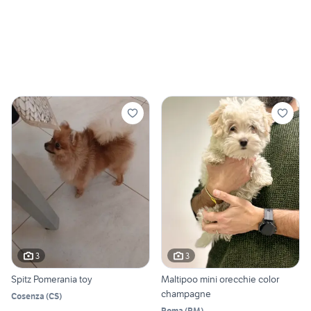
3
3
Spitz Pomerania toy
Maltipoo mini orecchie color
champagne
Cosenza
(
CS
)
Roma
(
RM
)