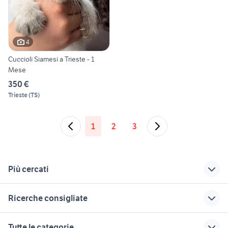
4
Cuccioli Siamesi a Trieste - 1
Mese
350 €
Trieste
(
TS
)
1
2
3
Più cercati
Correlati
Richerche simili
Suggerimenti
Ricerche consigliate
roma animali
cuccioli pastore
lagotto addestrato
maremmano
bassotto marrone focato
delle alpi animali Lazio
gabbia animali
barboncino toy
Tutte le categorie