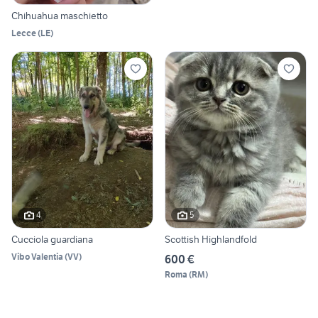
Chihuahua maschietto
Lecce
(
LE
)
4
5
Cucciola guardiana
Scottish Highlandfold
Vibo Valentia
(
VV
)
600 €
Roma
(
RM
)