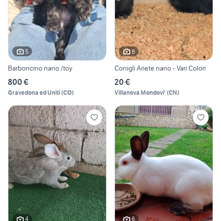
5
6
Barboncino nano /toy
Conigli Ariete nano - Vari Colori
800 €
20 €
Gravedona ed Uniti
(
CO
)
Villanova Mondovi'
(
CN
)
4
6