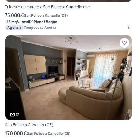
Trilocale da riattare a San Felice a Cancello di c
75.000 €
San Felice a Cancello
(
CE
)
118 mq
3 Locali
2° Piano
1 Bagno
Agenzia
Tempocasa Acerra
12
San Felice a Cancello (CE)
170.000 €
San Felice a Cancello
(
CE
)