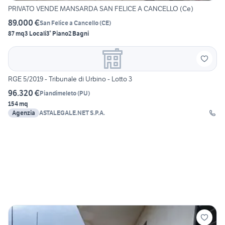
PRIVATO VENDE MANSARDA SAN FELICE A CANCELLO (Ce)
89.000 €
San Felice a Cancello
(
CE
)
87 mq
3 Locali
3° Piano
2 Bagni
RGE 5/2019 - Tribunale di Urbino - Lotto 3
96.320 €
Piandimeleto
(
PU
)
154 mq
Agenzia
ASTALEGALE.NET S.P.A.