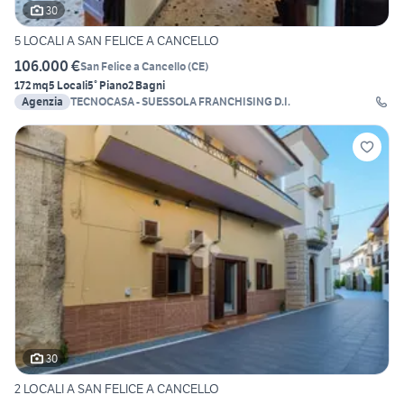
30
5 LOCALI A SAN FELICE A CANCELLO
106.000 €
San Felice a Cancello
(
CE
)
172 mq
5 Locali
5° Piano
2 Bagni
Agenzia
TECNOCASA - SUESSOLA FRANCHISING D.I.
30
2 LOCALI A SAN FELICE A CANCELLO