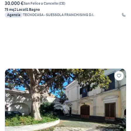
30.000 €
San Felice a Cancello
(
CE
)
75 mq
2 Locali
1 Bagno
Agenzia
TECNOCASA - SUESSOLA FRANCHISING D.I.