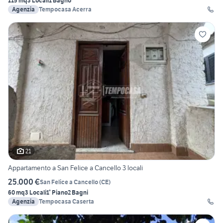
115 mq
3 Locali
1 Bagno
Agenzia
Tempocasa Acerra
21
Appartamento a San Felice a Cancello 3 locali
25.000 €
San Felice a Cancello
(
CE
)
60 mq
3 Locali
1° Piano
2 Bagni
Agenzia
Tempocasa Caserta