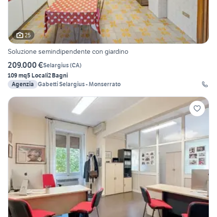
25
Soluzione semindipendente con giardino
209.000 €
Selargius
(
CA
)
109 mq
5 Locali
2 Bagni
Agenzia
Gabetti Selargius - Monserrato