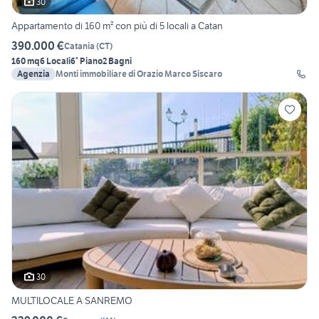
30
Appartamento di 160 m² con più di 5 locali a Catan
390.000 €
Catania
(
CT
)
160 mq
6 Locali
6° Piano
2 Bagni
Agenzia
Monti immobiliare di Orazio Marco Siscaro
30
MULTILOCALE A SANREMO