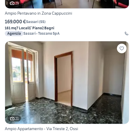
29
Ampio Pentavano in Zona Cappuccini
169.000 €
Sassari
(
SS
)
161 mq
7 Locali
1° Piano
2 Bagni
Agenzia
Sassari - Toscano SpA
21
Ampio Appartamento - Via Trieste 2, Ossi