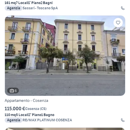
161 mq
7 Locali
1° Piano
2 Bagni
Agenzia
Sassari - Toscano SpA
6
Appartamento - Cosenza
115.000 €
Cosenza
(
CS
)
110 mq
5 Locali
2° Piano
1 Bagno
Agenzia
RE/MAX PLATINUM COSENZA