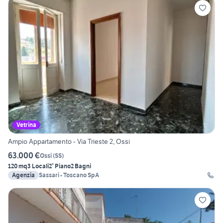
Vetrina
Ampio Appartamento - Via Trieste 2, Ossi
63.000 €
Ossi
(
SS
)
120 mq
3 Locali
2° Piano
2 Bagni
Agenzia
Sassari - Toscano SpA