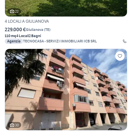
22
4 LOCALI A GIULIANOVA
229.000 €
Giulianova
(
TE
)
110 mq
4 Locali
2 Bagni
Agenzia
TECNOCASA - SERVIZI IMMOBILIARI ICB SRL
30