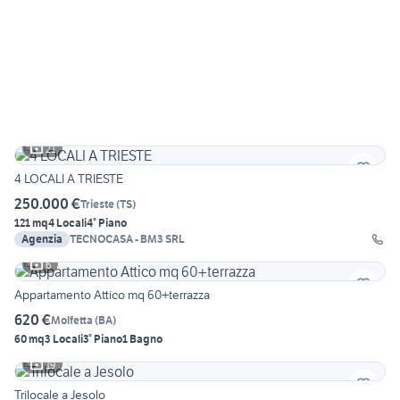
21
4 LOCALI A TRIESTE
250.000 €
Trieste
(
TS
)
121 mq
4 Locali
4° Piano
Agenzia
TECNOCASA - BM3 SRL
6
Appartamento Attico mq 60+terrazza
620 €
Molfetta
(
BA
)
60 mq
3 Locali
3° Piano
1 Bagno
19
Trilocale a Jesolo