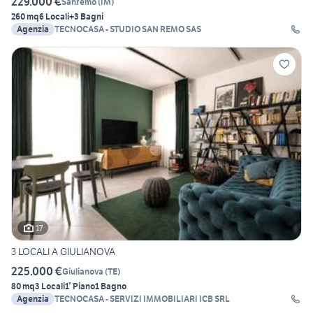
229.000 €
Sanremo
(
IM
)
260 mq
6 Locali
+3 Bagni
Agenzia
TECNOCASA - STUDIO SAN REMO SAS
17
3 LOCALI A GIULIANOVA
225.000 €
Giulianova
(
TE
)
80 mq
3 Locali
1° Piano
1 Bagno
Agenzia
TECNOCASA - SERVIZI IMMOBILIARI ICB SRL