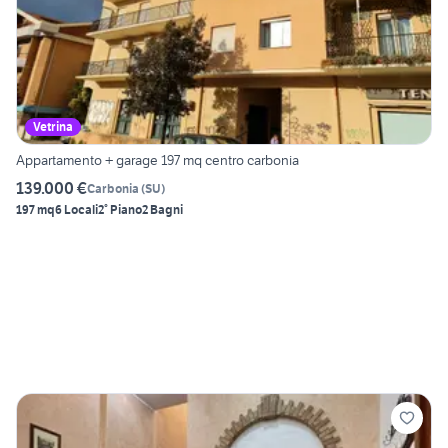
Vetrina
Appartamento + garage 197 mq centro carbonia
139.000 €
Carbonia
(
SU
)
197 mq
6 Locali
2° Piano
2 Bagni