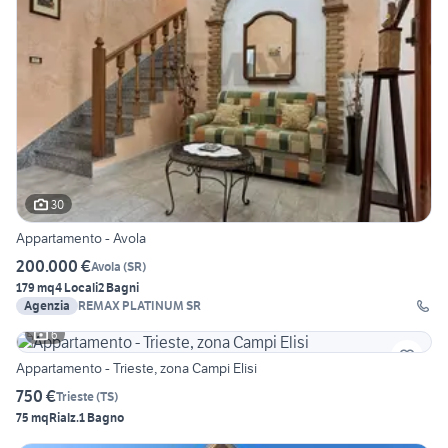
30
Appartamento - Avola
200.000 €
Avola
(
SR
)
179 mq
4 Locali
2 Bagni
Agenzia
REMAX PLATINUM SR
6
Appartamento - Trieste, zona Campi Elisi
750 €
Trieste
(
TS
)
75 mq
Rialz.
1 Bagno