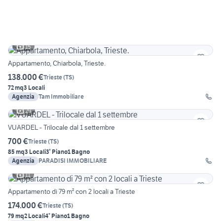
15
Appartamento, Chiarbola, Trieste.
138.000 €
Trieste
(
TS
)
72 mq
3 Locali
Agenzia
Tam Immobiliare
29
VUARDEL - Trilocale dal 1 settembre
700 €
Trieste
(
TS
)
85 mq
3 Locali
3° Piano
1 Bagno
Agenzia
PARADISI IMMOBILIARE
11
Appartamento di 79 m² con 2 locali a Trieste
174.000 €
Trieste
(
TS
)
79 mq
2 Locali
4° Piano
1 Bagno