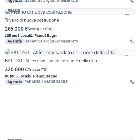
Agenzia
Gabetti Selargius - Monserrato
8
Trivano di nuova costruzione
265.000 €
Selargius
(
CA
)
105 mq
3 Locali
1° Piano
2 Bagni
Agenzia
Gabetti Selargius - Monserrato
BATTISTI - Attico mansardato nel cuore della città
320.000 €
Trieste
(
TS
)
80 mq
5 Locali
5° Piano
1 Bagno
Agenzia
PARADISI IMMOBILIARE