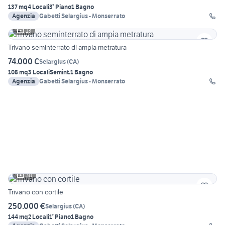
137 mq
4 Locali
3° Piano
1 Bagno
Agenzia
Gabetti Selargius - Monserrato
13
Trivano seminterrato di ampia metratura
74.000 €
Selargius
(
CA
)
108 mq
3 Locali
Semint.
1 Bagno
Agenzia
Gabetti Selargius - Monserrato
30
Trivano con cortile
250.000 €
Selargius
(
CA
)
144 mq
2 Locali
1° Piano
1 Bagno