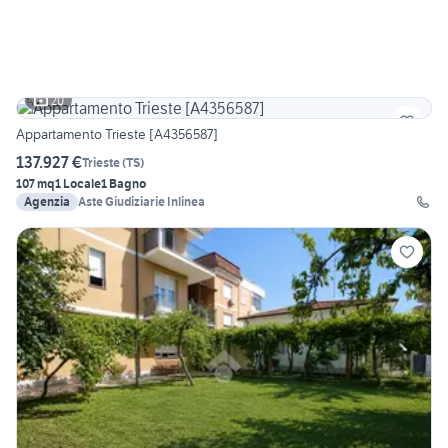
20
Appartamento Trieste [A4356587]
137.927 €
Trieste
(
TS
)
107 mq
1 Locale
1 Bagno
Agenzia
Aste Giudiziarie Inlinea