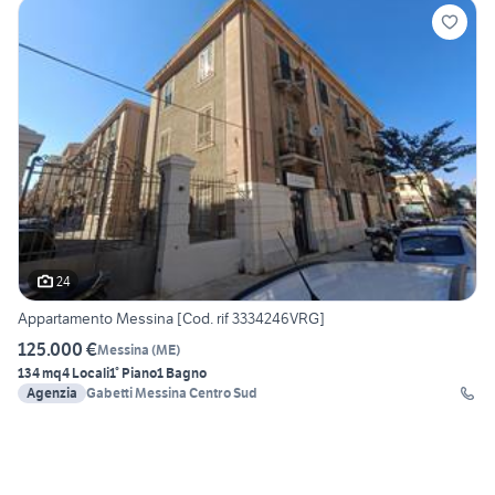
24
Appartamento Messina [Cod. rif 3334246VRG]
125.000 €
Messina
(
ME
)
134 mq
4 Locali
1° Piano
1 Bagno
Agenzia
Gabetti Messina Centro Sud