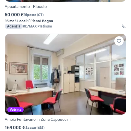
Appartamento - Riposto
60.000 €
Riposto
(
CT
)
95 mq
5 Locali
1° Piano
1 Bagno
Agenzia
RE/MAX Platinum
Vetrina
Ampio Pentavano in Zona Cappuccini
169.000 €
Sassari
(
SS
)