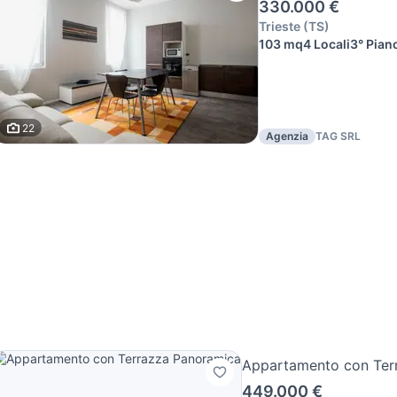
330.000 €
Trieste
(
TS
)
103 mq
4 Locali
3° Pian
22
Agenzia
TAG SRL
Appartamento con Ter
449.000 €