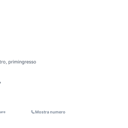
tro, primingresso
o
Mostra numero
iare
E