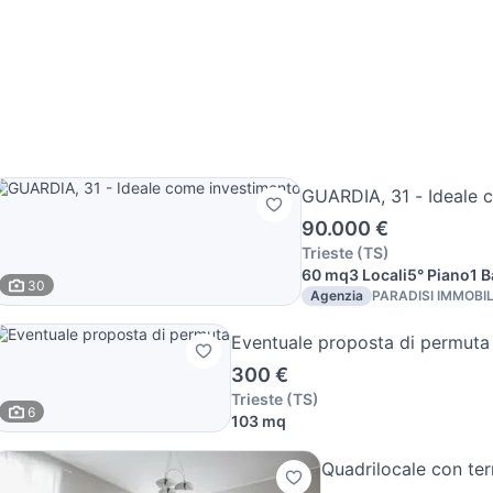
GUARDIA, 31 - Ideale 
90.000 €
Trieste
(
TS
)
60 mq
3 Locali
5° Piano
1 
30
Agenzia
PARADISI IMMOBI
Eventuale proposta di permuta
300 €
Trieste
(
TS
)
6
103 mq
Quadrilocale con te