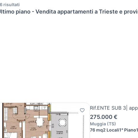
6 risultati
ltimo piano - Vendita appartamenti a Trieste e provi
Rif.ENTE SUB 3| app
275.000 €
Muggia
(
TS
)
76 mq
2 Locali
1° Piano