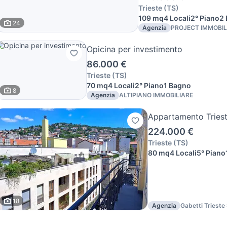
Trieste
(
TS
)
109 mq
4 Locali
2° Piano
2 
24
Agenzia
PROJECT IMMOBILI
Enrico Fonda
Opicina per investimento
86.000 €
Trieste
(
TS
)
70 mq
4 Locali
2° Piano
1 Bagno
8
Agenzia
ALTIPIANO IMMOBILIARE
Appartamento Triest
224.000 €
Trieste
(
TS
)
80 mq
4 Locali
5° Piano
18
Agenzia
Gabetti Trieste