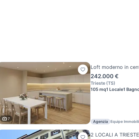
Loft moderno in cen
242.000 €
Trieste
(
TS
)
105 mq
1 Locale
1 Bagn
7
Agenzia
Equipe Immobil
2 LOCALI A TRIEST