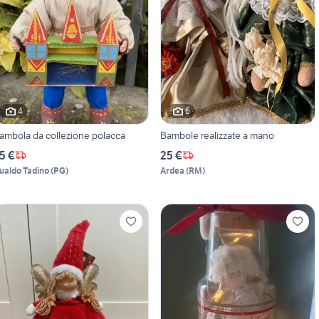
4
6
ambola da collezione polacca
Bambole realizzate a mano
5 €
25 €
ualdo Tadino
(
PG
)
Ardea
(
RM
)