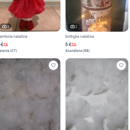
3
2
ambola natalizia
bottiglia natalizia
 €
5 €
atania
(
CT
)
Scandiano
(
RE
)