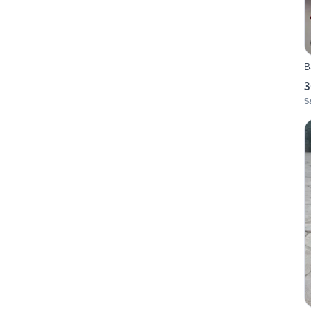
B
3
S