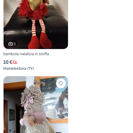
3
bambola natalizia in stoffa
10 €
Montebelluna
(
TV
)