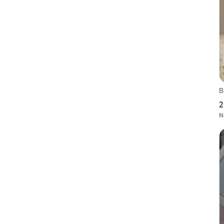
B
2
N