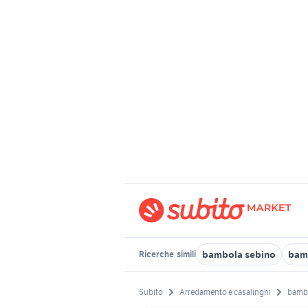
bambola sebino
bam
Ricerche
simili
Subito
Arredamento e casalinghi
bambo