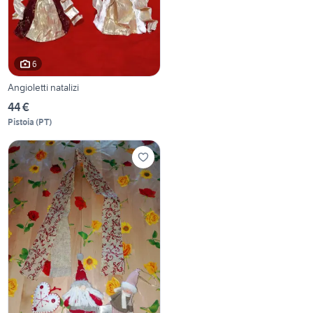
6
Angioletti natalizi
44 €
Pistoia
(
PT
)