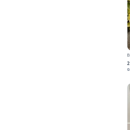
B
2
G