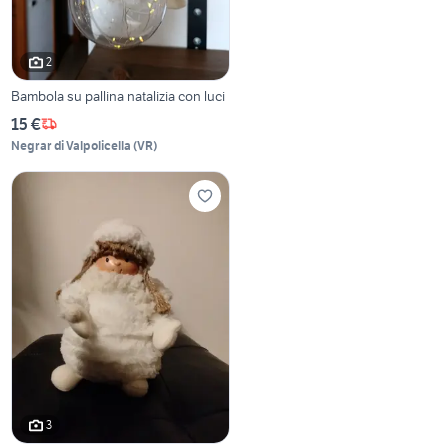
2
Bambola su pallina natalizia con luci
15 €
Negrar di Valpolicella
(
VR
)
3