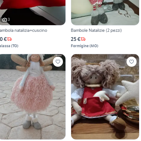
3
ambola natalizia+cuscino
Bambole Natalizie (2 pezzi)
0 €
25 €
alassa
(
TO
)
Formigine
(
MO
)