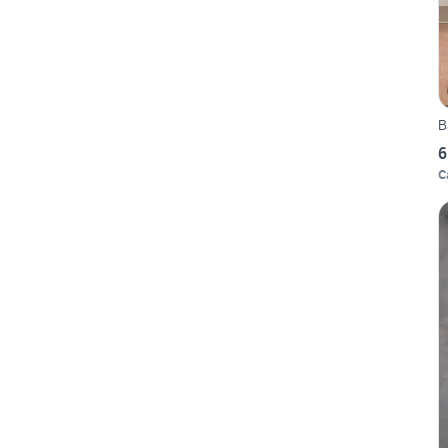
B
6
C