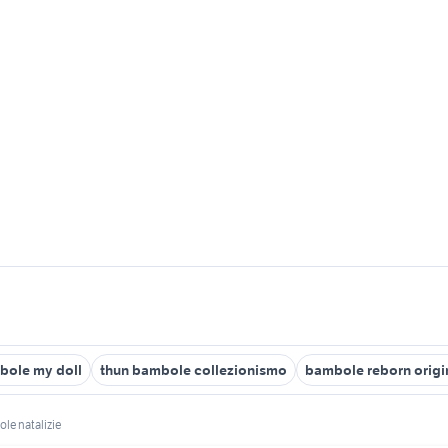
bole my doll
thun bambole collezionismo
bambole reborn origi
le natalizie