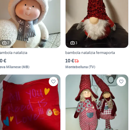
2
3
ambola natalizia
bambola natalizia fermaporta
0 €
10 €
ova Milanese
(
MB
)
Montebelluna
(
TV
)