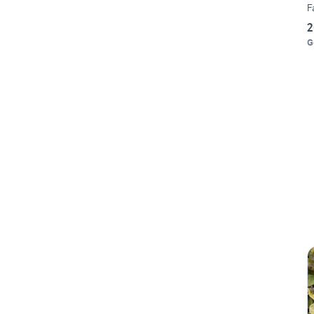
F
2
G