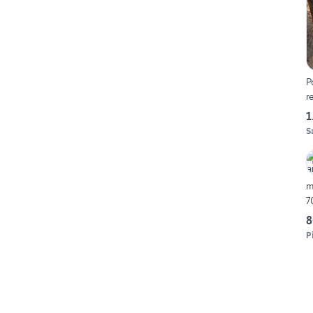
P
r
1
S
m
7
8
P