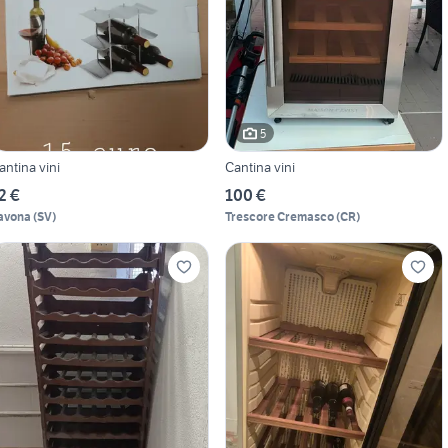
5
antina vini
Cantina vini
2 €
100 €
avona
(
SV
)
Trescore Cremasco
(
CR
)