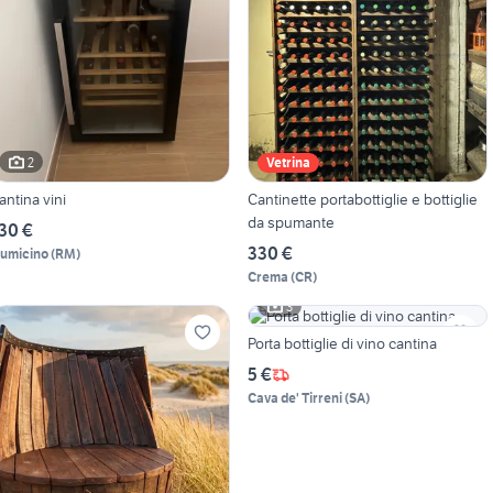
2
Vetrina
antina vini
Cantinette portabottiglie e bottiglie
da spumante
30 €
330 €
iumicino
(
RM
)
Crema
(
CR
)
3
Porta bottiglie di vino cantina
5 €
Cava de' Tirreni
(
SA
)