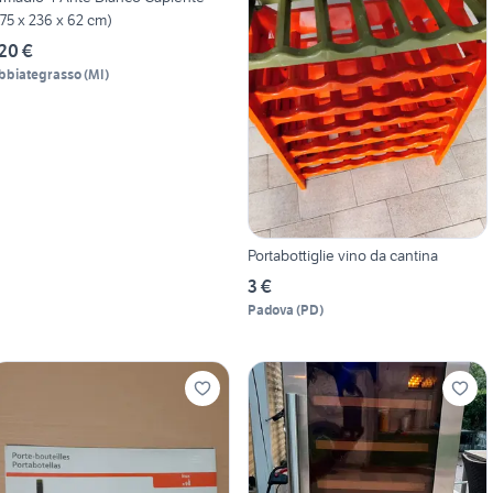
175 x 236 x 62 cm)
20 €
bbiategrasso
(
MI
)
Portabottiglie vino da cantina
3 €
Padova
(
PD
)