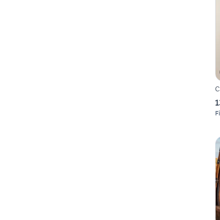
C
1
F