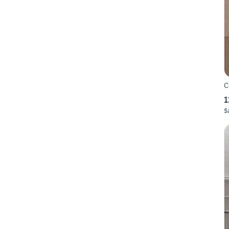
C
1
S