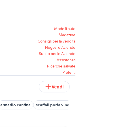
Modelli auto
Magazine
Consigli per la vendita
Negozi e Aziende
Subito per le Aziende
Assistenza
Ricerche salvate
Preferiti
Vendi
armadio cantina
scaffali porta vino
bagno nel vino
ikea scaffa