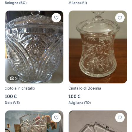
Bologna
(
BO
)
Milano
(
MI
)
5
ciotola in cristallo
Cristallo di Boemia
100 €
100 €
Dolo
(
VE
)
Avigliana
(
TO
)