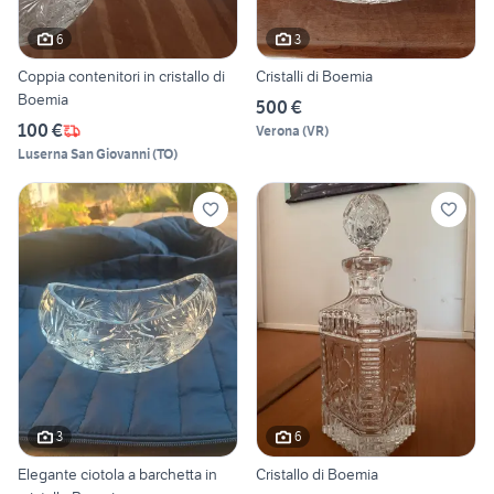
6
3
Coppia contenitori in cristallo di
Cristalli di Boemia
Boemia
500 €
100 €
Verona
(
VR
)
Luserna San Giovanni
(
TO
)
3
6
Elegante ciotola a barchetta in
Cristallo di Boemia