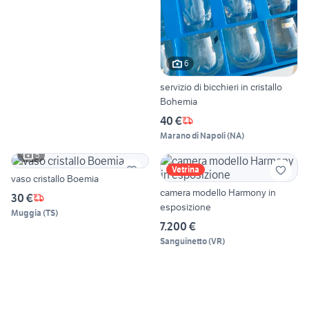
6
servizio di bicchieri in cristallo
Bohemia
40 €
Marano di Napoli
(
NA
)
5
Vetrina
vaso cristallo Boemia
camera modello Harmony in
30 €
esposizione
Muggia
(
TS
)
7.200 €
Sanguinetto
(
VR
)