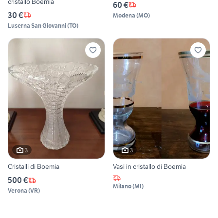
cristallo Boemia
60 €
30 €
Modena
(
MO
)
Luserna San Giovanni
(
TO
)
3
3
Cristalli di Boemia
Vasi in cristallo di Boemia
500 €
Milano
(
MI
)
Verona
(
VR
)