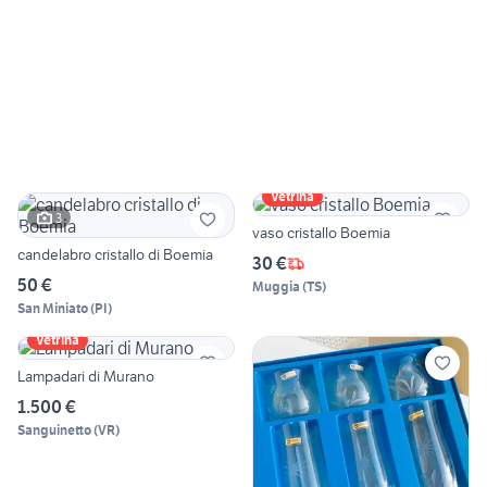
Vetrina
3
vaso cristallo Boemia
candelabro cristallo di Boemia
30 €
50 €
Muggia
(
TS
)
San Miniato
(
PI
)
Vetrina
Lampadari di Murano
1.500 €
Sanguinetto
(
VR
)