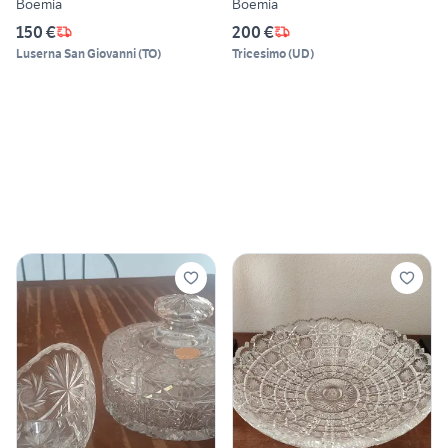
Boemia
Boemia
150 €
200 €
Luserna San Giovanni
(
TO
)
Tricesimo
(
UD
)