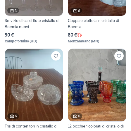
3
6
Servizio di calici flute cristallo di
Coppa e ciottola in cristallo di
Boemia nuovi
Boemia
50 €
80 €
Campoformido
(
UD
)
Monzambano
(
MN
)
6
6
Tris di contenitori in cristallo di
12 bicchieri colorati di cristallo di