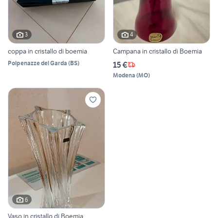
3
4
coppa in cristallo di boemia
Campana in cristallo di Boemia
Polpenazze del Garda
(
BS
)
15 €
Modena
(
MO
)
6
Vaso in cristallo di Boemia