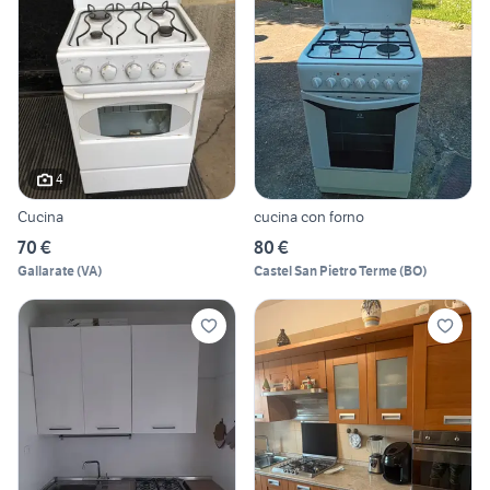
4
Cucina
cucina con forno
70 €
80 €
Gallarate
(
VA
)
Castel San Pietro Terme
(
BO
)