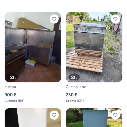
5
5
cucina
Cucina inox
900 €
230 €
Luzzara
(
RE
)
Crema
(
CR
)