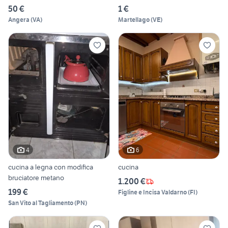
50 €
1 €
Angera
(
VA
)
Martellago
(
VE
)
4
6
cucina a legna con modifica
cucina
bruciatore metano
1.200 €
199 €
Figline e Incisa Valdarno
(
FI
)
San Vito al Tagliamento
(
PN
)