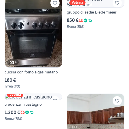
Vetrina
gruppo di sedie Biedermeier
850 €
Roma
(
RM
)
4
cucina con forno a gas metano
180 €
Ivrea
(
TO
)
Vetrina
credenza in castagno
1.200 €
Roma
(
RM
)