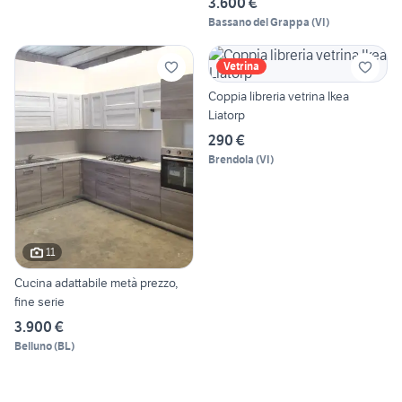
3.600 €
Bassano del Grappa
(
VI
)
Vetrina
Coppia libreria vetrina Ikea
Liatorp
290 €
Brendola
(
VI
)
11
Cucina adattabile metà prezzo,
fine serie
3.900 €
Belluno
(
BL
)