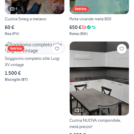
4
Vetrina
Cucina Smeg a metano
Porta vivande metà 800
60 €
650 €
Rea
(
PV
)
Roma
(
RM
)
Vetrina
Soggiorno completo stile Luigi
XV vintage
1.500 €
Bisceglie
(
BT
)
10
Cucina NUOVA componibile,
metà prezzo!