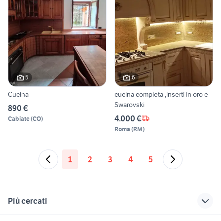
5
6
Cucina
cucina completa ,inserti in oro e
Swarovski
890 €
4.000 €
Cabiate
(
CO
)
Roma
(
RM
)
1
2
3
4
5
Più cercati