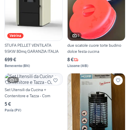
6
Vetrina
STUFA PELLET VENTILATA
due scatole cuore torte budino
9.5KW 80mq GARANZIA ITALIA
dolce festa cucina
699 €
8 €
Benevento
(
BN
)
Lissone
(
MB
)
6
Set Utensili da Cucina +
Contenitore e Tazza - Com
5 €
Pavia
(
PV
)