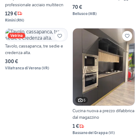
professionale acciaio multitecn
70 €
129 €
Bellusco
(
MB
)
Rimini
(
RN
)
Vetrina
Tavolo, cassapanca, tre sedie e
credenza alta.
300 €
Villafranca di Verona
(
VR
)
6
Cucina nuova a prezzo difabbrica
dal magazzino
1 €
Bassano del Grappa
(
VI
)