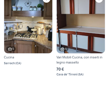
5
6
Cucina
Vari Mobili Cucina, con inserti in
legno massello
Sarroch
(
CA
)
70 €
Cava de' Tirreni
(
SA
)