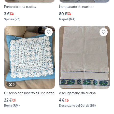
Portarotolo da cucina
Lampadario da cucina
3 €
80 €
Spinea
(
VE
)
Napoli
(
NA
)
5
Cuscino con inserto all’uncinetto
Asciugamano da cucina
22 €
4 €
Roma
(
RM
)
Desenzano del Garda
(
BS
)