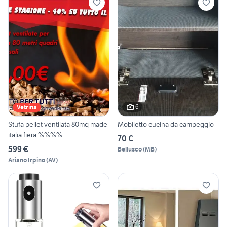
6
Vetrina
Stufa pellet ventilata 80mq made
Mobiletto cucina da campeggio
italia fiera %%%%
70 €
599 €
Bellusco
(
MB
)
Ariano Irpino
(
AV
)