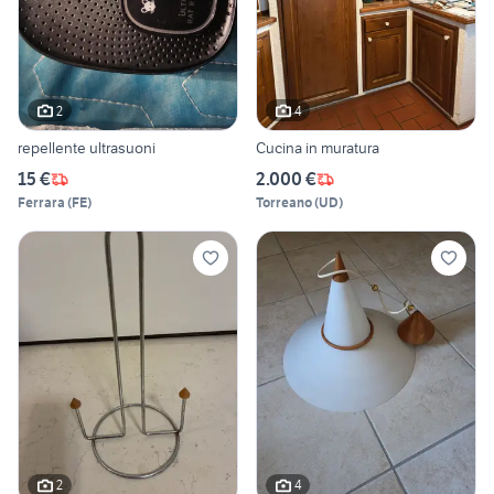
2
4
repellente ultrasuoni
Cucina in muratura
15 €
2.000 €
Ferrara
(
FE
)
Torreano
(
UD
)
2
4