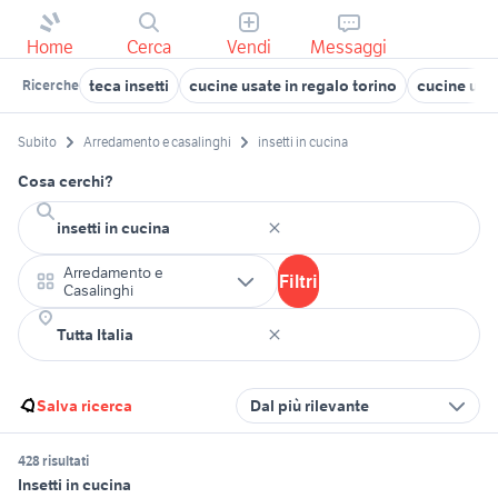
Home
Cerca
Vendi
Messaggi
teca insetti
cucine usate in regalo torino
cucine usa
Ricerche
Subito
Arredamento e casalinghi
insetti in cucina
Cosa cerchi?
Arredamento e
Filtri
Casalinghi
Salva ricerca
Dal più rilevante
428 risultati
Insetti in cucina