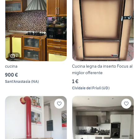
2
cucina
Cucina legna da inserto Focus al
miglior offerente
900 €
1 €
Sant'Anastasia
(
NA
)
Cividale del Friuli
(
UD
)