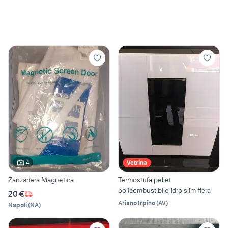
4
Vetrina
Zanzariera Magnetica
Termostufa pellet
policombustibile idro slim fiera
20 €
Ariano Irpino
(
AV
)
Napoli
(
NA
)