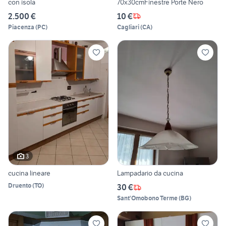
con isola
70x30cmFinestre Porte Nero
2.500 €
10 €
Piacenza
(
PC
)
Cagliari
(
CA
)
3
cucina lineare
Lampadario da cucina
Druento
(
TO
)
30 €
Sant'Omobono Terme
(
BG
)