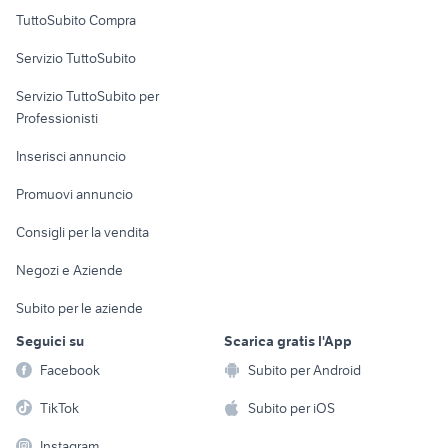
Uffici e Locali
TuttoSubito Compra
commerciali
Servizio TuttoSubito
elettronica
per la casa e la
sports e hobby
Servizio TuttoSubito per
persona
Informatica
Animali
Professionisti
Arredamento e
Console e
Accessori per
Casalinghi
Inserisci annuncio
Videogiochi
animali
Elettrodomestici
Promuovi annuncio
Audio/Video
Musica e Film
Giardino e Fai da te
Consigli per la vendita
Fotografia
Libri e Riviste
Abbigliamento e
Negozi e Aziende
Telefonia
Strumenti Musicali
Accessori
Subito per le aziende
Sports
Tutto per i bambini
Seguici su
Scarica gratis l'App
Biciclette
Facebook
Subito per Android
Collezionismo
TikTok
Subito per iOS
Instagram