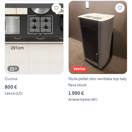
6
Vetrina
Cucina
Stufa pellet idro ventilata top italy
fiera stock
800 €
1.990 €
Lecco
(
LC
)
Ariano Irpino
(
AV
)