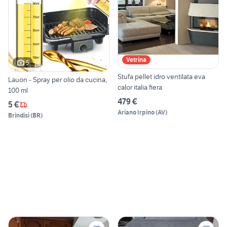
Vetrina
5
Stufa pellet idro ventilata eva
Lauon - Spray per olio da cucina,
calor italia fiera
100 ml
479 €
5 €
Ariano Irpino
(
AV
)
Brindisi
(
BR
)