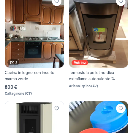
3
Vetrina
Cucina in legno ,con inserto
Termostufa pellet nordica
marmo verde
extraflame autopulente %
Ariano Irpino
(
AV
)
800 €
Caltagirone
(
CT
)