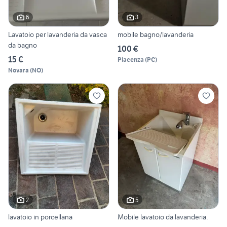
6
3
Lavatoio per lavanderia da vasca
mobile bagno/lavanderia
da bagno
100 €
15 €
Piacenza
(
PC
)
Novara
(
NO
)
2
5
lavatoio in porcellana
Mobile lavatoio da lavanderia.