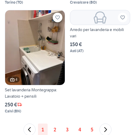
Torino
(
TO
)
Crevalcore
(
BO
)
Arredo per lavanderia e mobili
vari
150 €
Asti
(
AT
)
4
Set lavanderia Montegrappa:
Lavatoio + pensili
250 €
Calvi
(
BN
)
1
2
3
4
5