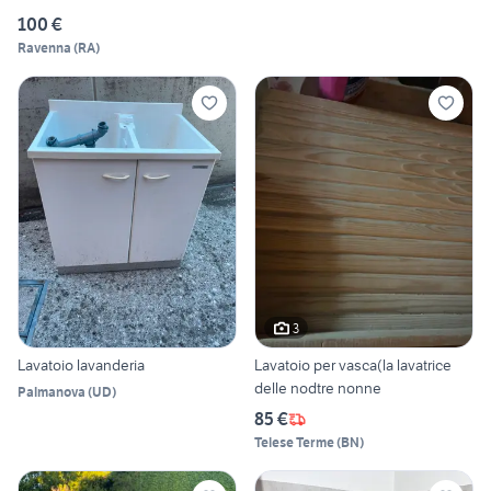
100 €
Ravenna
(
RA
)
3
Lavatoio lavanderia
Lavatoio per vasca(la lavatrice
delle nodtre nonne
Palmanova
(
UD
)
85 €
Telese Terme
(
BN
)