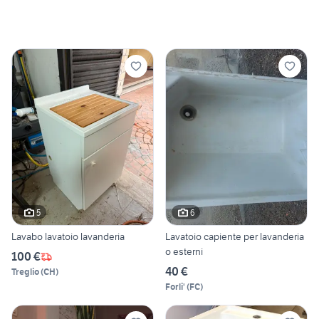
5
6
Lavabo lavatoio lavanderia
Lavatoio capiente per lavanderia
o esterni
100 €
40 €
Treglio
(
CH
)
Forli'
(
FC
)