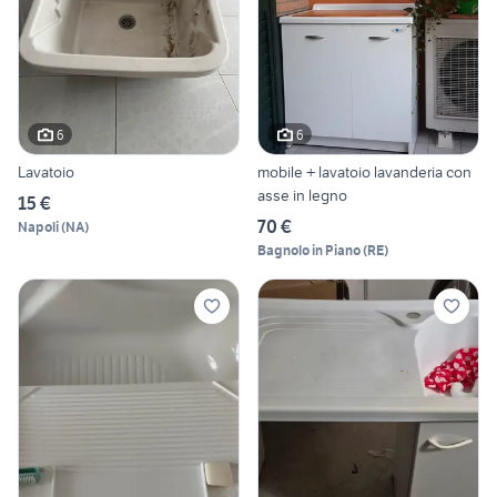
6
6
Lavatoio
mobile + lavatoio lavanderia con
asse in legno
15 €
70 €
Napoli
(
NA
)
Bagnolo in Piano
(
RE
)