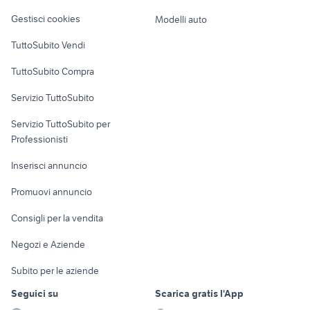
Veicoli commerciali
altro
Gestisci cookies
Modelli auto
Case vacanza
TuttoSubito Vendi
Uffici e Locali
TuttoSubito Compra
commerciali
Servizio TuttoSubito
elettronica
per la casa e la
sports e hobby
Servizio TuttoSubito per
persona
Informatica
Animali
Professionisti
Arredamento e
Console e
Accessori per
Casalinghi
Inserisci annuncio
Videogiochi
animali
Elettrodomestici
Promuovi annuncio
Audio/Video
Musica e Film
Giardino e Fai da te
Consigli per la vendita
Fotografia
Libri e Riviste
Abbigliamento e
Negozi e Aziende
Telefonia
Strumenti Musicali
Accessori
Subito per le aziende
Sports
Tutto per i bambini
Seguici su
Scarica gratis l'App
Biciclette