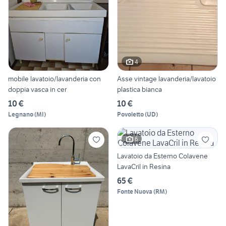
4
mobile lavatoio/lavanderia con
Asse vintage lavanderia/lavatoio
doppia vasca in cer
plastica bianca
10 €
10 €
Legnano
(
MI
)
Povoletto
(
UD
)
6
Lavatoio da Esterno Colavene
LavaCril in Resina
65 €
Fonte Nuova
(
RM
)