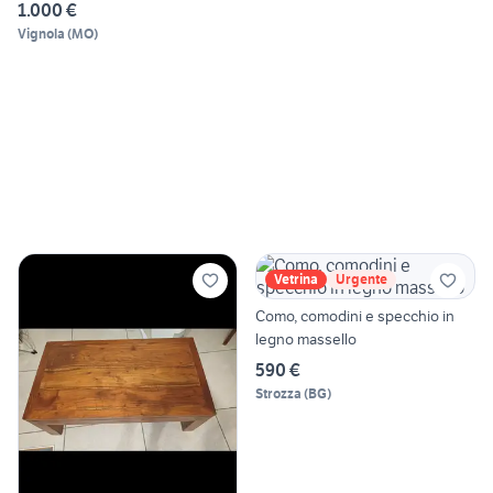
1.000 €
Vignola
(
MO
)
Vetrina
Urgente
Como, comodini e specchio in
legno massello
590 €
Strozza
(
BG
)