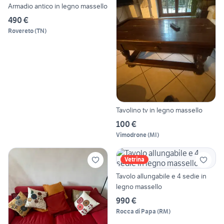
Armadio antico in legno massello
490 €
Rovereto
(
TN
)
Tavolino tv in legno massello
100 €
Vimodrone
(
MI
)
Vetrina
Tavolo allungabile e 4 sedie in
legno massello
990 €
Rocca di Papa
(
RM
)