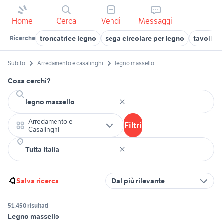
Home
Cerca
Vendi
Messaggi
troncatrice legno
sega circolare per legno
tavolino
Ricerche
Subito
Arredamento e casalinghi
legno massello
Cosa cerchi?
Arredamento e
Filtri
Casalinghi
Salva ricerca
Dal più rilevante
51.450 risultati
Legno massello