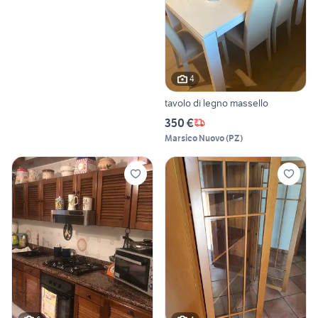
4
tavolo di legno massello
350 €
Marsico Nuovo
(
PZ
)