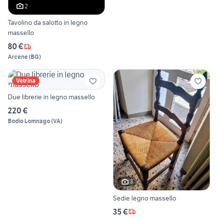
2
Tavolino da salotto in legno
massello
80 €
Arcene
(
BG
)
Vetrina
Due librerie in legno massello
220 €
Bodio Lomnago
(
VA
)
3
Sedie legno massello
35 €