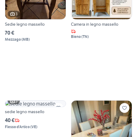
3
Sedie legno massello
Camera in legno massello
70 €
Bieno
(
TN
)
Mezzago
(
MB
)
3
sedie legno massello
40 €
Fiesso d'Artico
(
VE
)