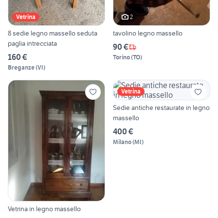
2
Vetrina
8 sedie legno massello seduta
tavolino legno massello
paglia intrecciata
90 €
160 €
Torino
(
TO
)
Breganze
(
VI
)
Vetrina
Sedie antiche restaurate in legno
massello
400 €
Milano
(
MI
)
Vetrina in legno massello