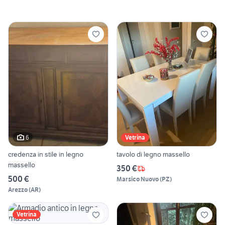
6
Vetrina
credenza in stile in legno
tavolo di legno massello
massello
350 €
500 €
Marsico Nuovo
(
PZ
)
Arezzo
(
AR
)
Vetrina