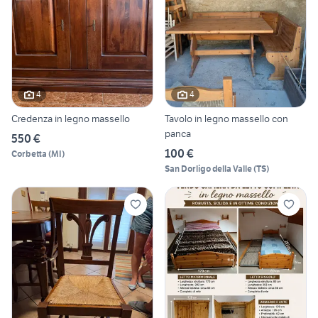
4
4
Credenza in legno massello
Tavolo in legno massello con
panca
550 €
100 €
Corbetta
(
MI
)
San Dorligo della Valle
(
TS
)