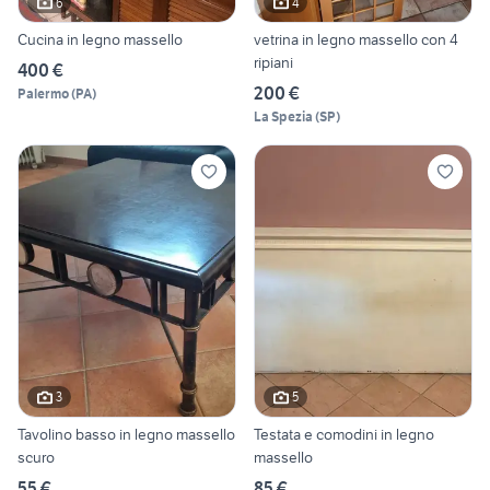
6
4
Cucina in legno massello
vetrina in legno massello con 4
ripiani
400 €
200 €
Palermo
(
PA
)
La Spezia
(
SP
)
3
5
Tavolino basso in legno massello
Testata e comodini in legno
scuro
massello
55 €
85 €