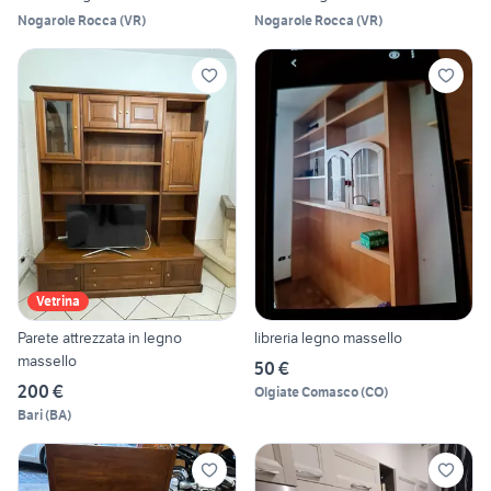
Nogarole Rocca
(
VR
)
Nogarole Rocca
(
VR
)
Vetrina
Parete attrezzata in legno
libreria legno massello
massello
50 €
200 €
Olgiate Comasco
(
CO
)
Bari
(
BA
)