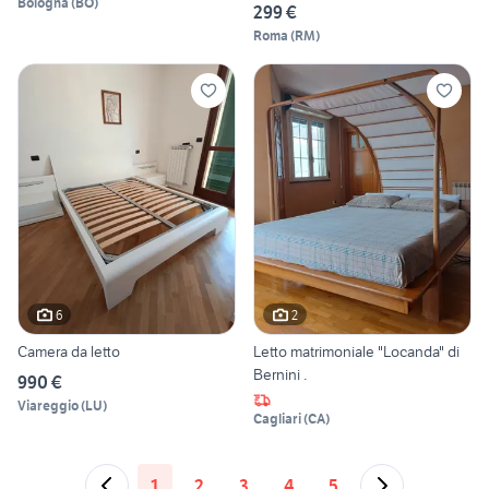
Bologna
(
BO
)
299 €
Roma
(
RM
)
6
2
Camera da letto
Letto matrimoniale "Locanda" di
Bernini .
990 €
Viareggio
(
LU
)
Cagliari
(
CA
)
1
2
3
4
5