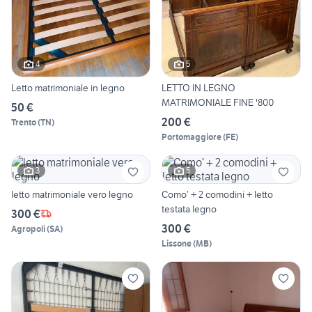
4
5
Letto matrimoniale in legno
LETTO IN LEGNO
MATRIMONIALE FINE '800
50 €
200 €
Trento
(
TN
)
Portomaggiore
(
FE
)
3
5
letto matrimoniale vero legno
Como’ + 2 comodini + letto
testata legno
300 €
300 €
Agropoli
(
SA
)
Lissone
(
MB
)