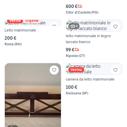
600 €
Citta' di Castello
(
PG
)
Vetrina
Urgente
4
Letto matrimoniale
letto matrimoniale in legno
200 €
laccato bianco
Roma
(
RM
)
99 €
Riposto
(
CT
)
Vetrina
camera da letto matrimoniale
100 €
Maissana
(
SP
)