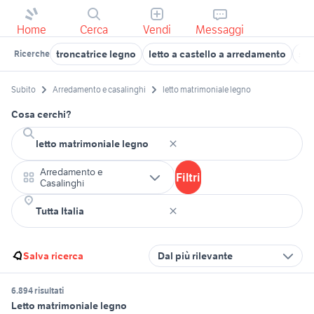
Home
Cerca
Vendi
Messaggi
troncatrice legno
letto a castello a arredamento
sco
Ricerche
Subito
Arredamento e casalinghi
letto matrimoniale legno
Cosa cerchi?
Arredamento e
Filtri
Casalinghi
Salva ricerca
Dal più rilevante
6.894 risultati
Letto matrimoniale legno