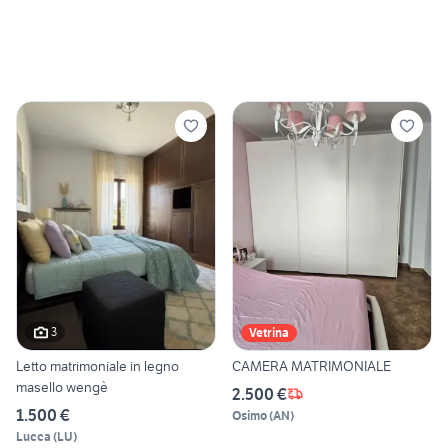
3
Vetrina
Letto matrimoniale in legno
CAMERA MATRIMONIALE
masello wengè
2.500 €
1.500 €
Osimo
(
AN
)
Lucca
(
LU
)