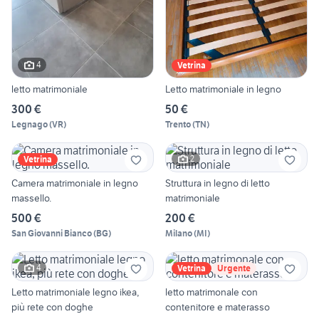
4
Vetrina
letto matrimoniale
Letto matrimoniale in legno
300 €
50 €
Legnago
(
VR
)
Trento
(
TN
)
2
Vetrina
Camera matrimoniale in legno
Struttura in legno di letto
massello.
matrimoniale
500 €
200 €
San Giovanni Bianco
(
BG
)
Milano
(
MI
)
4
Vetrina
Urgente
Letto matrimoniale legno ikea,
letto matrimonale con
più rete con doghe
contenitore e materasso