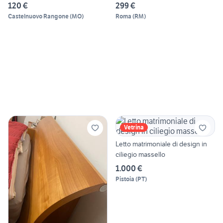
120 €
299 €
Castelnuovo Rangone
(
MO
)
Roma
(
RM
)
Vetrina
Letto matrimoniale di design in
ciliegio massello
1.000 €
Pistoia
(
PT
)