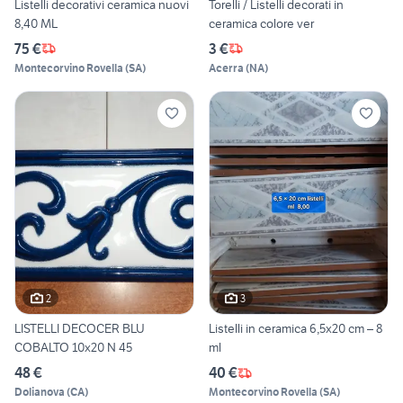
Listelli decorativi ceramica nuovi
Torelli / Listelli decorati in
8,40 ML
ceramica colore ver
75 €
3 €
Montecorvino Rovella
(
SA
)
Acerra
(
NA
)
2
3
LISTELLI DECOCER BLU
Listelli in ceramica 6,5x20 cm – 8
COBALTO 10x20 N 45
ml
48 €
40 €
Dolianova
(
CA
)
Montecorvino Rovella
(
SA
)