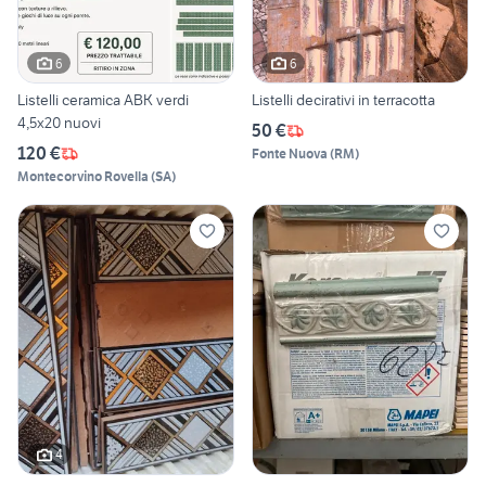
6
6
Listelli ceramica ABK verdi
Listelli decirativi in terracotta
4,5x20 nuovi
50 €
120 €
Fonte Nuova
(
RM
)
Montecorvino Rovella
(
SA
)
4