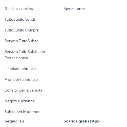
provincia
Veicoli commerciali
altro
Gestisci cookies
Modelli auto
armadi da esterno in alluminio
libreria antica
Case vacanza
TuttoSubito Vendi
Uffici e Locali
TuttoSubito Compra
commerciali
Servizio TuttoSubito
elettronica
per la casa e la
sports e hobby
Servizio TuttoSubito per
persona
Informatica
Animali
Professionisti
Arredamento e
Console e
Accessori per
Casalinghi
Inserisci annuncio
Videogiochi
animali
Elettrodomestici
Promuovi annuncio
Audio/Video
Musica e Film
Giardino e Fai da te
Consigli per la vendita
Fotografia
Libri e Riviste
Abbigliamento e
Negozi e Aziende
Telefonia
Strumenti Musicali
Accessori
Subito per le aziende
Sports
Tutto per i bambini
Seguici su
Scarica gratis l'App
Biciclette