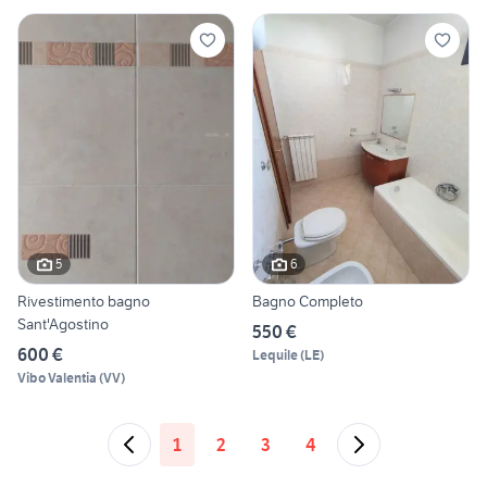
5
6
Rivestimento bagno
Bagno Completo
Sant'Agostino
550 €
600 €
Lequile
(
LE
)
Vibo Valentia
(
VV
)
1
2
3
4