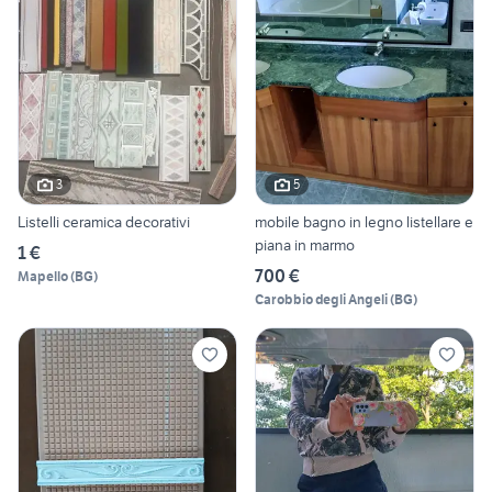
3
5
Listelli ceramica decorativi
mobile bagno in legno listellare e
piana in marmo
1 €
700 €
Mapello
(
BG
)
Carobbio degli Angeli
(
BG
)