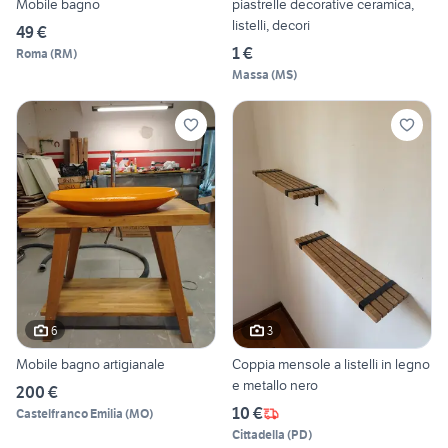
Mobile bagno
piastrelle decorative ceramica,
listelli, decori
49 €
1 €
Roma
(
RM
)
Massa
(
MS
)
6
3
Mobile bagno artigianale
Coppia mensole a listelli in legno
e metallo nero
200 €
10 €
Castelfranco Emilia
(
MO
)
Cittadella
(
PD
)