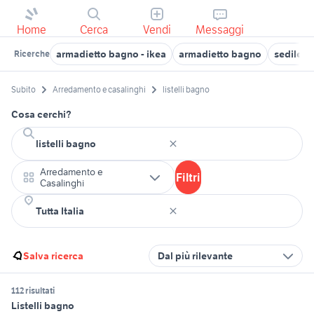
Home
Cerca
Vendi
Messaggi
armadietto bagno - ikea
armadietto bagno
sedile p
Ricerche
Subito
Arredamento e casalinghi
listelli bagno
Cosa cerchi?
Arredamento e
Filtri
Casalinghi
Salva ricerca
Dal più rilevante
112 risultati
Listelli bagno