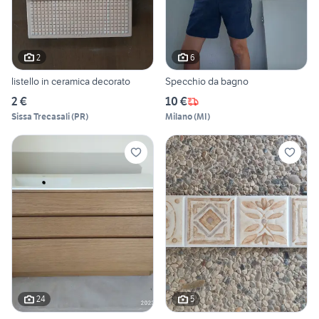
2
6
listello in ceramica decorato
Specchio da bagno
2 €
10 €
Sissa Trecasali
(
PR
)
Milano
(
MI
)
24
5