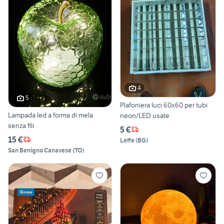
4
5
Plafoniera luci 60x60 per tubi
Lampada led a forma di mela
neon/LED usate
senza fili
5 €
15 €
Leffe
(
BG
)
San Benigno Canavese
(
TO
)