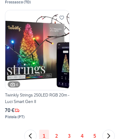
Frossasco
(
TO
)
4
Twinkly Strings 250LED RGB 20m -
Luci Smart Gen II
70 €
Pistoia
(
PT
)
1
2
3
4
5