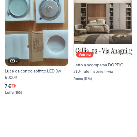
Vetrina
5
Letto a scomparsa DOPPIO
Luce da contro soffitto LED 9w
s10-fratelli spinelli-via
6000K
Roma
(
RM
)
7 €
Leffe
(
BG
)