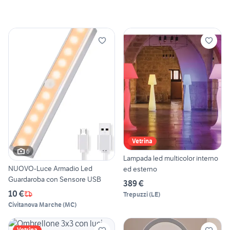
Vetrina
6
Lampada led multicolor interno
NUOVO-Luce Armadio Led
ed esterno
Guardaroba con Sensore USB
389 €
10 €
Trepuzzi
(
LE
)
Civitanova Marche
(
MC
)
Vetrina