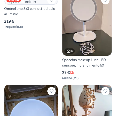
Ombrellone 3x3 con luci led palo
alluminio
219 €
Trepuzzi
(
LE
)
6
Specchio makeup Luce LED
sensore, Ingrandimento 5X
27 €
Milano
(
MI
)