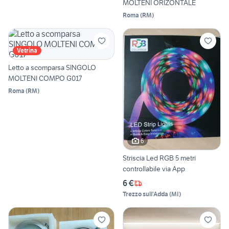
MOLTENI ORIZONTALE
Roma
(
RM
)
Vetrina
Letto a scomparsa SINGOLO
MOLTENI COMPO G017
Roma
(
RM
)
6
Striscia Led RGB 5 metri
controllabile via App
6 €
Trezzo sull'Adda
(
MI
)