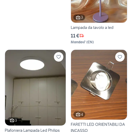
3
Lampada da tavolo a led
11 €
Mondovi'
(
CN
)
4
3
FARETTI LED ORIENTABILI DA
Plafoniera Lampada Led Philips
INCASSO