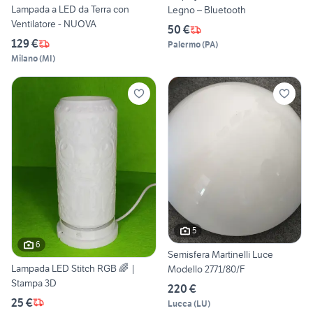
Lampada a LED da Terra con
Legno – Bluetooth
Ventilatore - NUOVA
50 €
129 €
Palermo
(
PA
)
Milano
(
MI
)
5
6
Semisfera Martinelli Luce
Lampada LED Stitch RGB 🌈 |
Modello 2771/80/F
Stampa 3D
220 €
25 €
Lucca
(
LU
)