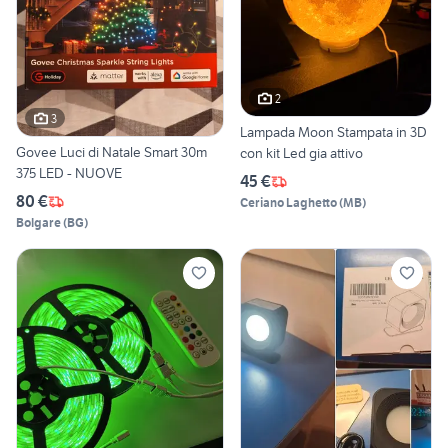
2
3
Lampada Moon Stampata in 3D
Govee Luci di Natale Smart 30m
con kit Led gia attivo
375 LED - NUOVE
45 €
80 €
Ceriano Laghetto
(
MB
)
Bolgare
(
BG
)