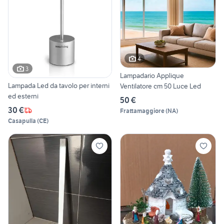
4
3
Lampadario Applique
Lampada Led da tavolo per interni
Ventilatore cm 50 Luce Led
ed esterni
50 €
30 €
Frattamaggiore
(
NA
)
Casapulla
(
CE
)