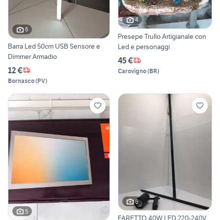
4
6
Presepe Trullo Artigianale con
Barra Led 50cm USB Sensore e
Led e personaggi
Dimmer Armadio
45 €
12 €
Carovigno
(
BR
)
Bornasco
(
PV
)
6
5
FARETTO 40W LED 220-240V