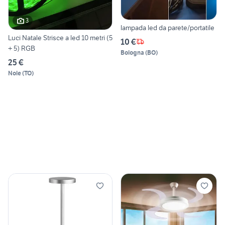
3
lampada led da parete/portatile
Luci Natale Strisce a led 10 metri (5
10 €
+ 5) RGB
Bologna
(
BO
)
25 €
Nole
(
TO
)