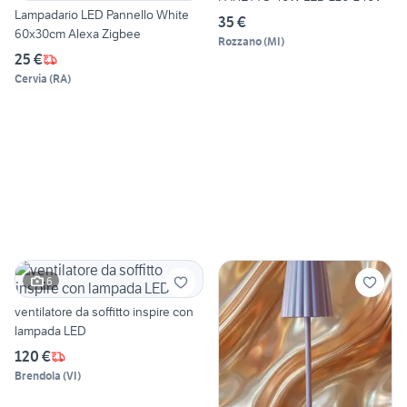
Lampadario LED Pannello White
35 €
60x30cm Alexa Zigbee
Rozzano
(
MI
)
25 €
Cervia
(
RA
)
6
ventilatore da soffitto inspire con
lampada LED
120 €
Brendola
(
VI
)