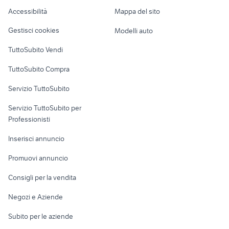
Caravan e Camper
sedia tirolese
Accessibilità
Mappa del sito
sedia ice calligaris
mobili in regalo nelle marche
Loft, mansarde e
Veicoli commerciali
altro
Gestisci cookies
Modelli auto
Case vacanza
TuttoSubito Vendi
Uffici e Locali
TuttoSubito Compra
commerciali
Servizio TuttoSubito
elettronica
per la casa e la
sports e hobby
Servizio TuttoSubito per
persona
Informatica
Animali
Professionisti
Arredamento e
Console e
Accessori per
Casalinghi
Inserisci annuncio
Videogiochi
animali
Elettrodomestici
Promuovi annuncio
Audio/Video
Musica e Film
Giardino e Fai da te
Consigli per la vendita
Fotografia
Libri e Riviste
Abbigliamento e
Negozi e Aziende
Telefonia
Strumenti Musicali
Accessori
Subito per le aziende
Sports
Tutto per i bambini