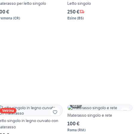
aterasso per letto singolo
Letto singolo
00 €
250 €
remona
(
CR
)
Esine
(
BS
)
6
Vetrina
Materasso singolo e rete
etto singolo in legno curvato con
100 €
aterasso
Roma
(
RM
)