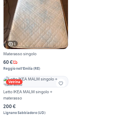
3
Materasso singolo
60 €
Reggio nell'Emilia
(
RE
)
Vetrina
Letto IKEA MALM singolo +
materasso
200 €
Lignano Sabbiadoro
(
UD
)