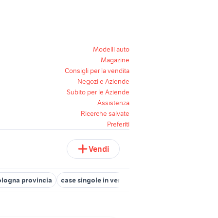
Modelli auto
Magazine
Consigli per la vendita
Negozi e Aziende
Subito per le Aziende
Assistenza
Ricerche salvate
Preferiti
Vendi
Bologna provincia
case singole in vendita a chioggia
case singole