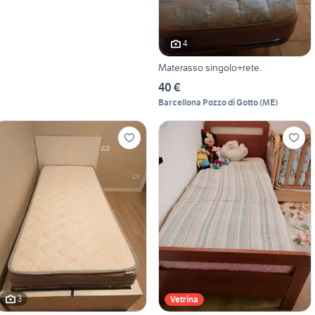
4
Materasso singolo+rete.
40 €
Barcellona Pozzo di Gotto
(
ME
)
3
Vetrina