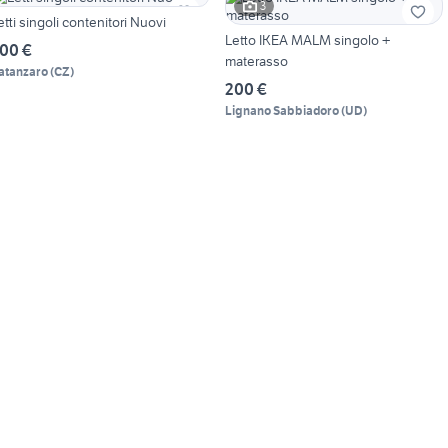
3
etti singoli contenitori Nuovi
Letto IKEA MALM singolo +
00 €
materasso
atanzaro
(
CZ
)
200 €
Lignano Sabbiadoro
(
UD
)