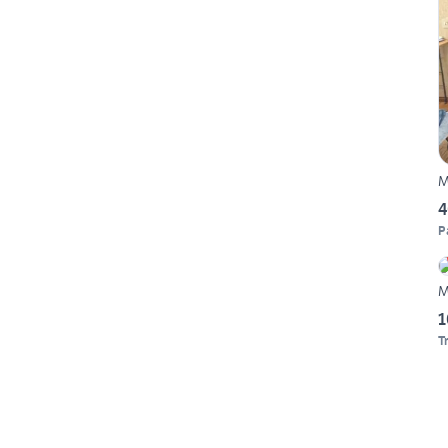
M
4
P
M
1
T