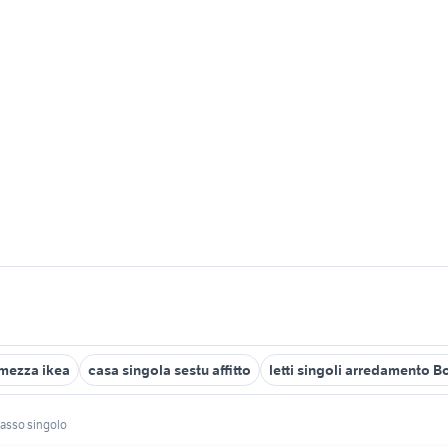
 mezza ikea
casa singola sestu affitto
letti singoli arredamento 
asso singolo