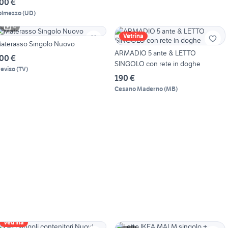
00 €
olmezzo
(
UD
)
4
Vetrina
aterasso Singolo Nuovo
ARMADIO 5 ante & LETTO
00 €
SINGOLO con rete in doghe
reviso
(
TV
)
190 €
Cesano Maderno
(
MB
)
Vetrina