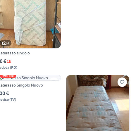
4
aterasso singolo
0 €
adova
(
PD
)
Vetrina
aterasso Singolo Nuovo
00 €
reviso
(
TV
)