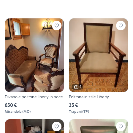
4
Divano e poltrone liberty in noce
Poltrona in stile Liberty
650 €
35 €
Mirandola
(
MO
)
Trapani
(
TP
)