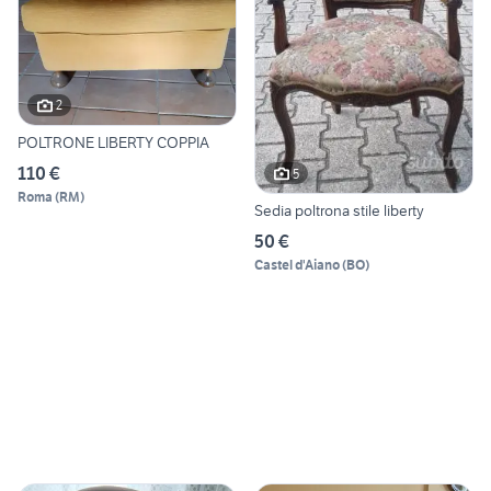
2
POLTRONE LIBERTY COPPIA
110 €
5
Roma
(
RM
)
Sedia poltrona stile liberty
50 €
Castel d'Aiano
(
BO
)