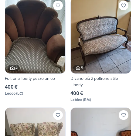
4
5
Poltrona liberty pezzo unico
Divano più 2 poltrone stile
Liberty
400 €
400 €
Lecco
(
LC
)
Labico
(
RM
)