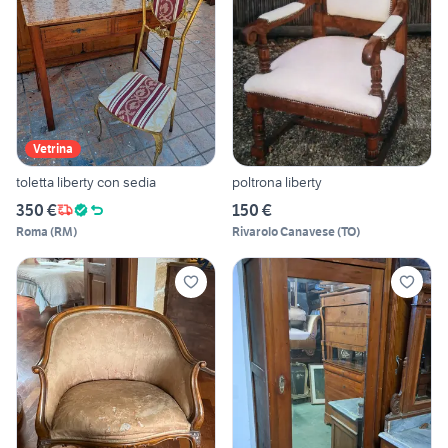
Vetrina
toletta liberty con sedia
poltrona liberty
350 €
150 €
Roma
(
RM
)
Rivarolo Canavese
(
TO
)