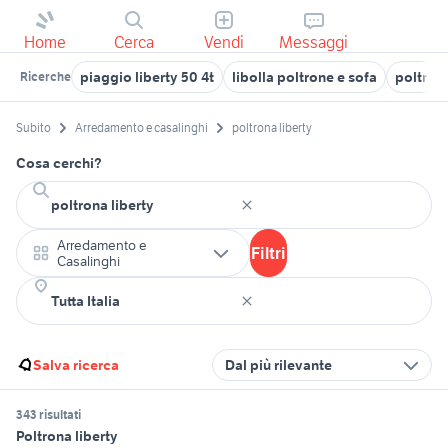
Home
Cerca
Vendi
Messaggi
piaggio liberty 50 4t
libolla poltrone e sofa
poltrona
Ricerche
Subito
Arredamento e casalinghi
poltrona liberty
Cosa cerchi?
Arredamento e
Filtri
Casalinghi
Salva ricerca
Dal più rilevante
343 risultati
Poltrona liberty