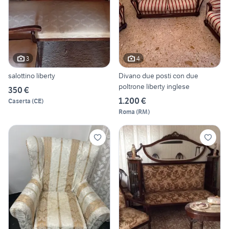
3
4
salottino liberty
Divano due posti con due
poltrone liberty inglese
350 €
1.200 €
Caserta
(
CE
)
Roma
(
RM
)