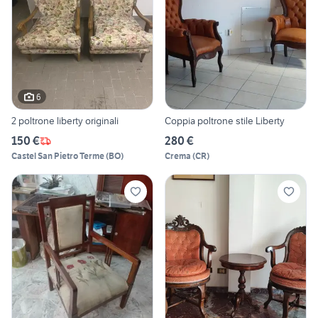
6
2 poltrone liberty originali
Coppia poltrone stile Liberty
150 €
280 €
Castel San Pietro Terme
(
BO
)
Crema
(
CR
)