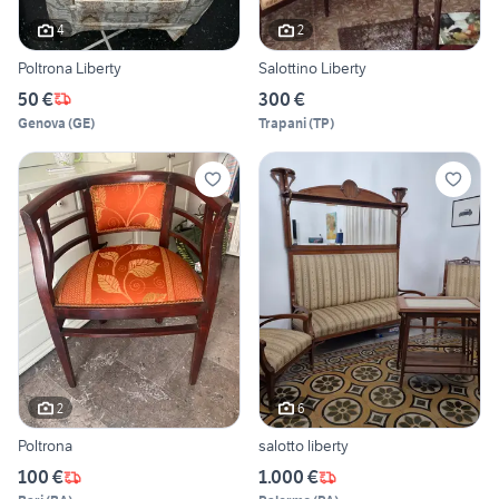
4
2
Poltrona Liberty
Salottino Liberty
50 €
300 €
Genova
(
GE
)
Trapani
(
TP
)
2
6
Poltrona
salotto liberty
100 €
1.000 €