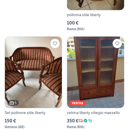
poltrona stile liberty
100 €
Roma
(
RM
)
5
Vetrina
Set poltrone stile liberty
vetrina liberty ciliegio massello
150 €
350 €
Genova
(
GE
)
Roma
(
RM
)