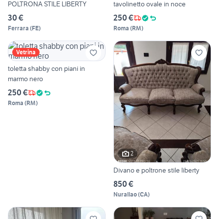
POLTRONA STILE LIBERTY
tavolinetto ovale in noce
30 €
250 €
Ferrara
(
FE
)
Roma
(
RM
)
Vetrina
toletta shabby con piani in
marmo nero
250 €
Roma
(
RM
)
2
Divano e poltrone stile liberty
850 €
Nurallao
(
CA
)