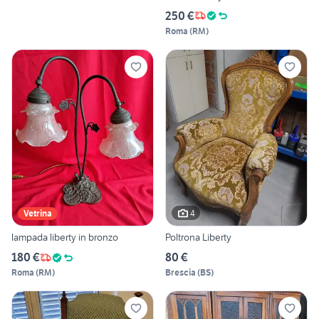
250 €
Roma
(
RM
)
4
Vetrina
lampada liberty in bronzo
Poltrona Liberty
180 €
80 €
Roma
(
RM
)
Brescia
(
BS
)