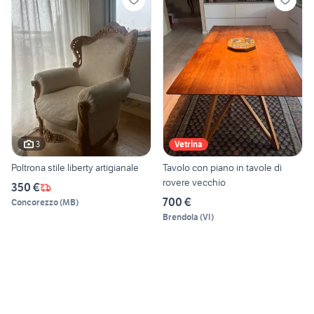
3
Vetrina
Poltrona stile liberty artigianale
Tavolo con piano in tavole di
rovere vecchio
350 €
700 €
Concorezzo
(
MB
)
Brendola
(
VI
)