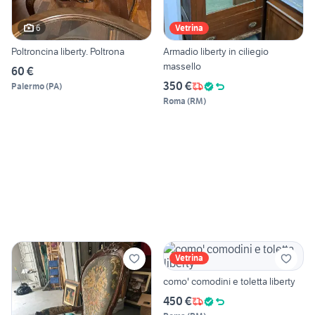
6
Vetrina
Poltroncina liberty. Poltrona
Armadio liberty in ciliegio
massello
60 €
350 €
Palermo
(
PA
)
Roma
(
RM
)
Vetrina
como' comodini e toletta liberty
450 €