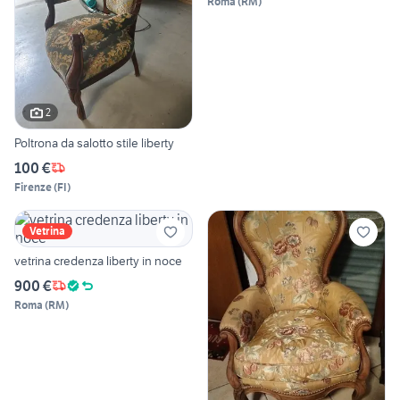
Roma
(
RM
)
2
Poltrona da salotto stile liberty
100 €
Firenze
(
FI
)
Vetrina
vetrina credenza liberty in noce
900 €
Roma
(
RM
)