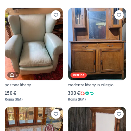
3
Vetrina
poltrona liberty
credenza liberty in ciliegio
150 €
300 €
Roma
(
RM
)
Roma
(
RM
)