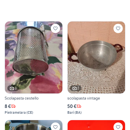
3
2
Scolapasta cestello
scolapasta vintage
8 €
50 €
Pietramelara
(
CE
)
Bari
(
BA
)