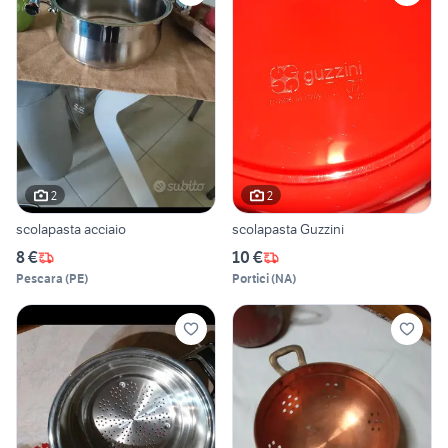
2
2
scolapasta acciaio
scolapasta Guzzini
8 €
10 €
Pescara
(
PE
)
Portici
(
NA
)