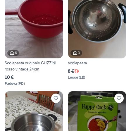
6
3
Scolapasta originale GUZZINI
scolapasta
rosso vintage 24cm
8 €
10 €
Lecce
(
LE
)
Padova
(
PD
)