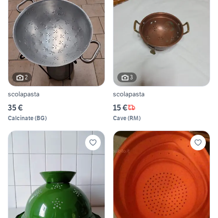
2
3
scolapasta
scolapasta
35 €
15 €
Calcinate
(
BG
)
Cave
(
RM
)