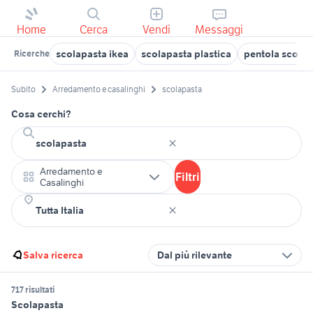
Home
Cerca
Vendi
Messaggi
scolapasta ikea
scolapasta plastica
pentola scolap
Ricerche
Subito
Arredamento e casalinghi
scolapasta
Cosa cerchi?
Arredamento e
Filtri
Casalinghi
Salva ricerca
Dal più rilevante
717 risultati
Scolapasta