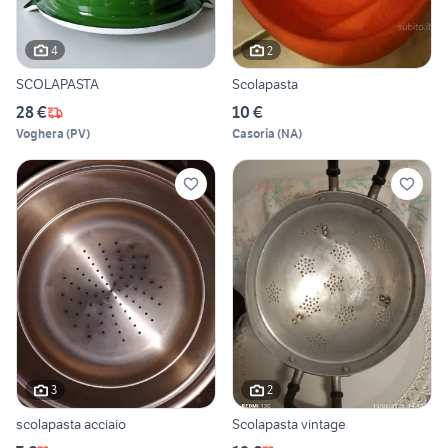
4
2
SCOLAPASTA
Scolapasta
28 €
10 €
Voghera
(
PV
)
Casoria
(
NA
)
3
2
scolapasta acciaio
Scolapasta vintage