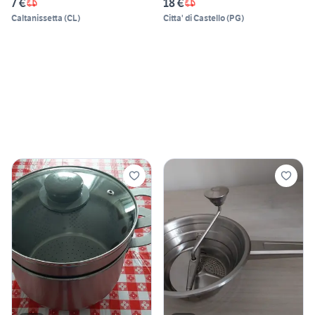
7 €
18 €
Caltanissetta
(
CL
)
Citta' di Castello
(
PG
)