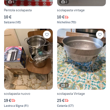
5
2
Pentola scolapasta
scolapasta vintage
10 €
10 €
Salzano
(
VE
)
Nichelino
(
TO
)
2
scolapasta nuovo
scolapasta Vintage
19 €
25 €
Lastra a Signa
(
FI
)
Catania
(
CT
)