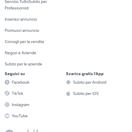
Servizio TuttoSubito per
persona
Informatica
Animali
Professionisti
Arredamento e
Console e
Accessori per
Casalinghi
Inserisci annuncio
Videogiochi
animali
Elettrodomestici
Promuovi annuncio
Audio/Video
Musica e Film
Giardino e Fai da te
Consigli per la vendita
Fotografia
Libri e Riviste
Abbigliamento e
Negozi e Aziende
Telefonia
Strumenti Musicali
Accessori
Subito per le aziende
Sports
Tutto per i bambini
Seguici su
Scarica gratis l'App
Biciclette
Facebook
Subito per Android
Collezionismo
TikTok
Subito per iOS
Instagram
YouTube