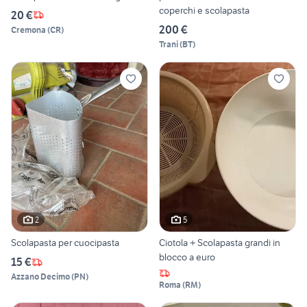
coperchi e scolapasta
20 €
200 €
Cremona
(
CR
)
Trani
(
BT
)
2
5
Scolapasta per cuocipasta
Ciotola + Scolapasta grandi in
blocco a euro
15 €
Azzano Decimo
(
PN
)
Roma
(
RM
)