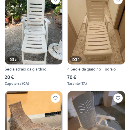
3
4
Sedia sdraio da giardino
4 Sedie da giardino + sdraio
20 €
70 €
Capoterra
(
CA
)
Taranto
(
TA
)