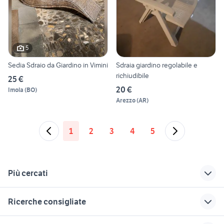
5
Sedia Sdraio da Giardino in Vimini
Sdraia giardino regolabile e
richiudibile
25 €
20 €
Imola
(
BO
)
Arezzo
(
AR
)
1
2
3
4
5
Più cercati
Correlati
Richerche simili
Suggerimenti
Ricerche consigliate
cucine in muratura
poltrona sdraio
sedia sdraio
giardino
legno
alluminio
credenze arte povera usate
letti a scomparsa ikea