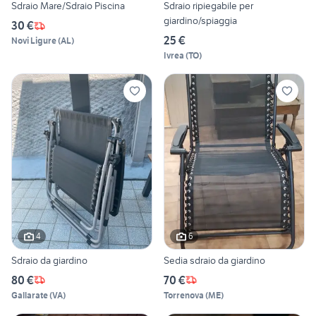
Sdraio Mare/Sdraio Piscina
Sdraio ripiegabile per
giardino/spiaggia
30 €
25 €
Novi Ligure
(
AL
)
Ivrea
(
TO
)
4
6
Sdraio da giardino
Sedia sdraio da giardino
80 €
70 €
Gallarate
(
VA
)
Torrenova
(
ME
)