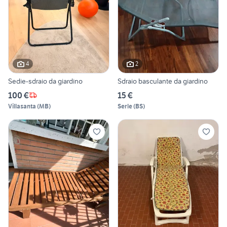
4
2
Sedie-sdraio da giardino
Sdraio basculante da giardino
100 €
15 €
Villasanta
(
MB
)
Serle
(
BS
)