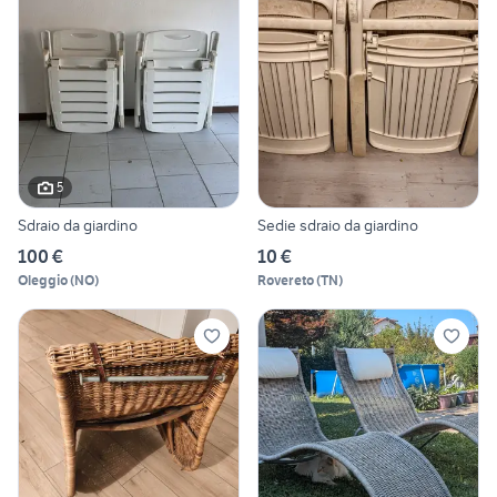
5
Sdraio da giardino
Sedie sdraio da giardino
100 €
10 €
Oleggio
(
NO
)
Rovereto
(
TN
)