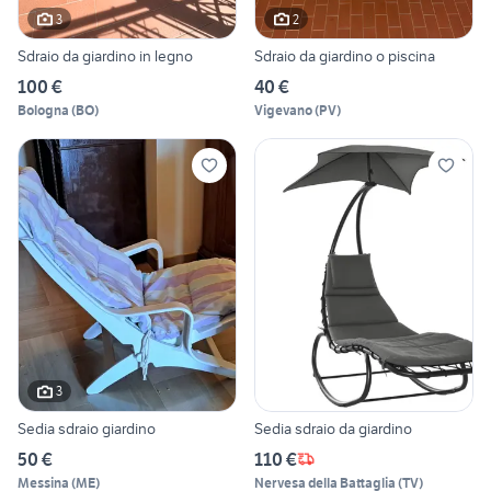
3
2
Sdraio da giardino in legno
Sdraio da giardino o piscina
100 €
40 €
Bologna
(
BO
)
Vigevano
(
PV
)
3
Sedia sdraio giardino
Sedia sdraio da giardino
50 €
110 €
Messina
(
ME
)
Nervesa della Battaglia
(
TV
)