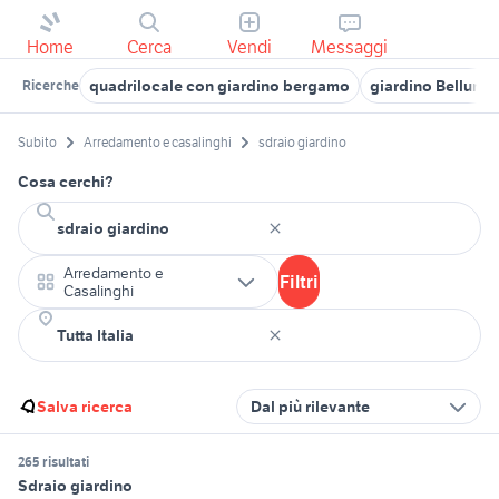
Home
Cerca
Vendi
Messaggi
quadrilocale con giardino bergamo
giardino Belluno 
Ricerche
Subito
Arredamento e casalinghi
sdraio giardino
Cosa cerchi?
Arredamento e
Filtri
Casalinghi
Salva ricerca
Dal più rilevante
265 risultati
Sdraio giardino