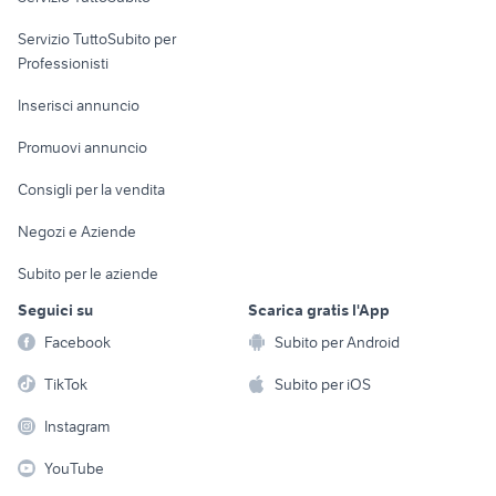
elettronica
per la casa e la
sports e hobby
Servizio TuttoSubito per
persona
Informatica
Animali
Professionisti
Arredamento e
Console e
Accessori per
Casalinghi
Inserisci annuncio
Videogiochi
animali
Elettrodomestici
Promuovi annuncio
Audio/Video
Musica e Film
Giardino e Fai da te
Consigli per la vendita
Fotografia
Libri e Riviste
Abbigliamento e
Negozi e Aziende
Telefonia
Strumenti Musicali
Accessori
Subito per le aziende
Sports
Tutto per i bambini
Seguici su
Scarica gratis l'App
Biciclette
Facebook
Subito per Android
Collezionismo
TikTok
Subito per iOS
Instagram
YouTube