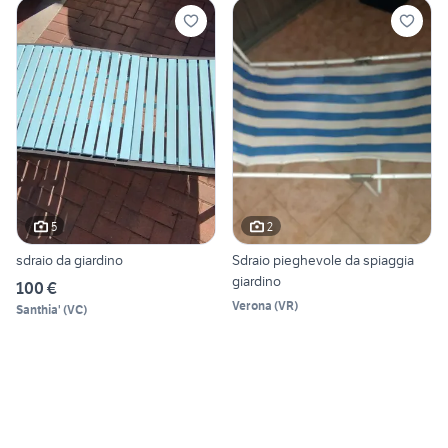
5
2
sdraio da giardino
Sdraio pieghevole da spiaggia
giardino
100 €
Verona
(
VR
)
Santhia'
(
VC
)