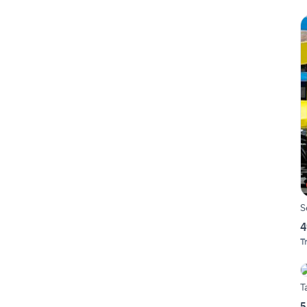
S
4
T
T
5