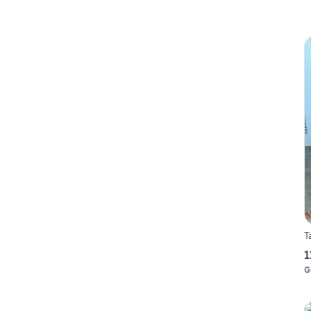
T
1
G