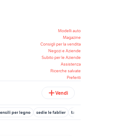
Modelli auto
Magazine
Consigli per la vendita
Negozi e Aziende
Subito per le Aziende
Assistenza
Ricerche salvate
Preferiti
Vendi
ensili per legno
sedie le fablier
tavolino legno
tavolo rotondo