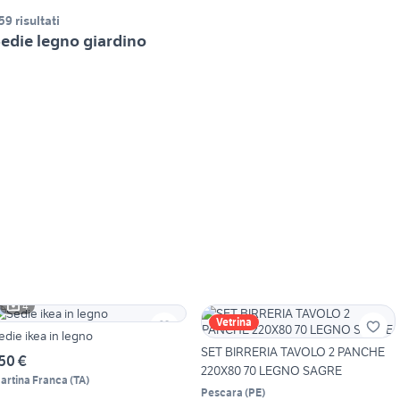
59 risultati
edie legno giardino
4
Vetrina
edie ikea in legno
SET BIRRERIA TAVOLO 2 PANCHE
50 €
220X80 70 LEGNO SAGRE
artina Franca
(
TA
)
Pescara
(
PE
)