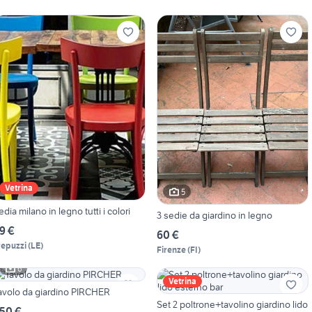
Vetrina
5
edia milano in legno tutti i colori
3 sedie da giardino in legno
9 €
60 €
repuzzi
(
LE
)
Firenze
(
FI
)
6
Vetrina
avolo da giardino PIRCHER
Set 2 poltrone+tavolino giardino lido
50 €