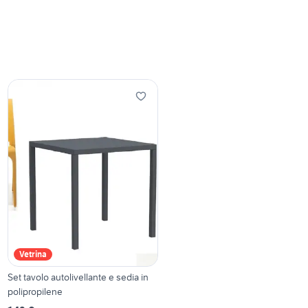
Vetrina
Set tavolo autolivellante e sedia in
polipropilene