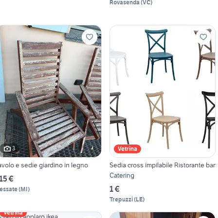
Rovasenda
(
VC
)
3
Vetrina
avolo e sedie giardino in legno
Sedia cross impilabile Ristorante bar
Catering
15 €
1 €
essate
(
MI
)
Trepuzzi
(
LE
)
Vetrina