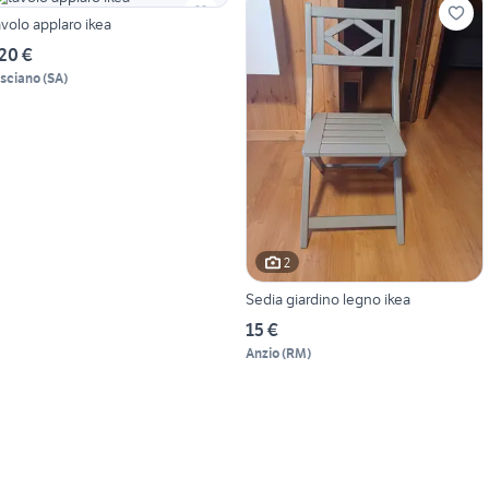
avolo applaro ikea
20 €
isciano
(
SA
)
2
Sedia giardino legno ikea
15 €
Anzio
(
RM
)