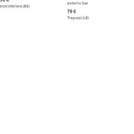
esterno bar
erzo Inferiore
(
BS
)
79 €
Trepuzzi
(
LE
)