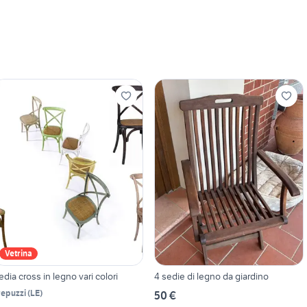
Vetrina
edia cross in legno vari colori
4 sedie di legno da giardino
repuzzi
(
LE
)
50 €