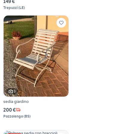
149 €
Trepuzzi
(
LE
)
3
sedia giardino
200 €
Pozzolengo
(
BS
)