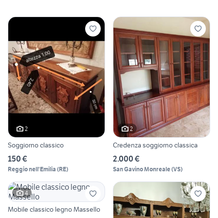
2
2
Soggiorno classico
Credenza soggiorno classica
150 €
2.000 €
Reggio nell'Emilia
(
RE
)
San Gavino Monreale
(
VS
)
4
Mobile classico legno Massello