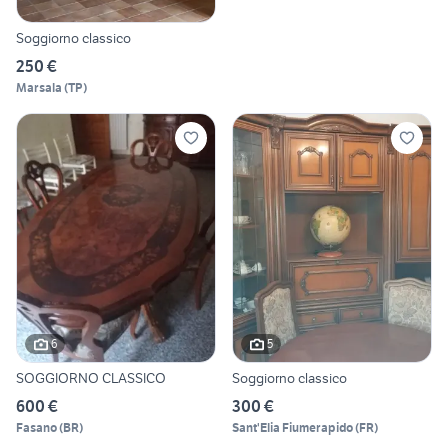
Soggiorno classico
250 €
Marsala
(
TP
)
6
5
SOGGIORNO CLASSICO
Soggiorno classico
600 €
300 €
Fasano
(
BR
)
Sant'Elia Fiumerapido
(
FR
)