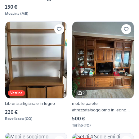
150 €
Messina
(
ME
)
2
Vetrina
Libreria artigianale in legno
mobile parete
attrezzata/soggiorno in legno
220 €
massic
500 €
Rovellasca
(
CO
)
Torino
(
TO
)