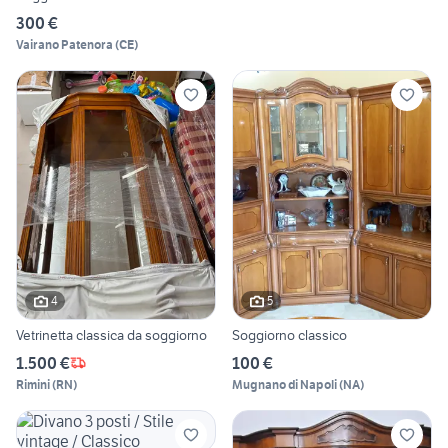
300 €
Vairano Patenora
(
CE
)
4
5
Vetrinetta classica da soggiorno
Soggiorno classico
1.500 €
100 €
Rimini
(
RN
)
Mugnano di Napoli
(
NA
)