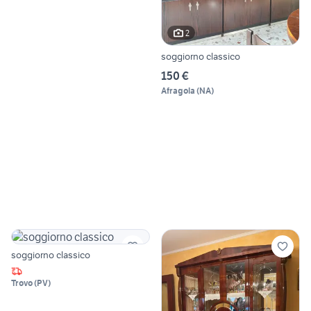
2
soggiorno classico
150 €
Afragola
(
NA
)
soggiorno classico
Trovo
(
PV
)