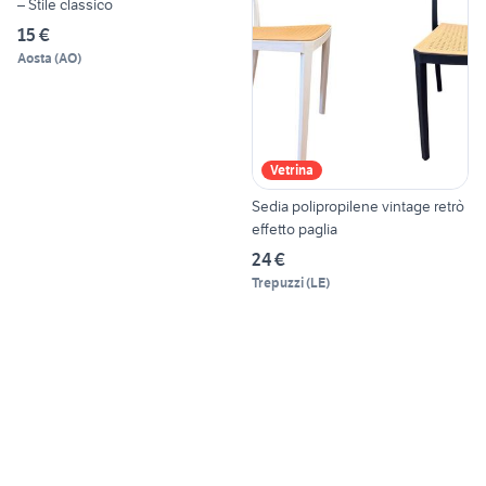
– Stile classico
15 €
Aosta
(
AO
)
Vetrina
Sedia polipropilene vintage retrò
effetto paglia
24 €
Trepuzzi
(
LE
)