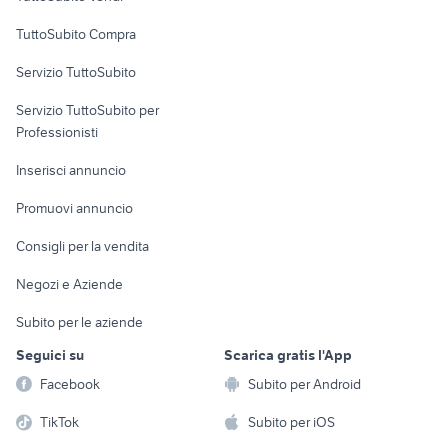
Uffici e Locali
TuttoSubito Compra
commerciali
Servizio TuttoSubito
elettronica
per la casa e la
sports e hobby
Servizio TuttoSubito per
persona
Informatica
Animali
Professionisti
Arredamento e
Console e
Accessori per
Casalinghi
Inserisci annuncio
Videogiochi
animali
Elettrodomestici
Promuovi annuncio
Audio/Video
Musica e Film
Giardino e Fai da te
Consigli per la vendita
Fotografia
Libri e Riviste
Abbigliamento e
Negozi e Aziende
Telefonia
Strumenti Musicali
Accessori
Subito per le aziende
Sports
Tutto per i bambini
Seguici su
Scarica gratis l'App
Biciclette
Facebook
Subito per Android
Collezionismo
TikTok
Subito per iOS