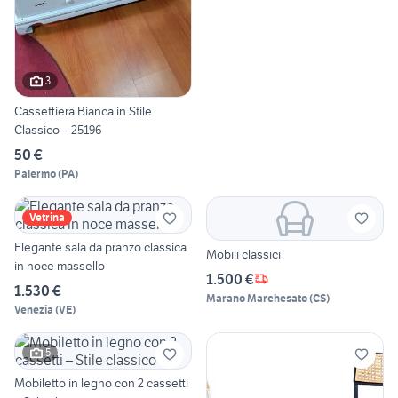
3
Cassettiera Bianca in Stile
Classico – 25196
50 €
Palermo
(
PA
)
Vetrina
Elegante sala da pranzo classica
Mobili classici
in noce massello
1.500 €
1.530 €
Marano Marchesato
(
CS
)
Venezia
(
VE
)
5
Mobiletto in legno con 2 cassetti