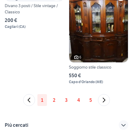
Divano 3 posti / Stile vintage /
Classico
200 €
Cagliari
(
CA
)
6
Soggiorno stile classico
550 €
Capo d'Orlando
(
ME
)
1
2
3
4
5
Più cercati