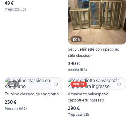
49 €
Trepuzzi
(
LE
)
6
Set 3 vetrinette con specchio
stile classico-
390 €
Adelfia
(
BA
)
3
Vetrina
Tavolino classico da soggiorno
Armadietto salvaspazio
cappottiera ingresso
250 €
290 €
Messina
(
ME
)
Trepuzzi
(
LE
)