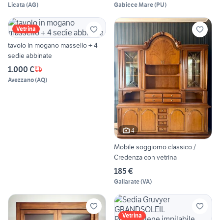
Licata
(
AG
)
Gabicce Mare
(
PU
)
Vetrina
tavolo in mogano massello + 4
sedie abbinate
1.000 €
Avezzano
(
AQ
)
4
Mobile soggiorno classico /
Credenza con vetrina
185 €
Gallarate
(
VA
)
Vetrina