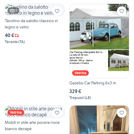
3
Tavolino da salotto classico in
legno e vetro
40 €
Taranto
(
TA
)
Vetrina
Gazebo Car Parking 6x3 m
329 €
Trepuzzi
(
LE
)
Vetrina
Mobili in stile arte povera noce
bianco decapè