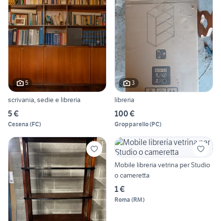
5
3
scrivania, sedie e libreria
libreria
5 €
100 €
Cesena
(
FC
)
Gropparello
(
PC
)
Mobile libreria vetrina per Studio
o cameretta
1 €
Roma
(
RM
)