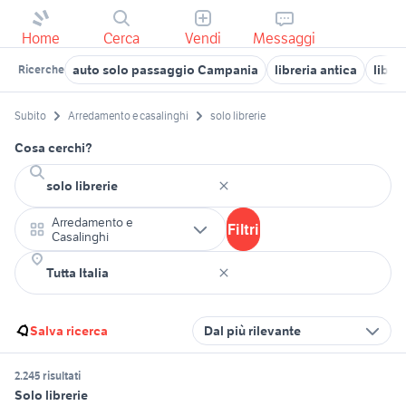
Home
Cerca
Vendi
Messaggi
auto solo passaggio Campania
libreria antica
libre
Ricerche
Subito
Arredamento e casalinghi
solo librerie
Cosa cerchi?
Arredamento e
Filtri
Casalinghi
Salva ricerca
Dal più rilevante
2.245 risultati
Solo librerie