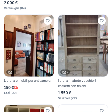
2.000 €
Ventimiglia
(
IM
)
3
7
Libreria e mobili per anticamera
libreria in abete vecchio 6
cassetti con ripiani
150 €
1.550 €
Lodi
(
LO
)
Salizzole
(
VR
)