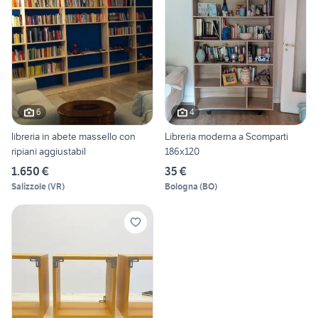
6
4
libreria in abete massello con
Libreria moderna a Scomparti
ripiani aggiustabil
186x120
1.650 €
35 €
Salizzole
(
VR
)
Bologna
(
BO
)