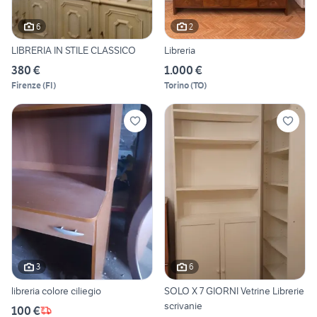
6
2
LIBRERIA IN STILE CLASSICO
Libreria
380 €
1.000 €
Firenze
(
FI
)
Torino
(
TO
)
3
6
libreria colore ciliegio
SOLO X 7 GIORNI Vetrine Librerie
scrivanie
100 €