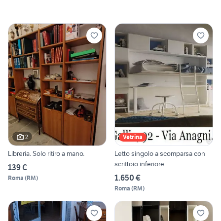
2
Vetrina
Libreria. Solo ritiro a mano.
Letto singolo a scomparsa con
scrittoio inferiore
139 €
1.650 €
Roma
(
RM
)
Roma
(
RM
)