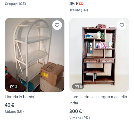
45 €
Cropani
(
CZ
)
Trento
(
TN
)
3
6
Libreria in bambù
Libreria etnica in legno massello
India
40 €
300 €
Milano
(
MI
)
Limena
(
PD
)