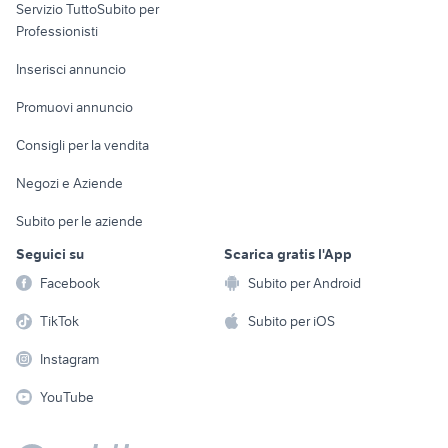
Servizio TuttoSubito per
persona
Informatica
Animali
Professionisti
Arredamento e
Console e
Accessori per
Casalinghi
Inserisci annuncio
Videogiochi
animali
Elettrodomestici
Promuovi annuncio
Audio/Video
Musica e Film
Giardino e Fai da te
Consigli per la vendita
Fotografia
Libri e Riviste
Abbigliamento e
Negozi e Aziende
Telefonia
Strumenti Musicali
Accessori
Subito per le aziende
Sports
Tutto per i bambini
Seguici su
Scarica gratis l'App
Biciclette
Facebook
Subito per Android
Collezionismo
TikTok
Subito per iOS
Instagram
YouTube