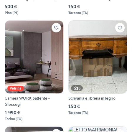
500 €
150 €
Pisa
(
PI
)
Taranto
(
TA
)
6
Vetrina
Camera WORK battente -
Scrivania e libreria in legno
Giessegi
150 €
1.990 €
Taranto
(
TA
)
Torino
(
TO
)