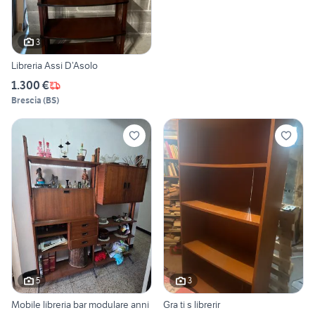
3
Libreria Assi D’Asolo
1.300 €
Brescia
(
BS
)
5
3
Mobile libreria bar modulare anni
Gra ti s librerir