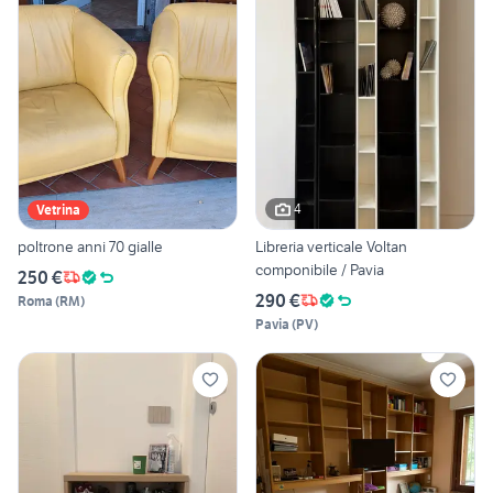
4
Vetrina
poltrone anni 70 gialle
Libreria verticale Voltan
componibile / Pavia
250 €
290 €
Roma
(
RM
)
Pavia
(
PV
)