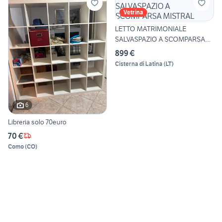
Vetrina
LETTO MATRIMONIALE
SALVASPAZIO A SCOMPARSA
MISTRAL
899 €
Cisterna di Latina
(
LT
)
6
Libreria solo 70euro
70 €
Como
(
CO
)