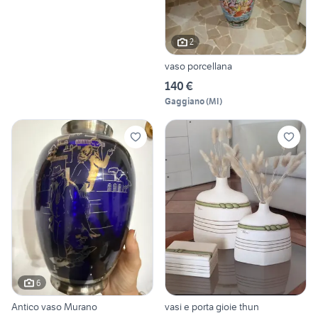
2
vaso porcellana
140 €
Gaggiano
(
MI
)
6
Antico vaso Murano
vasi e porta gioie thun