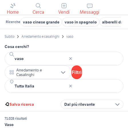
Home
Cerca
Vendi
Messaggi
vaso cinese grande
vaso in spagnolo
alberelli da v
Ricerche
Subito
Arredamento e casalinghi
vaso
Cosa cerchi?
Arredamento e
Filtri
Casalinghi
Salva ricerca
Dal più rilevante
71.028 risultati
Vaso