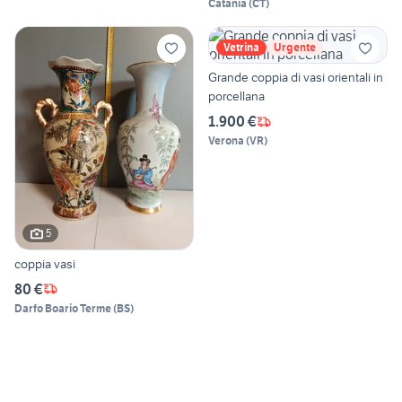
Catania
(
CT
)
Vetrina
Urgente
Grande coppia di vasi orientali in
porcellana
1.900 €
Verona
(
VR
)
5
coppia vasi
80 €
Darfo Boario Terme
(
BS
)