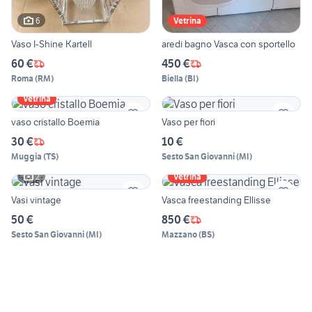
6
Vetrina
Vaso I-Shine Kartell
aredi bagno Vasca con sportello
60 €
450 €
Roma
(
RM
)
Biella
(
BI
)
Vetrina
vaso cristallo Boemia
Vaso per fiori
30 €
10 €
Muggia
(
TS
)
Sesto San Giovanni
(
MI
)
2
Vetrina
Vasi vintage
Vasca freestanding Ellisse
50 €
850 €
Sesto San Giovanni
(
MI
)
Mazzano
(
BS
)