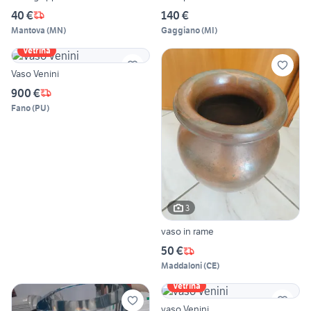
40 €
140 €
Mantova
(
MN
)
Gaggiano
(
MI
)
Vetrina
Vaso Venini
900 €
Fano
(
PU
)
3
vaso in rame
50 €
Maddaloni
(
CE
)
Vetrina
vaso Venini