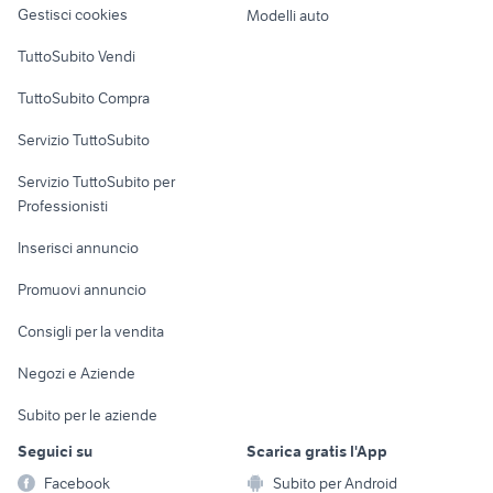
Gestisci cookies
Modelli auto
Case vacanza
TuttoSubito Vendi
Uffici e Locali
TuttoSubito Compra
commerciali
Servizio TuttoSubito
elettronica
per la casa e la
sports e hobby
Servizio TuttoSubito per
persona
Informatica
Animali
Professionisti
Arredamento e
Console e
Accessori per
Casalinghi
Inserisci annuncio
Videogiochi
animali
Elettrodomestici
Promuovi annuncio
Audio/Video
Musica e Film
Giardino e Fai da te
Consigli per la vendita
Fotografia
Libri e Riviste
Abbigliamento e
Negozi e Aziende
Telefonia
Strumenti Musicali
Accessori
Subito per le aziende
Sports
Tutto per i bambini
Seguici su
Scarica gratis l'App
Biciclette
Facebook
Subito per Android