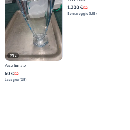
1.200 €
Bernareggio
(
MB
)
2
Vaso firmato
60 €
Lavagna
(
GE
)