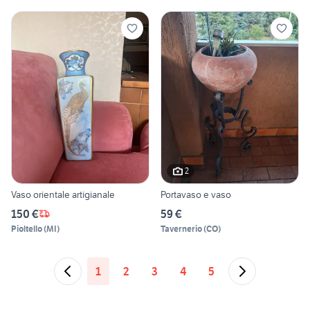
2
Vaso orientale artigianale
Portavaso e vaso
150 €
59 €
Pioltello
(
MI
)
Tavernerio
(
CO
)
1
2
3
4
5