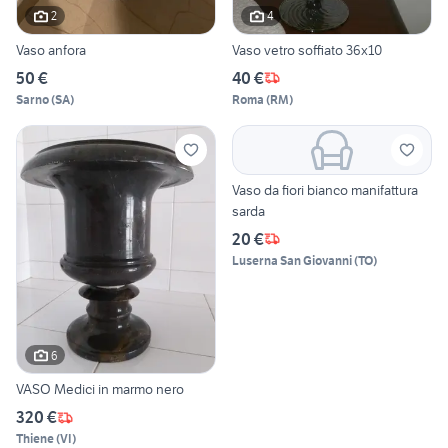
2
4
Vaso anfora
Vaso vetro soffiato 36x10
50 €
40 €
Sarno
(
SA
)
Roma
(
RM
)
Vaso da fiori bianco manifattura
sarda
20 €
Luserna San Giovanni
(
TO
)
6
VASO Medici in marmo nero
320 €
Thiene
(
VI
)