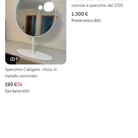
cornice a specchio del 1700
1.300 €
Ponteranica
(
BG
)
6
Specchio Calligaris - Kioo, in
metallo verniciato
190 €
San Salvo
(
CH
)