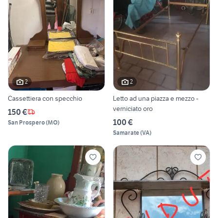
2
2
Cassettiera con specchio
Letto ad una piazza e mezzo -
verniciato oro
150 €
100 €
San Prospero
(
MO
)
Samarate
(
VA
)