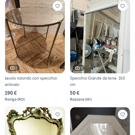
2
5
tavolo rotondo con specchio
Specchio Grande da terra- 160
anticato
cm
190 €
50 €
Rovigo
(
RO
)
Rozzano
(
MI
)