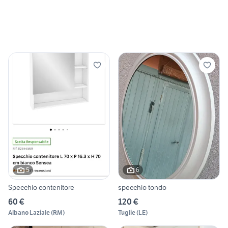
5
6
Specchio contenitore
specchio tondo
60 €
120 €
Albano Laziale
(
RM
)
Tuglie
(
LE
)