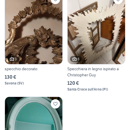
3
6
specchio decorato
Specchiera in legno ispirato a
Christopher Guy
130 €
120 €
Savona
(
SV
)
Santa Croce sull'Arno
(
PI
)