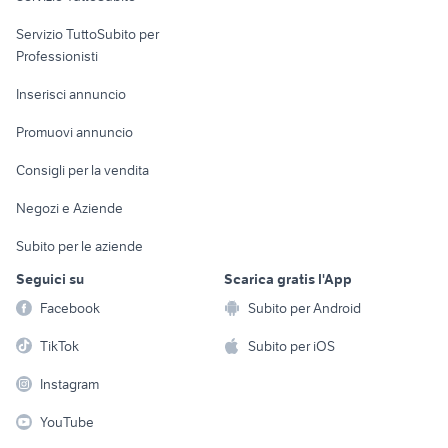
elettronica
per la casa e la
sports e hobby
Servizio TuttoSubito per
persona
Informatica
Animali
Professionisti
Arredamento e
Console e
Accessori per
Casalinghi
Inserisci annuncio
Videogiochi
animali
Elettrodomestici
Promuovi annuncio
Audio/Video
Musica e Film
Giardino e Fai da te
Consigli per la vendita
Fotografia
Libri e Riviste
Abbigliamento e
Negozi e Aziende
Telefonia
Strumenti Musicali
Accessori
Subito per le aziende
Sports
Tutto per i bambini
Seguici su
Scarica gratis l'App
Biciclette
Facebook
Subito per Android
Collezionismo
TikTok
Subito per iOS
Instagram
YouTube