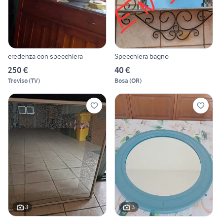
credenza con specchiera
Specchiera bagno
250 €
40 €
Treviso
(
TV
)
Bosa
(
OR
)
3
3