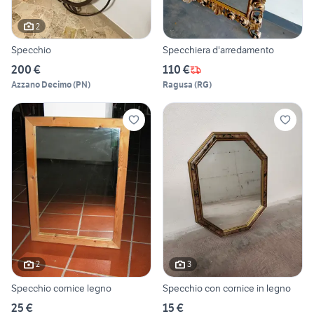
2
Specchio
Specchiera d'arredamento
200 €
110 €
Azzano Decimo
(
PN
)
Ragusa
(
RG
)
2
3
Specchio cornice legno
Specchio con cornice in legno
25 €
15 €