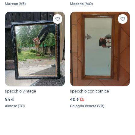
Marcon
(
VE
)
Modena
(
MO
)
specchio vintage
specchio con cornice
55 €
40 €
Almese
(
TO
)
Cologna Veneta
(
VR
)