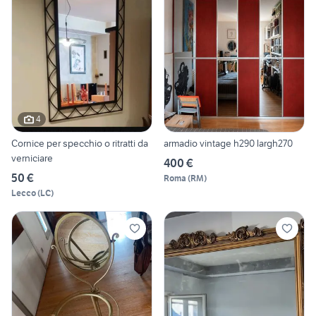
4
Cornice per specchio o ritratti da
armadio vintage h290 largh270
verniciare
400 €
50 €
Roma
(
RM
)
Lecco
(
LC
)