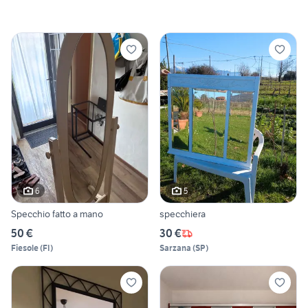
6
5
Specchio fatto a mano
specchiera
50 €
30 €
Fiesole
(
FI
)
Sarzana
(
SP
)