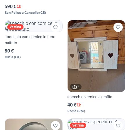
590 €
San Felice a Cancello
(
CE
)
Vetrina
specchio con cornice in ferro
battuto
80 €
Olbia
(
OT
)
3
specchio vernice a graffio
40 €
Roma
(
RM
)
Vetrina