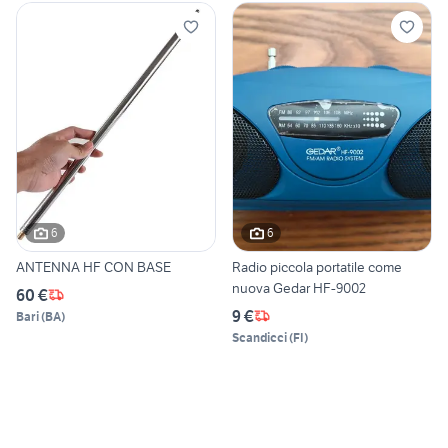
6
6
ANTENNA HF CON BASE
Radio piccola portatile come
nuova Gedar HF-9002
60 €
9 €
Bari
(
BA
)
Scandicci
(
FI
)