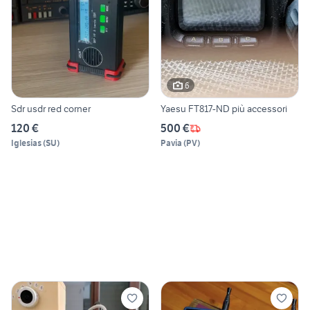
6
Sdr usdr red corner
Yaesu FT817-ND più accessori
120 €
500 €
Iglesias
(
SU
)
Pavia
(
PV
)