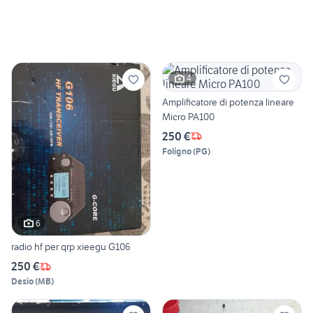
4
Amplificatore di potenza lineare
Micro PA100
250 €
Foligno
(
PG
)
6
radio hf per qrp xieegu G106
250 €
Desio
(
MB
)