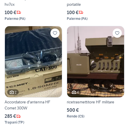
hv7cx
portatile
100 €
100 €
Palermo
(
PA
)
Palermo
(
PA
)
2
4
Accordatore d'antenna HF
ricetrasmettitore HF militare
Comet 300W
500 €
285 €
Rende
(
CS
)
Trapani
(
TP
)