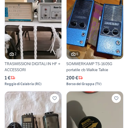
2
6
TRASMISSIONI DIGITALI IN HF +
SOMMERKAMP TS-1605G
ACCESSORI
portatile cb Walkie Talkie
1 €
200 €
Reggio di Calabria
(
RC
)
Borso del Grappa
(
TV
)