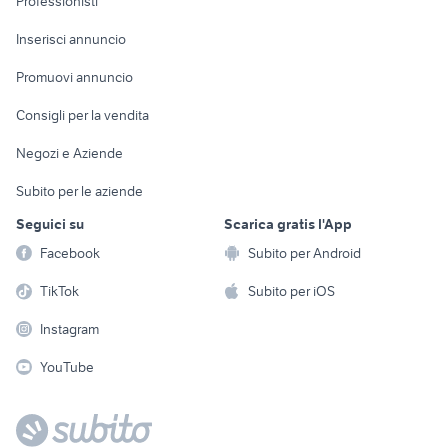
Professionisti
Arredamento e
Console e
Accessori per
Casalinghi
Inserisci annuncio
Videogiochi
animali
Elettrodomestici
Promuovi annuncio
Audio/Video
Musica e Film
Giardino e Fai da te
Consigli per la vendita
Fotografia
Libri e Riviste
Abbigliamento e
Negozi e Aziende
Telefonia
Strumenti Musicali
Accessori
Subito per le aziende
Sports
Tutto per i bambini
Seguici su
Scarica gratis l'App
Biciclette
Facebook
Subito per Android
Collezionismo
TikTok
Subito per iOS
Instagram
YouTube