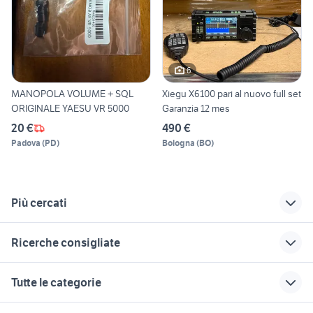
6
MANOPOLA VOLUME + SQL
Xiegu X6100 pari al nuovo full set
ORIGINALE YAESU VR 5000
Garanzia 12 mes
20 €
490 €
Padova
(
PD
)
Bologna
(
BO
)
Più cercati
Correlati
Richerche simili
Suggerimenti
Ricerche consigliate
antenna televes
antenna adsl
luci laser discoteca
kimber
cam tv sat usata
sigma antenne
tv audio video Roma
decoder sky
Tutte le categorie
provincia
hd antenna
videocamera sony 4k
videocamera audio video Sicilia
autoradio opel astra
autoradio alpine
impianto antenna
autoradio smart
radio futura
casse auto 16 cm audio video
motori
immobili
lavoro e servizi