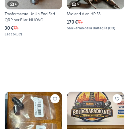
4
6
Trasformatore UnUn End Fed
Midland Alan HP 53
QRP per Filari NUOVO
170 €
30 €
San Fermo della Battaglia
(
CO
)
Lecco
(
LC
)