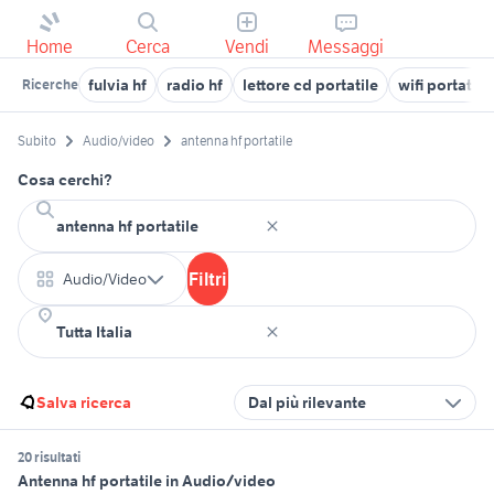
Home
Cerca
Vendi
Messaggi
fulvia hf
radio hf
lettore cd portatile
wifi portatile
Ricerche
Subito
Audio/video
antenna hf portatile
Cosa cerchi?
Filtri
Audio/Video
Salva ricerca
Dal più rilevante
20 risultati
Antenna hf portatile in Audio/video