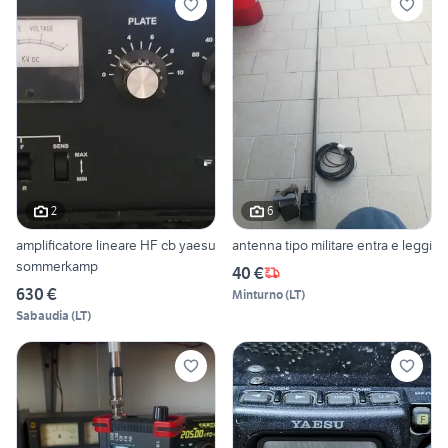
2
6
amplificatore lineare HF cb yaesu
antenna tipo militare entra e leggi
sommerkamp
40 €
630 €
Minturno
(
LT
)
Sabaudia
(
LT
)