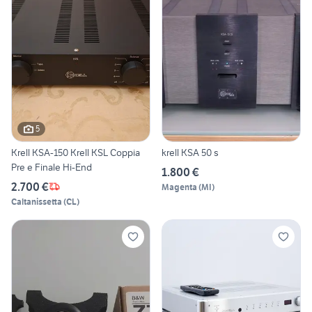
5
Krell KSA-150 Krell KSL Coppia
krell KSA 50 s
Pre e Finale Hi-End
1.800 €
2.700 €
Magenta
(
MI
)
Caltanissetta
(
CL
)