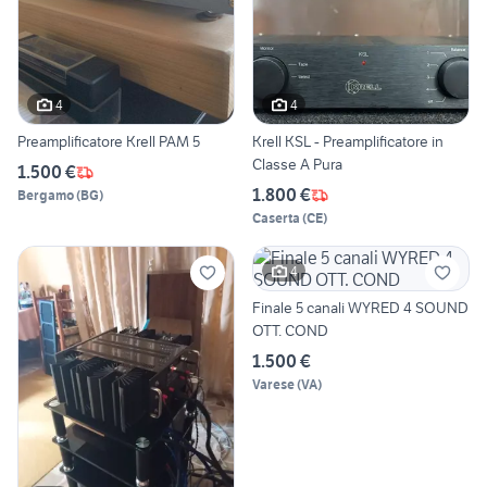
4
4
Preamplificatore Krell PAM 5
Krell KSL - Preamplificatore in
Classe A Pura
1.500 €
1.800 €
Bergamo
(
BG
)
Caserta
(
CE
)
4
Finale 5 canali WYRED 4 SOUND
OTT. COND
1.500 €
Varese
(
VA
)