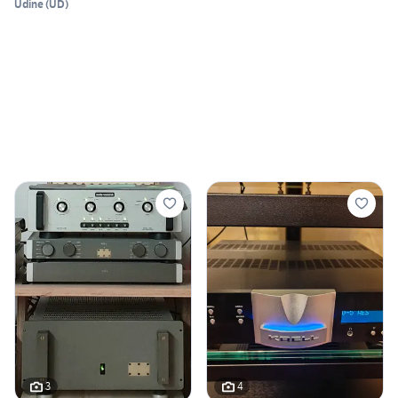
Udine
(
UD
)
3
4