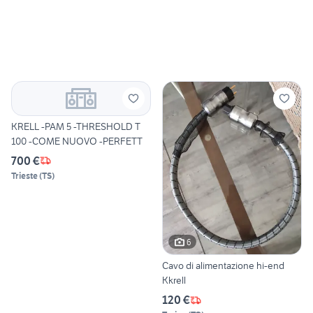
KRELL -PAM 5 -THRESHOLD T
100 -COME NUOVO -PERFETT
700 €
Trieste
(
TS
)
6
Cavo di alimentazione hi-end
Kkrell
120 €