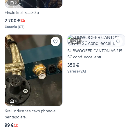
5
Finale krell ksa 80 b
2.700 €
Catania
(
CT
)
5
SUBWOOFER CANTON AS 215
SC cond. eccellenti
350 €
Varese
(
VA
)
4
Krell Industries cavo phono e
pentapolare.
99 €