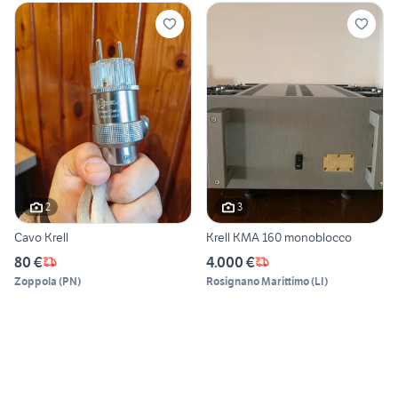
2
3
Cavo Krell
Krell KMA 160 monoblocco
80 €
4.000 €
Zoppola
(
PN
)
Rosignano Marittimo
(
LI
)