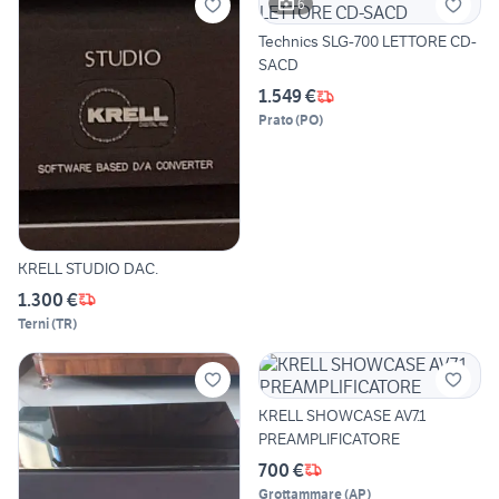
6
Technics SLG-700 LETTORE CD-
SACD
1.549 €
Prato
(
PO
)
KRELL STUDIO DAC.
1.300 €
Terni
(
TR
)
KRELL SHOWCASE AV7.1
PREAMPLIFICATORE
700 €
Grottammare
(
AP
)