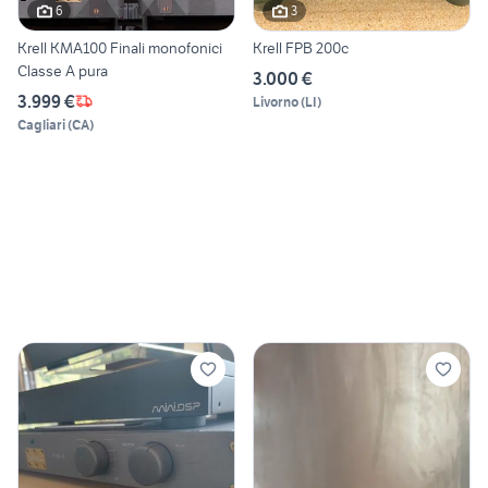
6
3
Krell KMA100 Finali monofonici
Krell FPB 200c
Classe A pura
3.000 €
3.999 €
Livorno
(
LI
)
Cagliari
(
CA
)