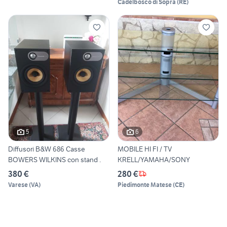
Cadelbosco di Sopra
(
RE
)
5
6
Diffusori B&W 686 Casse
MOBILE HI FI / TV
BOWERS WILKINS con stand .
KRELL/YAMAHA/SONY
380 €
280 €
Varese
(
VA
)
Piedimonte Matese
(
CE
)