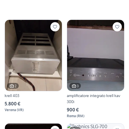
2
3
krell 403
amplificatore integrato krell kav
300i
5.800 €
900 €
Verona
(
VR
)
Roma
(
RM
)