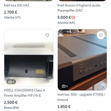
krell ksa 100 mk2
Krell Illusion II highend audio
Preamplifier DAC
2.700 €
5.000 €
Viterbo
(
VT
)
Ancona
(
AN
)
5
6
KRELL KSA100MKII Class A
krell kav 300i - upgrade KTM15 /
Power Amplifier HiFi Hi-E
kmood
2.500 €
1.850 €
Roma
(
RM
)