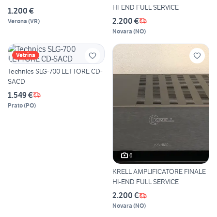
HI-END FULL SERVICE
1.200 €
2.200 €
Verona
(
VR
)
Novara
(
NO
)
Vetrina
Technics SLG-700 LETTORE CD-
SACD
1.549 €
Prato
(
PO
)
6
KRELL AMPLIFICATORE FINALE
HI-END FULL SERVICE
2.200 €
Novara
(
NO
)