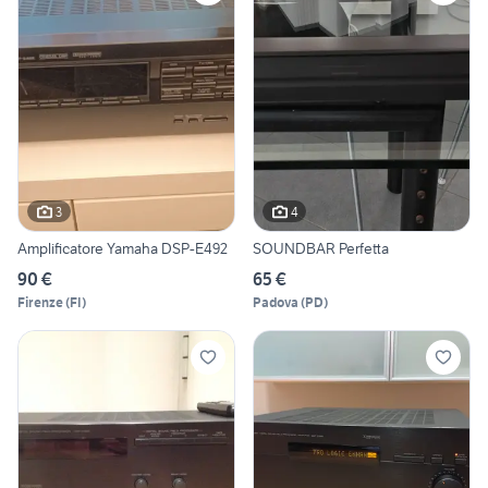
3
4
Amplificatore Yamaha DSP-E492
SOUNDBAR Perfetta
90 €
65 €
Firenze
(
FI
)
Padova
(
PD
)