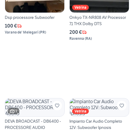
Vetrina
Dsp processore Subwoofer
Onkyo TX-NR808 AV Processor
7.1 THX Dolby DTS
100 €
200 €
Varano de' Melegari
(
PR
)
Ravenna
(
RA
)
3
Vetrina
DEVA BROADCAST - DB6400 -
Impianto Car Audio Completo
PROCESSORE AUDIO
12V: Subwoofer Ipnosis