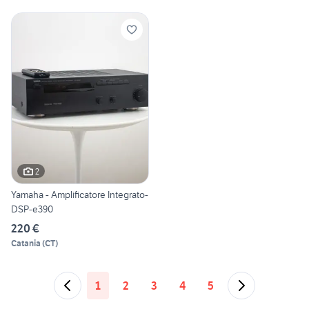
2
Yamaha - Amplificatore Integrato-
DSP-e390
220 €
Catania
(
CT
)
1
2
3
4
5