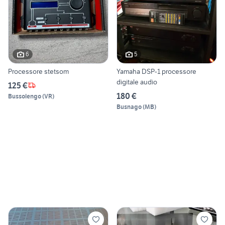
6
5
Processore stetsom
Yamaha DSP-1 processore
digitale audio
125 €
180 €
Bussolengo
(
VR
)
Busnago
(
MB
)