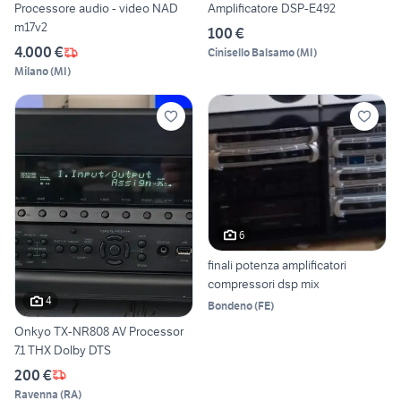
Processore audio - video NAD
Amplificatore DSP-E492
m17v2
100 €
4.000 €
Cinisello Balsamo
(
MI
)
Milano
(
MI
)
6
finali potenza amplificatori
compressori dsp mix
4
Bondeno
(
FE
)
Onkyo TX-NR808 AV Processor
7.1 THX Dolby DTS
200 €
Ravenna
(
RA
)