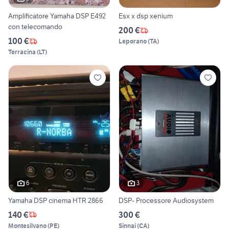
Amplificatore Yamaha DSP E492
Esx x dsp xenium
con telecomando
200 €
100 €
Leporano
(
TA
)
Terracina
(
LT
)
6
3
Yamaha DSP cinema HTR 2866
DSP- Processore Audiosystem
140 €
300 €
Montesilvano
(
PE
)
Sinnai
(
CA
)