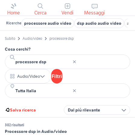
Home
Cerca
Vendi
Messaggi
processore audio video
dsp audio audio video
aud
Ricerche
Subito
Audio/video
processore dsp
Cosa cerchi?
Filtri
Audio/Video
Salva ricerca
Dal più rilevante
302 risultati
Processore dsp in Audio/video