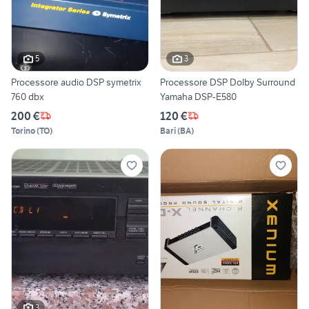
5
3
Processore audio DSP symetrix
Processore DSP Dolby Surround
760 dbx
Yamaha DSP-E580
200 €
120 €
Torino
(
TO
)
Bari
(
BA
)
3