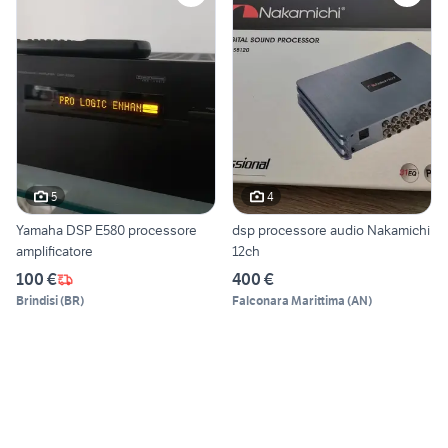
5
4
Yamaha DSP E580 processore
dsp processore audio Nakamichi
amplificatore
12ch
100 €
400 €
Brindisi
(
BR
)
Falconara Marittima
(
AN
)