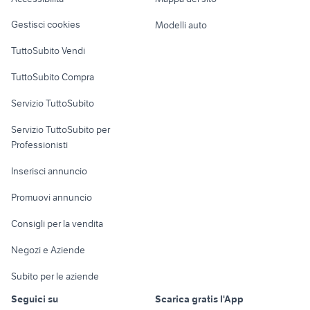
Loft, mansarde e
Veicoli commerciali
altro
Gestisci cookies
Modelli auto
Case vacanza
TuttoSubito Vendi
Uffici e Locali
TuttoSubito Compra
commerciali
Servizio TuttoSubito
elettronica
per la casa e la
sports e hobby
Servizio TuttoSubito per
persona
Informatica
Animali
Professionisti
Arredamento e
Console e
Accessori per
Casalinghi
Inserisci annuncio
Videogiochi
animali
Elettrodomestici
Promuovi annuncio
Audio/Video
Musica e Film
Giardino e Fai da te
Consigli per la vendita
Fotografia
Libri e Riviste
Abbigliamento e
Negozi e Aziende
Telefonia
Strumenti Musicali
Accessori
Subito per le aziende
Sports
Tutto per i bambini
Seguici su
Scarica gratis l'App
Biciclette