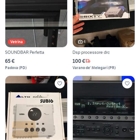
4
Vetrina
SOUNDBAR Perfetta
Dsp processore drc
65 €
100 €
Padova
(
PD
)
Varano de' Melegari
(
PR
)