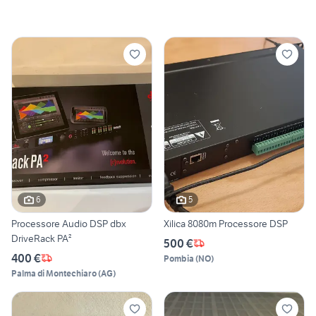
6
5
Processore Audio DSP dbx
Xilica 8080m Processore DSP
DriveRack PA²
500 €
400 €
Pombia
(
NO
)
Palma di Montechiaro
(
AG
)