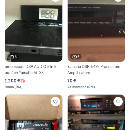
6
6
processore DSP AUDIO 8 in 8
Yamaha DSP-E492 Processore
out 4ch Yamaha MTX3
Amplificatore
1.200 €
70 €
Roma
(
RM
)
Valmontone
(
RM
)