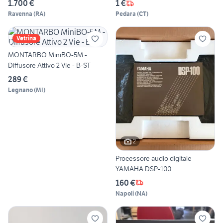
1.700 €
1 €
Ravenna
(
RA
)
Pedara
(
CT
)
Vetrina
MONTARBO MiniBO-5M -
Diffusore Attivo 2 Vie - B-ST
289 €
Legnano
(
MI
)
2
Processore audio digitale
YAMAHA DSP-100
160 €
Napoli
(
NA
)