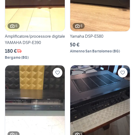
6
6
Amplificatore/processore digitale
Yamaha DSP-E580
YAMAHA DSP-E390
50 €
180 €
Almenno San Bartolomeo
(
BG
)
Bergamo
(
BG
)
6
5