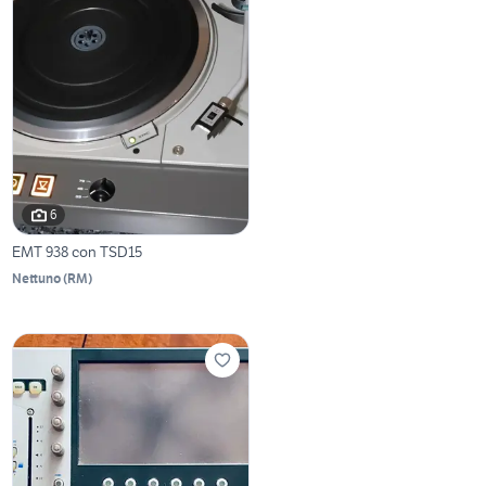
6
EMT 938 con TSD15
Nettuno
(
RM
)