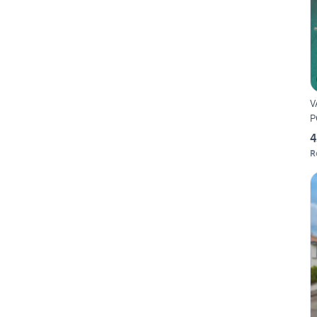
V
4
R