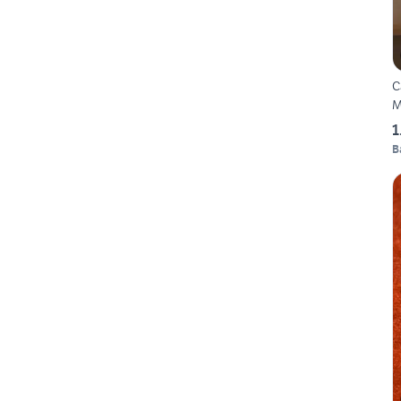
Cav
M
1
B