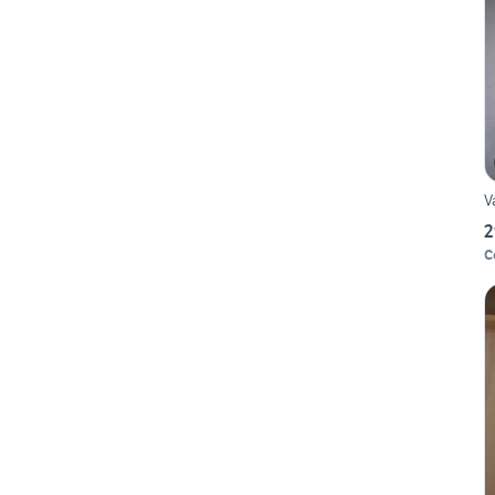
V
2
C