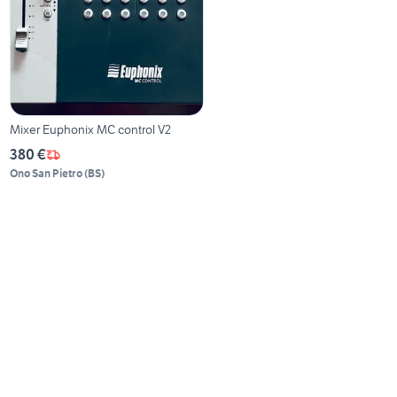
Mixer Euphonix MC control V2
380 €
Ono San Pietro
(
BS
)