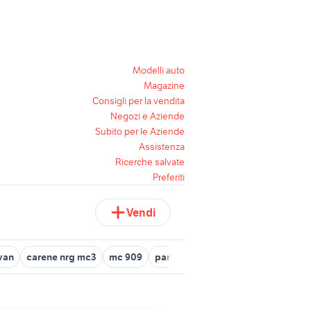
Modelli auto
Magazine
Consigli per la vendita
Negozi e Aziende
Subito per le Aziende
Assistenza
Ricerche salvate
Preferiti
Vendi
 van
carene nrg mc3
mc 909
panda van in abruzzo
fiat pand