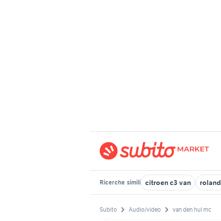
citroen c3 van
rolan
Ricerche
simili
Subito
Audio/video
van den hul mc