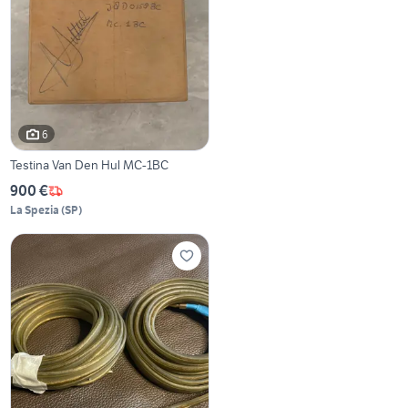
6
Testina Van Den Hul MC-1BC
900 €
La Spezia
(
SP
)