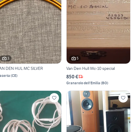
3
5
AN DEN HUL MC SILVER
Van Den Hull Mc-10 special
aserta
(
CE
)
850 €
Granarolo dell'Emilia
(
BO
)