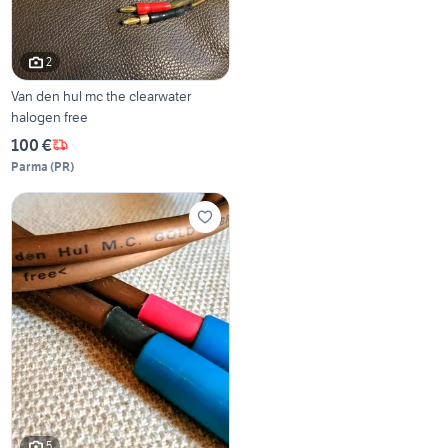
2
Van den hul mc the clearwater
halogen free
100 €
Parma
(
PR
)
5