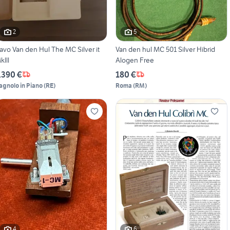
2
5
o Van den Hul The MC Silver it
Van den hul MC 501 Silver Hibrid
klll
Alogen Free
.390 €
180 €
agnolo in Piano
(
RE
)
Roma
(
RM
)
4
6