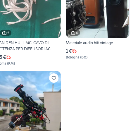
5
6
AN DEN HULL MC. CAVO DI
Materiale audio hifi vintage
POTENZA PER DIFFUSORI AC
1 €
5 €
Bologna
(
BO
)
oma
(
RM
)