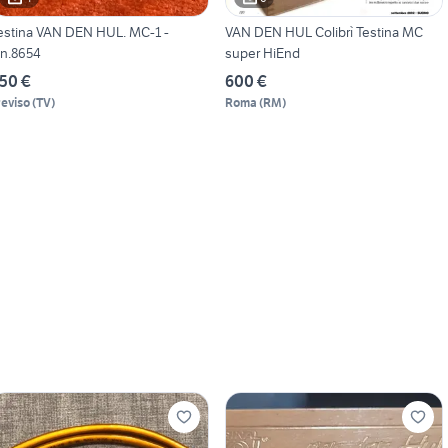
estina VAN DEN HUL. MC-1 -
VAN DEN HUL Colibrì Testina MC
.n.8654
super HiEnd
50 €
600 €
reviso
(
TV
)
Roma
(
RM
)