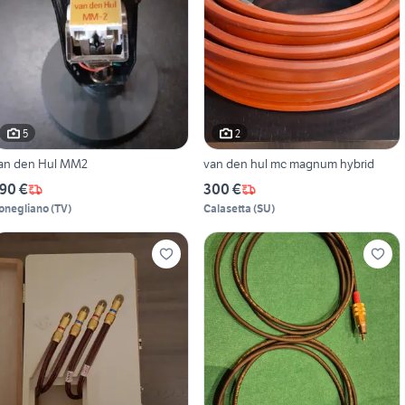
5
2
an den Hul MM2
van den hul mc magnum hybrid
90 €
300 €
onegliano
(
TV
)
Calasetta
(
SU
)