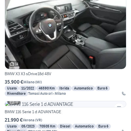
14
BMW X3 X3 sDrive18d 48V
35.900 €
Milano
(
MI
)
Usato
11/2022
46590 Km
Ibrida
Automatico
Euro 6
Rivenditore
Tomasi Auto srl - Milano
16
BMW 116 Serie 1 d ADVANTAGE
21.990 €
Verona
(
VR
)
Usato
05/2023
70505 Km
Diesel
Automatico
Euro 6