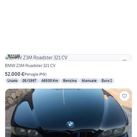
6
BMW Z3M Roadster 321 CV
52.000 €
Perugia
(
PG
)
Usato
05/1997
46500 Km
Benzina
Manuale
Euro 2