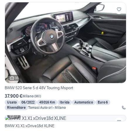
16
BMW 520 Serie 5 d 48V Touring Msport
37.900 €
Milano
(
MI
)
Usato
06/2022
45016 Km
Ibrida
Automatico
Euro 6
Rivenditore
Tomasi Auto srl - Milano
13
BMW X1 X1 xDrive18d XLINE