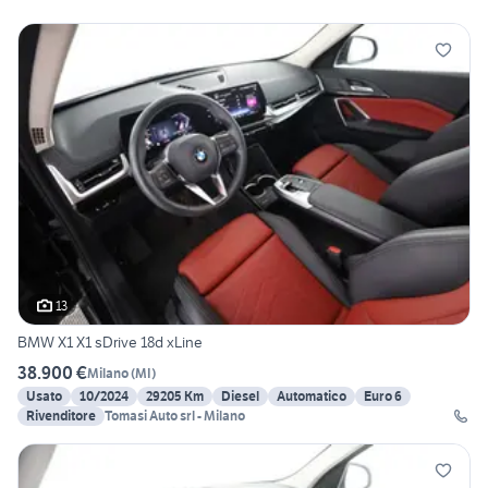
13
BMW X1 X1 sDrive 18d xLine
38.900 €
Milano
(
MI
)
Usato
10/2024
29205 Km
Diesel
Automatico
Euro 6
Rivenditore
Tomasi Auto srl - Milano