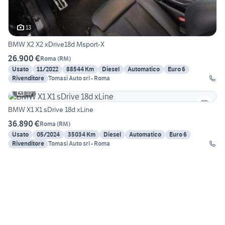
13
BMW X2 X2 xDrive18d Msport-X
26.900 €
Roma
(
RM
)
Usato
11/2022
88544 Km
Diesel
Automatico
Euro 6
Rivenditore
Tomasi Auto srl - Roma
10
BMW X1 X1 sDrive 18d xLine
36.890 €
Roma
(
RM
)
Usato
05/2024
35034 Km
Diesel
Automatico
Euro 6
Rivenditore
Tomasi Auto srl - Roma