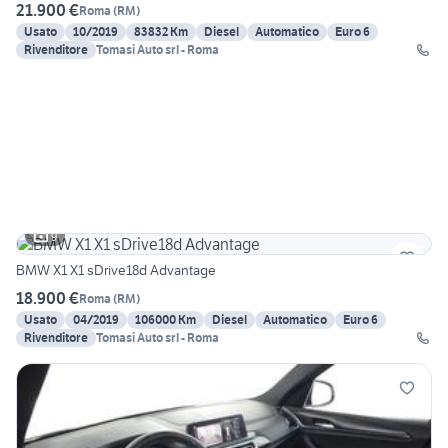
21.900 €
Roma
(
RM
)
Usato
10/2019
83832 Km
Diesel
Automatico
Euro 6
Rivenditore
Tomasi Auto srl - Roma
9
BMW X1 X1 sDrive18d Advantage
18.900 €
Roma
(
RM
)
Usato
04/2019
106000 Km
Diesel
Automatico
Euro 6
Rivenditore
Tomasi Auto srl - Roma