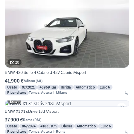
20
BMW 420 Serie 4 Cabrio d 48V Cabrio Msport
41.900 €
Milano
(
MI
)
Usato
07/2021
48969 Km
Ibrida
Automatico
Euro 6
Rivenditore
Tomasi Auto srl - Milano
14
BMW X1 X1 sDrive 18d Msport
37.900 €
Roma
(
RM
)
Usato
06/2024
41835 Km
Diesel
Automatico
Euro 6
Rivenditore
Tomasi Auto srl - Roma