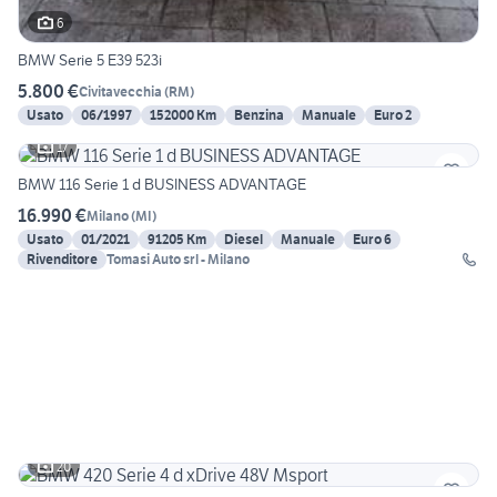
6
BMW Serie 5 E39 523i
5.800 €
Civitavecchia
(
RM
)
Usato
06/1997
152000 Km
Benzina
Manuale
Euro 2
17
BMW 116 Serie 1 d BUSINESS ADVANTAGE
16.990 €
Milano
(
MI
)
Usato
01/2021
91205 Km
Diesel
Manuale
Euro 6
Rivenditore
Tomasi Auto srl - Milano
20