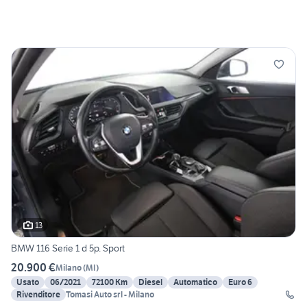
13
BMW 116 Serie 1 d 5p. Sport
20.900 €
Milano
(
MI
)
Usato
06/2021
72100 Km
Diesel
Automatico
Euro 6
Rivenditore
Tomasi Auto srl - Milano