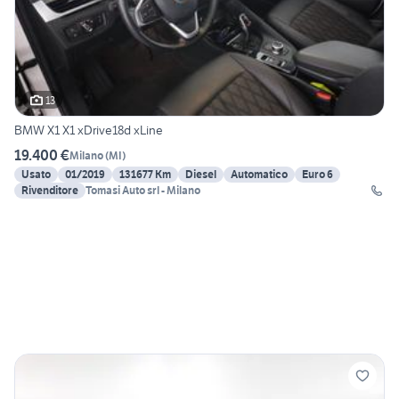
13
BMW X1 X1 xDrive18d xLine
19.400 €
Milano
(
MI
)
Usato
01/2019
131677 Km
Diesel
Automatico
Euro 6
Rivenditore
Tomasi Auto srl - Milano