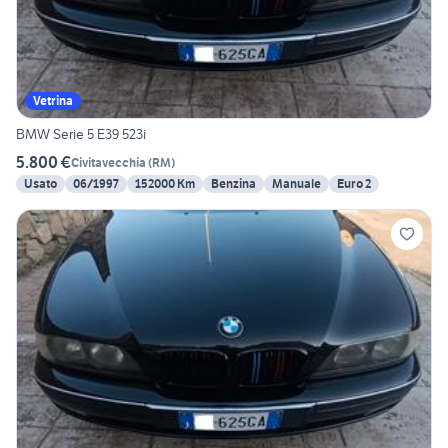
Vetrina
BMW Serie 5 E39 523i
5.800 €
Civitavecchia
(
RM
)
Usato
06/1997
152000 Km
Benzina
Manuale
Euro 2