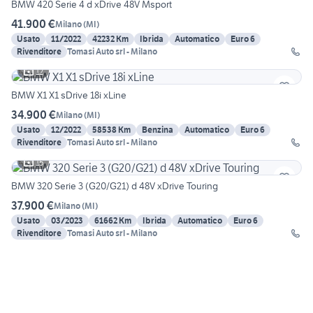
BMW 420 Serie 4 d xDrive 48V Msport
41.900 €
Milano
(
MI
)
Usato
11/2022
42232 Km
Ibrida
Automatico
Euro 6
Rivenditore
Tomasi Auto srl - Milano
12
BMW X1 X1 sDrive 18i xLine
34.900 €
Milano
(
MI
)
Usato
12/2022
58538 Km
Benzina
Automatico
Euro 6
Rivenditore
Tomasi Auto srl - Milano
15
BMW 320 Serie 3 (G20/G21) d 48V xDrive Touring
37.900 €
Milano
(
MI
)
Usato
03/2023
61662 Km
Ibrida
Automatico
Euro 6
Rivenditore
Tomasi Auto srl - Milano