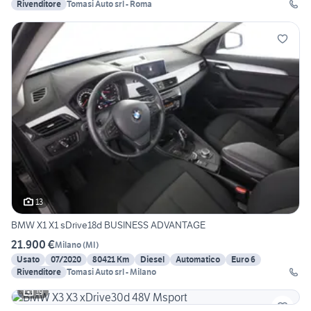
Rivenditore
Tomasi Auto srl - Roma
13
BMW X1 X1 sDrive18d BUSINESS ADVANTAGE
21.900 €
Milano
(
MI
)
Usato
07/2020
80421 Km
Diesel
Automatico
Euro 6
Rivenditore
Tomasi Auto srl - Milano
19