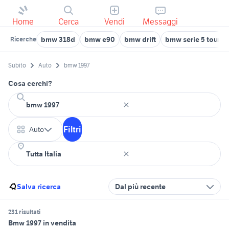
Home
Cerca
Vendi
Messaggi
bmw 318d
bmw e90
bmw drift
bmw serie 5 tourin
Ricerche
Subito
Auto
bmw 1997
Cosa cerchi?
Filtri
Auto
Salva ricerca
Dal più recente
231 risultati
Bmw 1997 in vendita