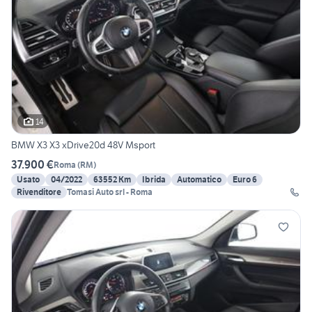
14
BMW X3 X3 xDrive20d 48V Msport
37.900 €
Roma
(
RM
)
Usato
04/2022
63552 Km
Ibrida
Automatico
Euro 6
Rivenditore
Tomasi Auto srl - Roma