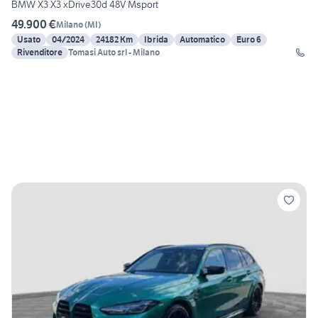
BMW X3 X3 xDrive30d 48V Msport
49.900 €
Milano
(
MI
)
Usato
04/2024
24182 Km
Ibrida
Automatico
Euro 6
Rivenditore
Tomasi Auto srl - Milano