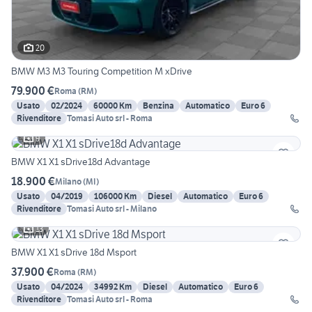
20
BMW M3 M3 Touring Competition M xDrive
79.900 €
Roma
(
RM
)
Usato
02/2024
60000 Km
Benzina
Automatico
Euro 6
Rivenditore
Tomasi Auto srl - Roma
9
BMW X1 X1 sDrive18d Advantage
18.900 €
Milano
(
MI
)
Usato
04/2019
106000 Km
Diesel
Automatico
Euro 6
Rivenditore
Tomasi Auto srl - Milano
13
BMW X1 X1 sDrive 18d Msport
37.900 €
Roma
(
RM
)
Usato
04/2024
34992 Km
Diesel
Automatico
Euro 6
Rivenditore
Tomasi Auto srl - Roma