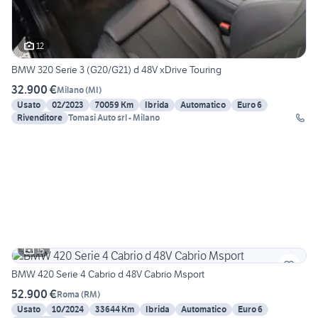
12
BMW 320 Serie 3 (G20/G21) d 48V xDrive Touring
32.900 €
Milano
(
MI
)
Usato
02/2023
70059 Km
Ibrida
Automatico
Euro 6
Rivenditore
Tomasi Auto srl - Milano
15
BMW 420 Serie 4 Cabrio d 48V Cabrio Msport
52.900 €
Roma
(
RM
)
Usato
10/2024
33644 Km
Ibrida
Automatico
Euro 6