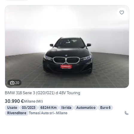
20
BMW 318 Serie 3 (G20/G21) d 48V Touring
30.990 €
Milano
(
MI
)
Usato
03/2023
68244 Km
Ibrida
Automatico
Euro 6
Rivenditore
Tomasi Auto srl - Milano