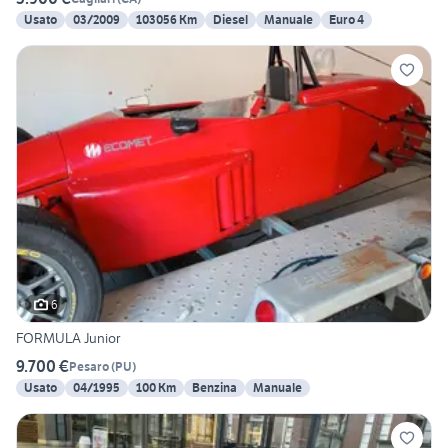
Usato
03/2009
103056 Km
Diesel
Manuale
Euro 4
6
FORMULA Junior
9.700 €
Pesaro
(
PU
)
Usato
04/1995
100 Km
Benzina
Manuale