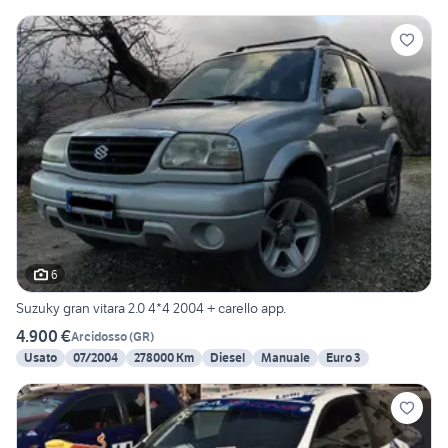
6
Suzuky gran vitara 2.0 4*4 2004 + carello app.
4.900 €
Arcidosso
(
GR
)
Usato
07/2004
278000 Km
Diesel
Manuale
Euro 3