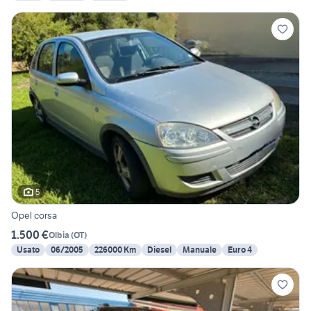
5
Opel corsa
1.500 €
Olbia
(
OT
)
Usato
06/2005
226000 Km
Diesel
Manuale
Euro 4