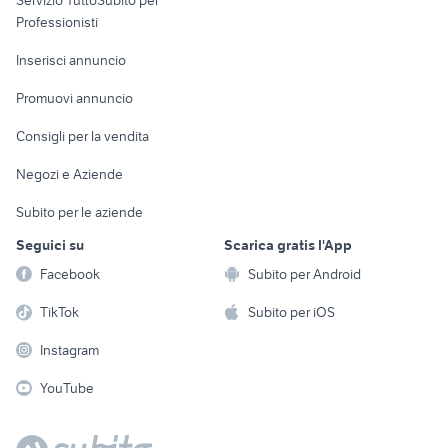
Servizio TuttoSubito per
persona
Informatica
Animali
Professionisti
Arredamento e
Console e
Accessori per
Casalinghi
Inserisci annuncio
Videogiochi
animali
Elettrodomestici
Promuovi annuncio
Audio/Video
Musica e Film
Giardino e Fai da te
Consigli per la vendita
Fotografia
Libri e Riviste
Abbigliamento e
Negozi e Aziende
Telefonia
Strumenti Musicali
Accessori
Subito per le aziende
Sports
Tutto per i bambini
Seguici su
Scarica gratis l'App
Biciclette
Facebook
Subito per Android
Collezionismo
TikTok
Subito per iOS
Instagram
YouTube