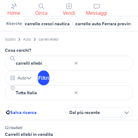
Home
Cerca
Vendi
Messaggi
carrello cresci nautica
carrello auto Ferrara provincia
Ricerche
Subito
Auto
carrelli ellebi
Cosa cerchi?
Filtri
Auto
Salva ricerca
Dal più recente
12 risultati
Carrelli ellebi in vendita