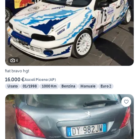
4
fiat bravo hgt
16.000 €
Ascoli Piceno
(
AP
)
Usato
01/1998
1000 Km
Benzina
Manuale
Euro 2