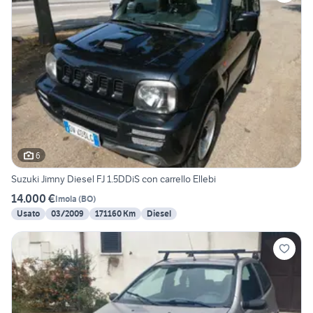
6
Suzuki Jimny Diesel FJ 1.5DDiS con carrello Ellebi
14.000 €
Imola
(
BO
)
Usato
03/2009
171160 Km
Diesel