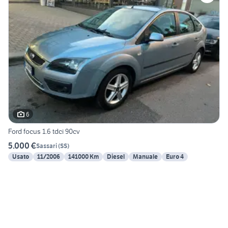
6
Ford focus 1.6 tdci 90cv
5.000 €
Sassari
(
SS
)
Usato
11/2006
141000 Km
Diesel
Manuale
Euro 4