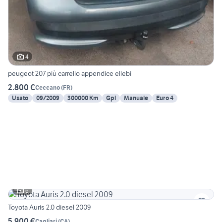
4
peugeot 207 più carrello appendice ellebi
2.800 €
Ceccano
(
FR
)
Usato
09/2009
300000 Km
Gpl
Manuale
Euro 4
6
Toyota Auris 2.0 diesel 2009
5.900 €
Cagliari
(
CA
)