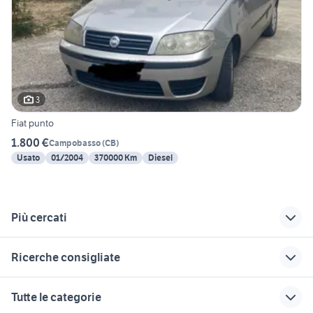
3
Fiat punto
1.800 €
Campobasso
(
CB
)
Usato
01/2004
370000 Km
Diesel
Più cercati
Correlati
Richerche simili
Suggerimenti
Ricerche consigliate
carrello portapacchi
carrelli ellebi
carrello in lazio
usato
accessori auto
concessionari auto usate
auto grandinate
lancia ypsilon 2007 auto
Tutte le categorie
lanciano
carrelli manuali
gancio traino ellebi
fiat 1100 anni 50