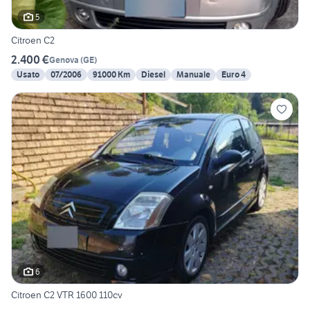
5
Citroen C2
2.400 €
Genova
(
GE
)
Usato
07/2006
91000 Km
Diesel
Manuale
Euro 4
6
Citroen C2 VTR 1600 110cv