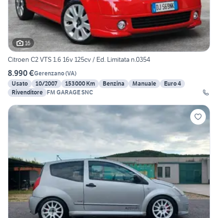
16
Citroen C2 VTS 1.6 16v 125cv / Ed. Limitata n.0354
8.990 €
Gerenzano
(
VA
)
Usato
10/2007
153000 Km
Benzina
Manuale
Euro 4
Rivenditore
FM GARAGE SNC