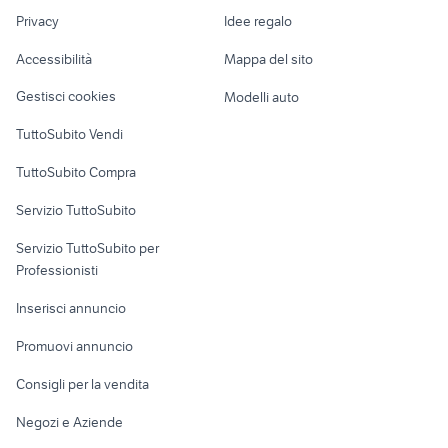
Nautica
lavoro
auto Capriati a Volturno
smart 451 diesel accessori auto
Privacy
Idee regalo
Garage e box
Caravan e Camper
Accessibilità
Mappa del sito
Loft, mansarde e
Veicoli commerciali
altro
Gestisci cookies
Modelli auto
Case vacanza
TuttoSubito Vendi
Uffici e Locali
TuttoSubito Compra
commerciali
Servizio TuttoSubito
elettronica
per la casa e la
sports e hobby
Servizio TuttoSubito per
persona
Informatica
Animali
Professionisti
Arredamento e
Console e
Accessori per
Casalinghi
Inserisci annuncio
Videogiochi
animali
Elettrodomestici
Promuovi annuncio
Audio/Video
Musica e Film
Giardino e Fai da te
Consigli per la vendita
Fotografia
Libri e Riviste
Abbigliamento e
Negozi e Aziende
Telefonia
Strumenti Musicali
Accessori