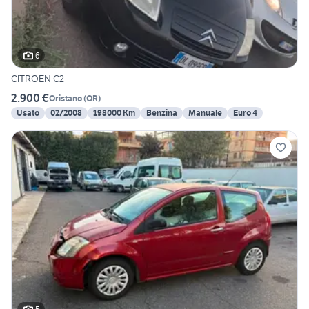
6
CITROEN C2
2.900 €
Oristano
(
OR
)
Usato
02/2008
198000 Km
Benzina
Manuale
Euro 4