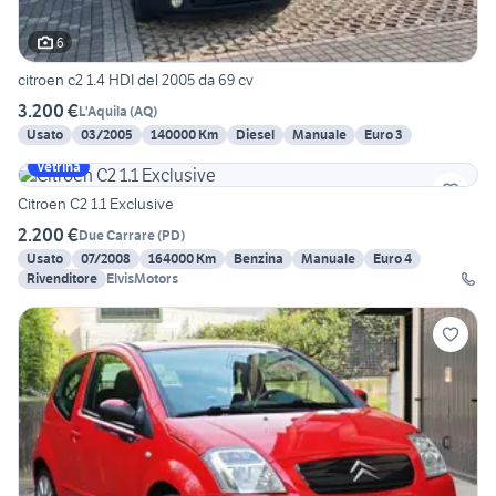
6
citroen c2 1.4 HDI del 2005 da 69 cv
3.200 €
L'Aquila
(
AQ
)
Usato
03/2005
140000 Km
Diesel
Manuale
Euro 3
Vetrina
Citroen C2 1.1 Exclusive
2.200 €
Due Carrare
(
PD
)
Usato
07/2008
164000 Km
Benzina
Manuale
Euro 4
Rivenditore
ElvisMotors