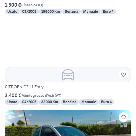
1.500 €
Pinerolo
(
TO
)
Usato
03/2008
156000 Km
Benzina
Manuale
Euro 4
CITROEN C2 1.1 Entry
3.400 €
Montegrosso d'Asti
(
AT
)
Usato
04/2006
88000 Km
Benzina
Manuale
Euro 4