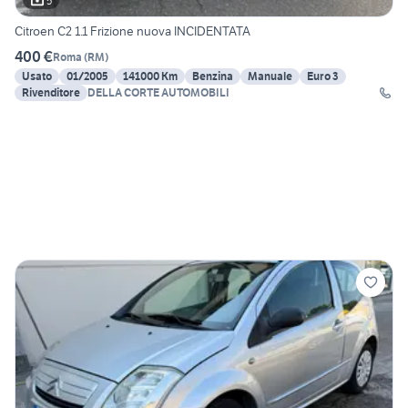
5
Citroen C2 1.1 Frizione nuova INCIDENTATA
400 €
Roma
(
RM
)
Usato
01/2005
141000 Km
Benzina
Manuale
Euro 3
Rivenditore
DELLA CORTE AUTOMOBILI