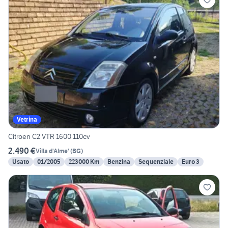
Vetrina
Citroen C2 VTR 1600 110cv
2.490 €
Villa d'Alme'
(
BG
)
Usato
01/2005
223000 Km
Benzina
Sequenziale
Euro 3