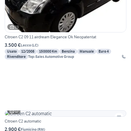
23
Citroen C2 09 1.1 airdream Elegance Ok Neopatentat
3.500 €
Lecco
(
LC
)
Usato
12/2008
150000 Km
Benzina
Manuale
Euro 4
Rivenditore
Top-Sales Automotive Group
12
Citroen C2 automatic
2.900 €
Fiumicino
(
RM
)