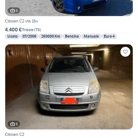
6
Citroen C2 vts 16v
4.400 €
Trieste
(
TS
)
Usato
07/2006
260000 Km
Benzina
Manuale
Euro 4
6
Citroen C2