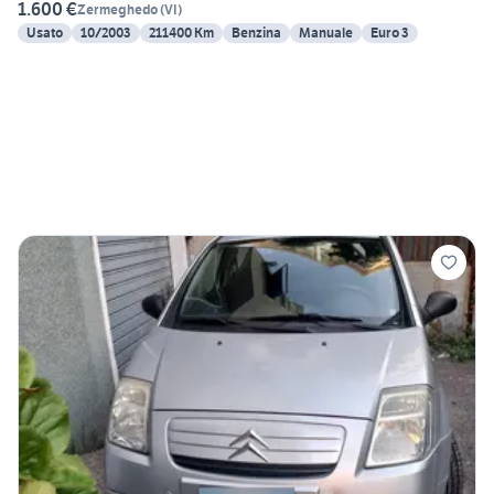
1.600 €
Zermeghedo
(
VI
)
Usato
10/2003
211400 Km
Benzina
Manuale
Euro 3