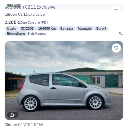
30
Citroen C2 1.1 Exclusive
2.200 €
Due Carrare
(
PD
)
Usato
07/2008
164000 Km
Benzina
Manuale
Euro 4
Rivenditore
ElvisMotors
6
Citroen C2 VTS 1.6 16V