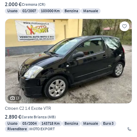
2.000 €
Cremona
(
CR
)
Usato
02/2007
103000 Km
Benzina
Manuale
13
Citroen C2 1.4 Excite VTR
2.890 €
Carate Brianza
(
MB
)
Usato
03/2004
143718 Km
Benzina
Manuale
Euro 3
Rivenditore
MOTO EXPORT