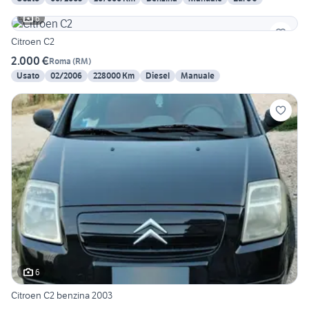
6
Citroen C2
2.000 €
Roma
(
RM
)
Usato
02/2006
228000 Km
Diesel
Manuale
6
Citroen C2 benzina 2003