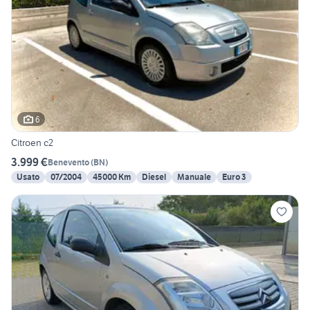
6
Citroen c2
3.999 €
Benevento
(
BN
)
Usato
07/2004
45000 Km
Diesel
Manuale
Euro 3