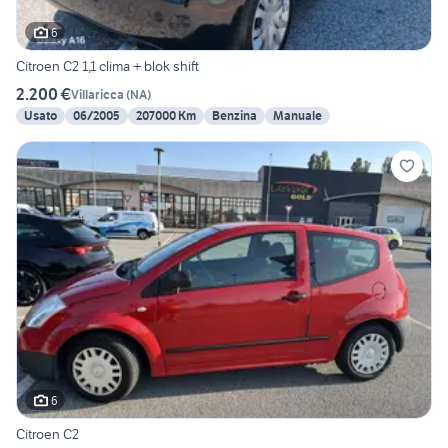
6
Citroen C2 1,1 clima + blok shift
2.200 €
Villaricca
(
NA
)
Usato
06/2005
207000 Km
Benzina
Manuale
6
Citroen C2