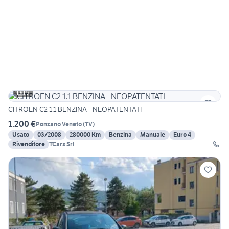
9
CITROEN C2 1.1 BENZINA - NEOPATENTATI
1.200 €
Ponzano Veneto
(
TV
)
Usato
03/2008
280000 Km
Benzina
Manuale
Euro 4
Rivenditore
TCars Srl