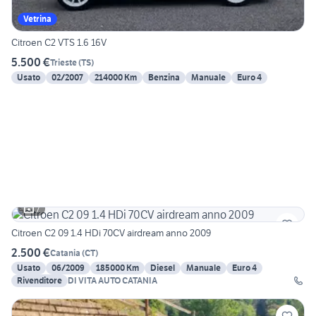
Vetrina
Citroen C2 VTS 1.6 16V
5.500 €
Trieste
(
TS
)
Usato
02/2007
214000 Km
Benzina
Manuale
Euro 4
7
Citroen C2 09 1.4 HDi 70CV airdream anno 2009
2.500 €
Catania
(
CT
)
Usato
06/2009
185000 Km
Diesel
Manuale
Euro 4
Rivenditore
DI VITA AUTO CATANIA