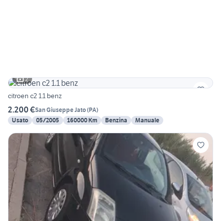
2
citroen c2 1.1 benz
2.200 €
San Giuseppe Jato
(
PA
)
Usato
05/2005
160000 Km
Benzina
Manuale