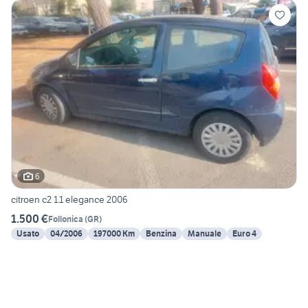
6
citroen c2 1.1 elegance 2006
1.500 €
Follonica
(
GR
)
Usato
04/2006
197000 Km
Benzina
Manuale
Euro 4