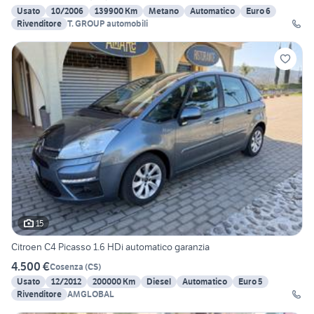
Usato
10/2006
139900 Km
Metano
Automatico
Euro 6
Rivenditore
T. GROUP automobili
15
Citroen C4 Picasso 1.6 HDi automatico garanzia
4.500 €
Cosenza
(
CS
)
Usato
12/2012
200000 Km
Diesel
Automatico
Euro 5
Rivenditore
AMGLOBAL