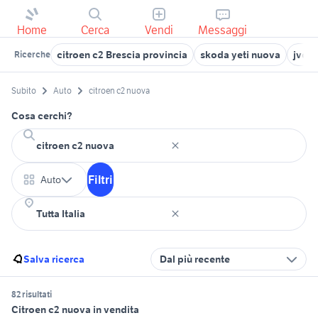
Home
Cerca
Vendi
Messaggi
citroen c2 Brescia provincia
skoda yeti nuova
jvc n
Ricerche
Subito
Auto
citroen c2 nuova
Cosa cerchi?
Filtri
Auto
Salva ricerca
Dal più recente
82 risultati
Citroen c2 nuova in vendita