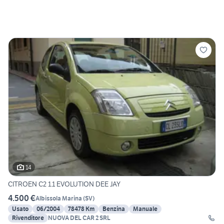
14
CITROEN C2 1.1 EVOLUTION DEE JAY
4.500 €
Albissola Marina
(
SV
)
Usato
06/2004
78478 Km
Benzina
Manuale
Rivenditore
NUOVA DEL CAR 2 SRL