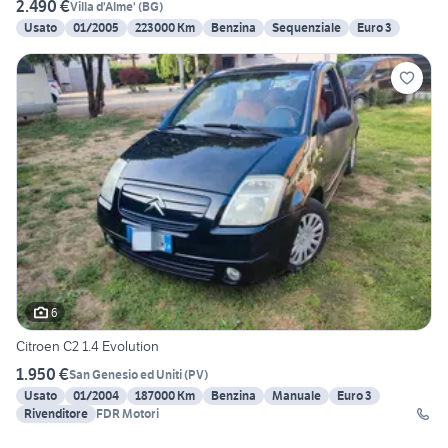
2.490 €
Villa d'Alme'
(
BG
)
Usato
01/2005
223000 Km
Benzina
Sequenziale
Euro 3
6
Citroen C2 1.4 Evolution
1.950 €
San Genesio ed Uniti
(
PV
)
Usato
01/2004
187000 Km
Benzina
Manuale
Euro 3
Rivenditore
FDR Motori