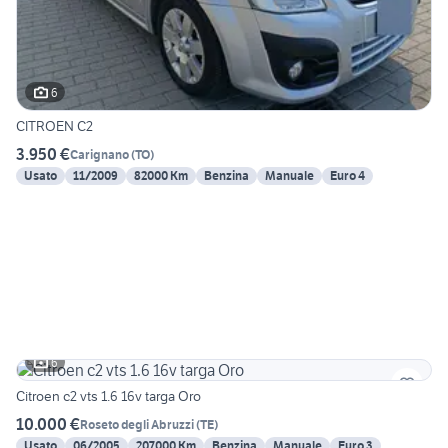
6
CITROEN C2
3.950 €
Carignano
(
TO
)
Usato
11/2009
82000 Km
Benzina
Manuale
Euro 4
6
Citroen c2 vts 1.6 16v targa Oro
10.000 €
Roseto degli Abruzzi
(
TE
)
Usato
06/2005
207000 Km
Benzina
Manuale
Euro 3