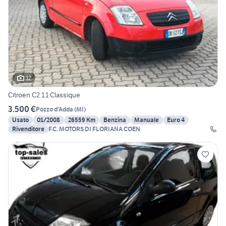
12
Citroen C2 1.1 Classique
3.500 €
Pozzo d'Adda
(
MI
)
Usato
01/2008
26559 Km
Benzina
Manuale
Euro 4
Rivenditore
F.C. MOTORS DI FLORIANA COEN