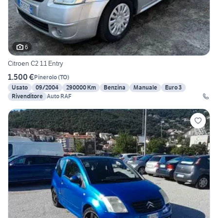
6
Citroen C2 1.1 Entry
1.500 €
Pinerolo
(
TO
)
Usato
09/2004
290000 Km
Benzina
Manuale
Euro 3
Rivenditore
Auto RAF