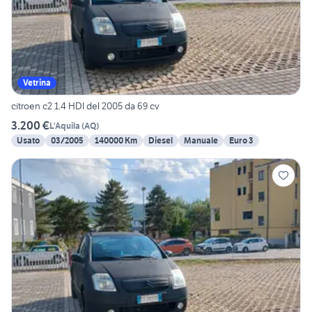
Vetrina
citroen c2 1.4 HDI del 2005 da 69 cv
3.200 €
L'Aquila
(
AQ
)
Usato
03/2005
140000 Km
Diesel
Manuale
Euro 3