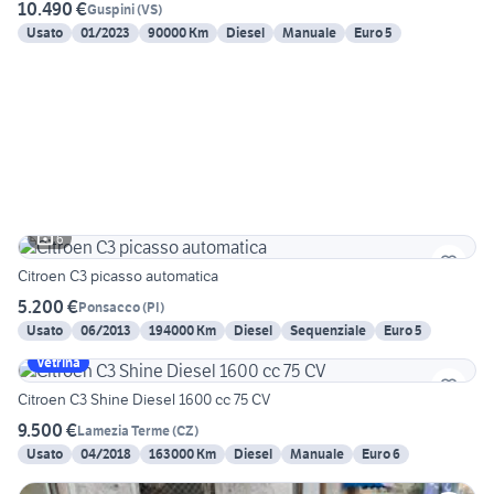
10.490 €
Guspini
(
VS
)
Usato
01/2023
90000 Km
Diesel
Manuale
Euro 5
6
Citroen C3 picasso automatica
5.200 €
Ponsacco
(
PI
)
Usato
06/2013
194000 Km
Diesel
Sequenziale
Euro 5
Vetrina
Citroen C3 Shine Diesel 1600 cc 75 CV
9.500 €
Lamezia Terme
(
CZ
)
Usato
04/2018
163000 Km
Diesel
Manuale
Euro 6