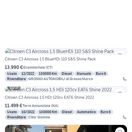
Citroen C3 Aircross 1.5 BlueHDi 110 S&S Shine Pack
13.990 €
Grammichele
(
CT
)
Usato
12/2022
130000 Km
Diesel
Manuale
Euro 6
Rivenditore
GROSSO AUTOMOBILI di Grosso Marco
18
Citroen C3 Aircross 1.5 HDi 120cv EAT6 Shine 2022
11.499 €
Torre Annunziata
(
NA
)
Usato
10/2022
130000 Km
Diesel
Automatico
Euro 6
Rivenditore
Citta' Gomme