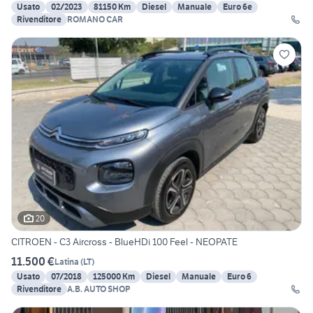
Usato
02/2023
81150 Km
Diesel
Manuale
Euro 6e
Rivenditore
ROMANO CAR
20
CITROEN - C3 Aircross - BlueHDi 100 Feel - NEOPATE
11.500 €
Latina
(
LT
)
Usato
07/2018
125000 Km
Diesel
Manuale
Euro 6
Rivenditore
A.B. AUTO SHOP