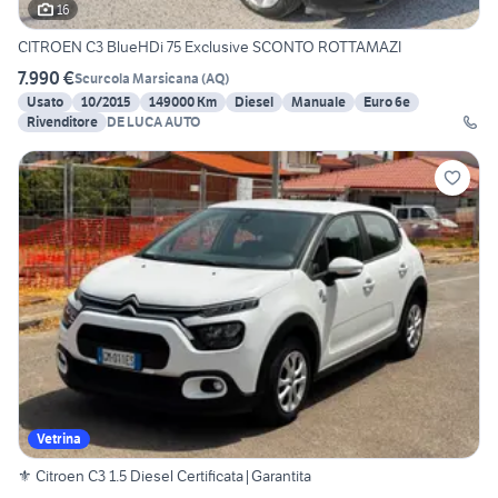
16
CITROEN C3 BlueHDi 75 Exclusive SCONTO ROTTAMAZI
7.990 €
Scurcola Marsicana
(
AQ
)
Usato
10/2015
149000 Km
Diesel
Manuale
Euro 6e
Rivenditore
DE LUCA AUTO
Vetrina
⚜️ Citroen C3 1.5 Diesel Certificata|Garantita