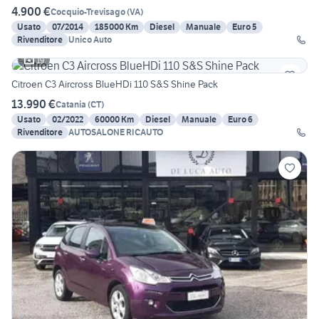
4.900 €
Cocquio-Trevisago
(
VA
)
Usato
07/2014
185000 Km
Diesel
Manuale
Euro 5
Rivenditore
Unico Auto
19
Citroen C3 Aircross BlueHDi 110 S&S Shine Pack
13.990 €
Catania
(
CT
)
Usato
02/2022
60000 Km
Diesel
Manuale
Euro 6
Rivenditore
AUTOSALONE RICAUTO