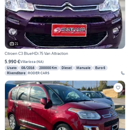
21
Citroen C3 BlueHDi 75 Van Attraction
5.990 €
Villaricca
(
NA
)
Usato
08/2016
200000 Km
Diesel
Manuale
Euro 6
Rivenditore
RODER CARS