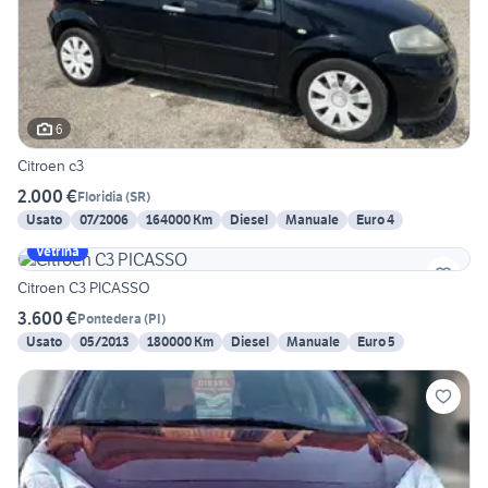
6
Citroen c3
2.000 €
Floridia
(
SR
)
Usato
07/2006
164000 Km
Diesel
Manuale
Euro 4
Vetrina
Citroen C3 PICASSO
3.600 €
Pontedera
(
PI
)
Usato
05/2013
180000 Km
Diesel
Manuale
Euro 5