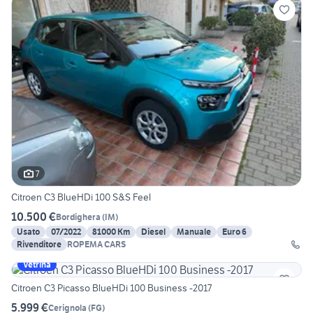
7
Citroen C3 BlueHDi 100 S&S Feel
10.500 €
Bordighera
(
IM
)
Usato
07/2022
81000 Km
Diesel
Manuale
Euro 6
Rivenditore
ROPEMA CARS
Vetrina
Citroen C3 Picasso BlueHDi 100 Business -2017
5.999 €
Cerignola
(
FG
)