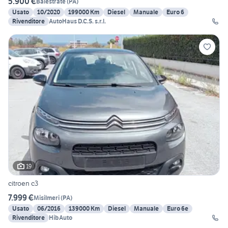
5.900 €
Balestrate
(
PA
)
Usato
10/2020
199000 Km
Diesel
Manuale
Euro 6
Rivenditore
AutoHaus D.C.S. s.r.l.
19
citroen c3
7.999 €
Misilmeri
(
PA
)
Usato
06/2016
139000 Km
Diesel
Manuale
Euro 6e
Rivenditore
HibAuto