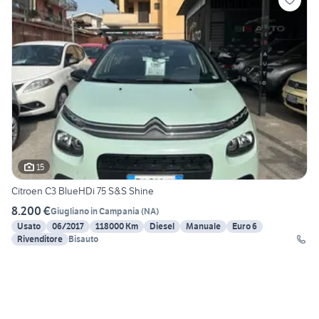
15
Citroen C3 BlueHDi 75 S&S Shine
8.200 €
Giugliano in Campania
(
NA
)
Usato
06/2017
118000 Km
Diesel
Manuale
Euro 6
Rivenditore
Bisauto