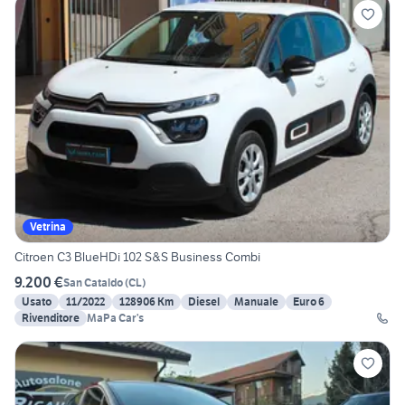
Vetrina
Citroen C3 BlueHDi 102 S&S Business Combi
9.200 €
San Cataldo
(
CL
)
Usato
11/2022
128906 Km
Diesel
Manuale
Euro 6
Rivenditore
MaPa Car’s