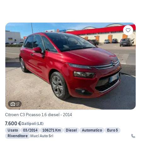
17
Citroen C3 Picasso 1.6 diesel - 2014
7.600 €
Gallipoli
(
LE
)
Usato
03/2014
106271 Km
Diesel
Automatico
Euro 5
Rivenditore
Muci Auto Srl