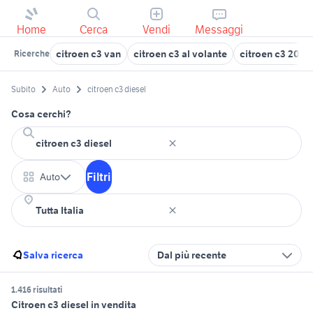
Home
Cerca
Vendi
Messaggi
citroen c3 van
citroen c3 al volante
citroen c3 2019
Ricerche
Subito
Auto
citroen c3 diesel
Cosa cerchi?
Filtri
Auto
Salva ricerca
Dal più recente
1.416 risultati
Citroen c3 diesel in vendita