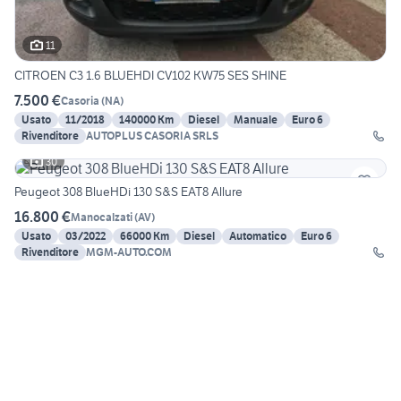
11
CITROEN C3 1.6 BLUEHDI CV102 KW75 SES SHINE
7.500 €
Casoria
(
NA
)
Usato
11/2018
140000 Km
Diesel
Manuale
Euro 6
Rivenditore
AUTOPLUS CASORIA SRLS
30
Peugeot 308 BlueHDi 130 S&S EAT8 Allure
16.800 €
Manocalzati
(
AV
)
Usato
03/2022
66000 Km
Diesel
Automatico
Euro 6
Rivenditore
MGM-AUTO.COM