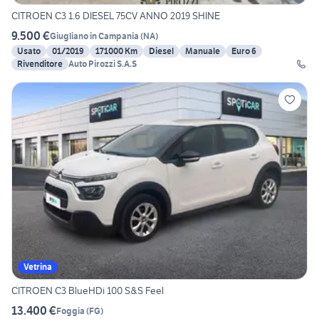
CITROEN C3 1.6 DIESEL 75CV ANNO 2019 SHINE
9.500 €
Giugliano in Campania
(
NA
)
Usato
01/2019
171000 Km
Diesel
Manuale
Euro 6
Rivenditore
Auto Pirozzi S.A.S
Vetrina
CITROEN C3 BlueHDi 100 S&S Feel
13.400 €
Foggia
(
FG
)