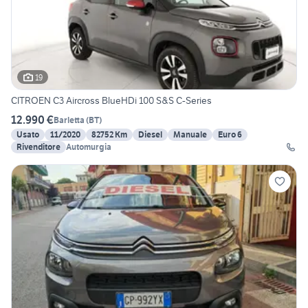
19
CITROEN C3 Aircross BlueHDi 100 S&S C-Series
12.990 €
Barletta
(
BT
)
Usato
11/2020
82752 Km
Diesel
Manuale
Euro 6
Rivenditore
Automurgia