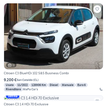
11
Citroen C3 BlueHDi 102 S&S Business Combi
9.200 €
San Cataldo
(
CL
)
Usato
11/2022
128906 Km
Diesel
Manuale
Euro 6
Rivenditore
MaPa Car’s
Vetrina
Citroen C3 1.4 HDi 70 Exclusive