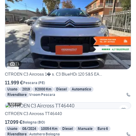
23
CITROEN C3 Aircross 1� s. C3 BlueHDi 120 S&S EA...
11.999 €
Pescara
(
PE
)
Usato
2019
92000 Km
Diesel
Automatico
Rivenditore
Vroom Pescara
10
CITROEN C3 Aircross TT46440
17.099 €
Bologna
(
BO
)
Usato
08/2024
10054 Km
Diesel
Manuale
Euro 6
Rivenditore
Autohero Bologna