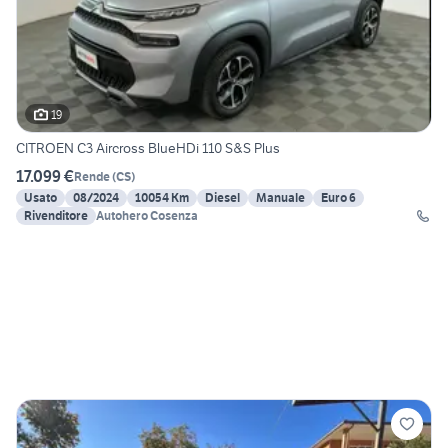
19
CITROEN C3 Aircross BlueHDi 110 S&S Plus
17.099 €
Rende
(
CS
)
Usato
08/2024
10054 Km
Diesel
Manuale
Euro 6
Rivenditore
Autohero Cosenza