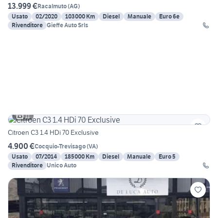
13.999 €
Racalmuto
(
AG
)
Usato
02/2020
103000 Km
Diesel
Manuale
Euro 6e
Rivenditore
Gieffe Auto Srls
11
Citroen C3 1.4 HDi 70 Exclusive
4.900 €
Cocquio-Trevisago
(
VA
)
Usato
07/2014
185000 Km
Diesel
Manuale
Euro 5
Rivenditore
Unico Auto