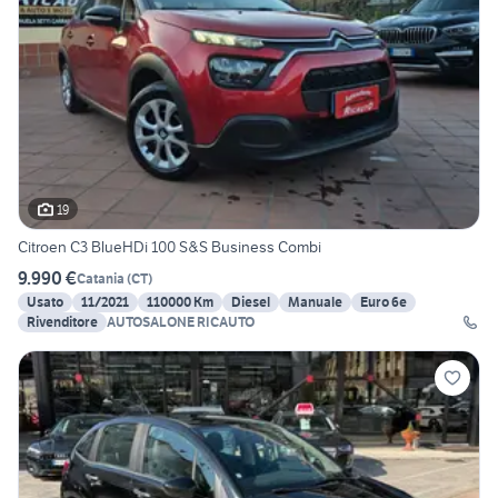
19
Citroen C3 BlueHDi 100 S&S Business Combi
9.990 €
Catania
(
CT
)
Usato
11/2021
110000 Km
Diesel
Manuale
Euro 6e
Rivenditore
AUTOSALONE RICAUTO