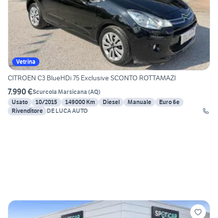
Vetrina
CITROEN C3 BlueHDi 75 Exclusive SCONTO ROTTAMAZI
7.990 €
Scurcola Marsicana
(
AQ
)
Usato
10/2015
149000 Km
Diesel
Manuale
Euro 6e
Rivenditore
DE LUCA AUTO