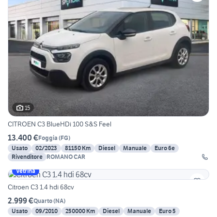
15
CITROEN C3 BlueHDi 100 S&S Feel
13.400 €
Foggia
(
FG
)
Usato
02/2023
81150 Km
Diesel
Manuale
Euro 6e
Rivenditore
ROMANO CAR
Vetrina
Citroen C3 1.4 hdi 68cv
2.999 €
Quarto
(
NA
)
Usato
09/2010
250000 Km
Diesel
Manuale
Euro 5