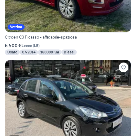
Vetrina
Citroen C3 Picasso - affidabile-spaziosa
6.500 €
Lecce
(
LE
)
Usato
07/2014
160000 Km
Diesel