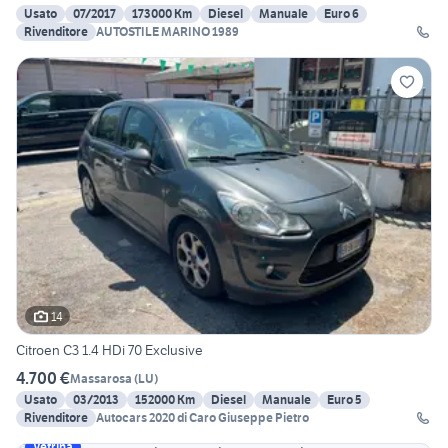
Usato
07/2017
173000 Km
Diesel
Manuale
Euro 6
Rivenditore
AUTOSTILE MARINO 1989
14
Citroen C3 1.4 HDi 70 Exclusive
4.700 €
Massarosa
(
LU
)
Usato
03/2013
152000 Km
Diesel
Manuale
Euro 5
Rivenditore
Autocars 2020 di Caro Giuseppe Pietro
Vetrina