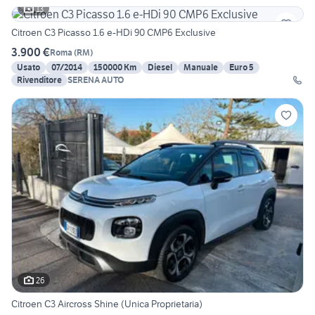
13
Citroen C3 Picasso 1.6 e-HDi 90 CMP6 Exclusive
3.900 €
Roma
(
RM
)
Usato
07/2014
150000 Km
Diesel
Manuale
Euro 5
Rivenditore
SERENA AUTO
26
Citroen C3 Aircross Shine (Unica Proprietaria)