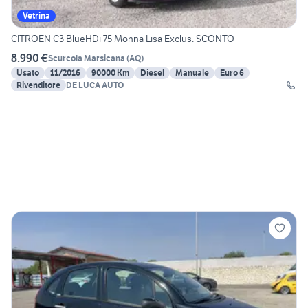
Vetrina
CITROEN C3 BlueHDi 75 Monna Lisa Exclus. SCONTO
8.990 €
Scurcola Marsicana
(
AQ
)
Usato
11/2016
90000 Km
Diesel
Manuale
Euro 6
Rivenditore
DE LUCA AUTO