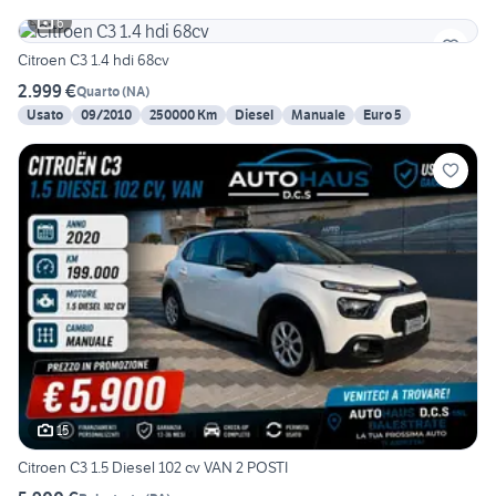
6
Citroen C3 1.4 hdi 68cv
2.999 €
Quarto
(
NA
)
Usato
09/2010
250000 Km
Diesel
Manuale
Euro 5
15
Citroen C3 1.5 Diesel 102 cv VAN 2 POSTI