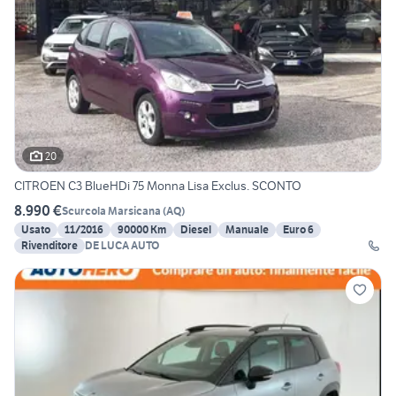
20
CITROEN C3 BlueHDi 75 Monna Lisa Exclus. SCONTO
8.990 €
Scurcola Marsicana
(
AQ
)
Usato
11/2016
90000 Km
Diesel
Manuale
Euro 6
Rivenditore
DE LUCA AUTO