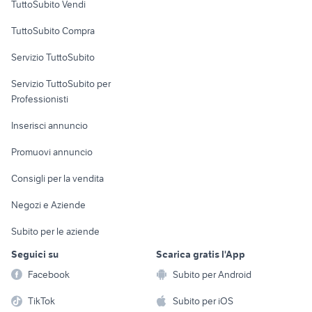
TuttoSubito Vendi
Uffici e Locali
TuttoSubito Compra
commerciali
Servizio TuttoSubito
elettronica
per la casa e la
sports e hobby
Servizio TuttoSubito per
persona
Informatica
Animali
Professionisti
Arredamento e
Console e
Accessori per
Casalinghi
Inserisci annuncio
Videogiochi
animali
Elettrodomestici
Promuovi annuncio
Audio/Video
Musica e Film
Giardino e Fai da te
Consigli per la vendita
Fotografia
Libri e Riviste
Abbigliamento e
Negozi e Aziende
Telefonia
Strumenti Musicali
Accessori
Subito per le aziende
Sports
Tutto per i bambini
Seguici su
Scarica gratis l'App
Biciclette
Facebook
Subito per Android
Collezionismo
TikTok
Subito per iOS