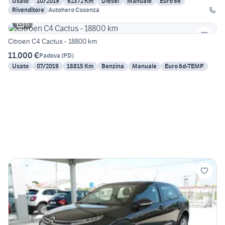
Usato
10/2019
62372 Km
Diesel
Manuale
Euro 6e
Rivenditore
Autohero Cosenza
6
Citroen C4 Cactus - 18800 km
11.000 €
Padova
(
PD
)
Usato
07/2019
18815 Km
Benzina
Manuale
Euro 6d-TEMP