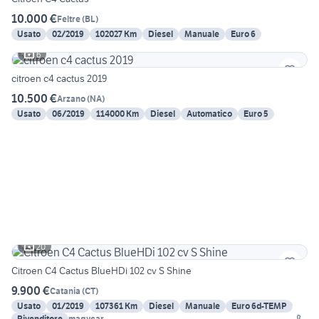
10.000 €
Feltre
(
BL
)
Usato
02/2019
102027 Km
Diesel
Manuale
Euro 6
6
citroen c4 cactus 2019
10.500 €
Arzano
(
NA
)
Usato
06/2019
114000 Km
Diesel
Automatico
Euro 5
20
Citroen C4 Cactus BlueHDi 102 cv S Shine
9.900 €
Catania
(
CT
)
Usato
01/2019
107361 Km
Diesel
Manuale
Euro 6d-TEMP
Rivenditore
magycar