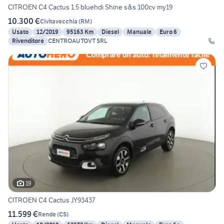
CITROEN C4 Cactus 1.5 bluehdi Shine s&s 100cv my19
10.300 €
Civitavecchia
(
RM
)
Usato
12/2019
95163 Km
Diesel
Manuale
Euro 6
Rivenditore
CENTROAUTOVT SRL
19
CITROEN C4 Cactus JY93437
11.599 €
Rende
(
CS
)