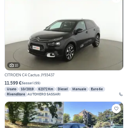
10
CITROEN C4 Cactus JY93437
11.599 €
Sassari
(
SS
)
Usato
10/2019
62372 Km
Diesel
Manuale
Euro 6e
Rivenditore
AUTOHERO SASSARI