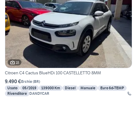
18
Citroen C4 Cactus BlueHDi 100 CASTELLETTO 8MM
9.490 €
Erchie
(
BR
)
Usato
05/2019
139000 Km
Diesel
Manuale
Euro 6d-TEMP
Rivenditore
DANDYCAR