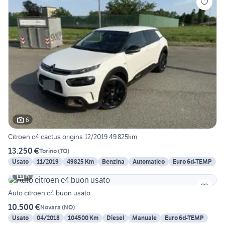
6
Citroen c4 cactus origins 12/2019 49.825km
13.250 €
Torino
(
TO
)
Usato
11/2019
49825 Km
Benzina
Automatico
Euro 6d-TEMP
6
Auto citroen c4 buon usato
10.500 €
Novara
(
NO
)
Usato
04/2018
104500 Km
Diesel
Manuale
Euro 6d-TEMP