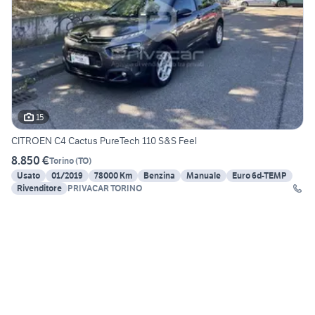
15
CITROEN C4 Cactus PureTech 110 S&S Feel
8.850 €
Torino
(
TO
)
Usato
01/2019
78000 Km
Benzina
Manuale
Euro 6d-TEMP
Rivenditore
PRIVACAR TORINO