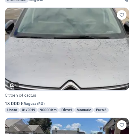
6
Citroen c4 cactus
13.000 €
Ragusa
(
RG
)
Usato
01/2019
90000 Km
Diesel
Manuale
Euro 6