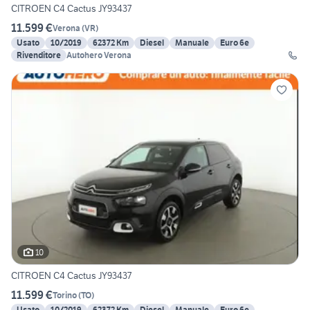
CITROEN C4 Cactus JY93437
11.599 €
Verona
(
VR
)
Usato
10/2019
62372 Km
Diesel
Manuale
Euro 6e
Rivenditore
Autohero Verona
10
CITROEN C4 Cactus JY93437
11.599 €
Torino
(
TO
)
Usato
10/2019
62372 Km
Diesel
Manuale
Euro 6e