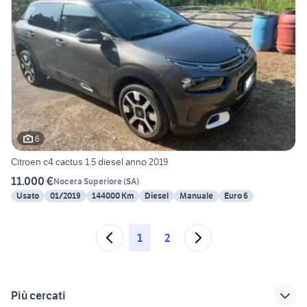
6
Citroen c4 cactus 1.5 diesel anno 2019
11.000 €
Nocera Superiore
(
SA
)
Usato
01/2019
144000 Km
Diesel
Manuale
Euro 6
1
2
Più cercati