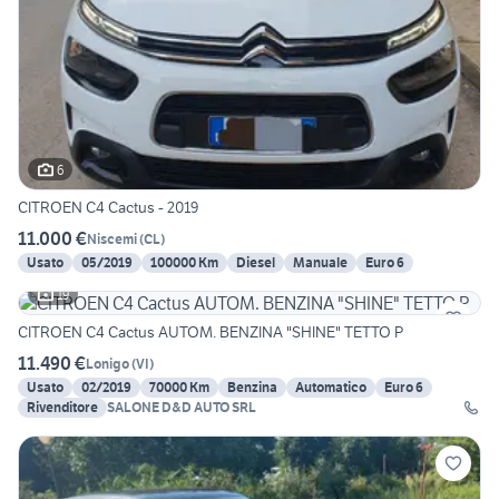
6
CITROEN C4 Cactus - 2019
11.000 €
Niscemi
(
CL
)
Usato
05/2019
100000 Km
Diesel
Manuale
Euro 6
19
CITROEN C4 Cactus AUTOM. BENZINA "SHINE" TETTO P
11.490 €
Lonigo
(
VI
)
Usato
02/2019
70000 Km
Benzina
Automatico
Euro 6
Rivenditore
SALONE D&D AUTO SRL