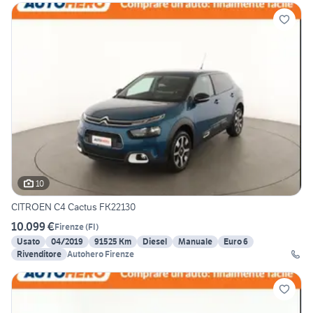
10
CITROEN C4 Cactus FK22130
10.099 €
Firenze
(
FI
)
Usato
04/2019
91525 Km
Diesel
Manuale
Euro 6
Rivenditore
Autohero Firenze