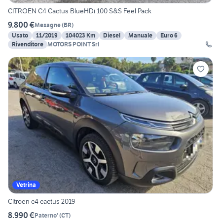
CITROEN C4 Cactus BlueHDi 100 S&S Feel Pack
9.800 €
Mesagne
(
BR
)
Usato
11/2019
104023 Km
Diesel
Manuale
Euro 6
Rivenditore
MOTORS POINT Srl
Vetrina
Citroen c4 cactus 2019
8.990 €
Paterno'
(
CT
)