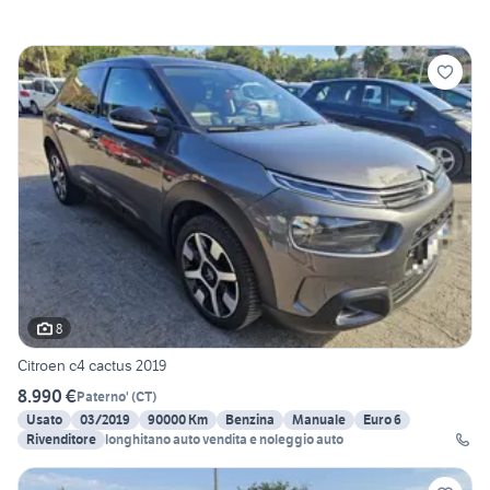
8
Citroen c4 cactus 2019
8.990 €
Paterno'
(
CT
)
Usato
03/2019
90000 Km
Benzina
Manuale
Euro 6
Rivenditore
longhitano auto vendita e noleggio auto