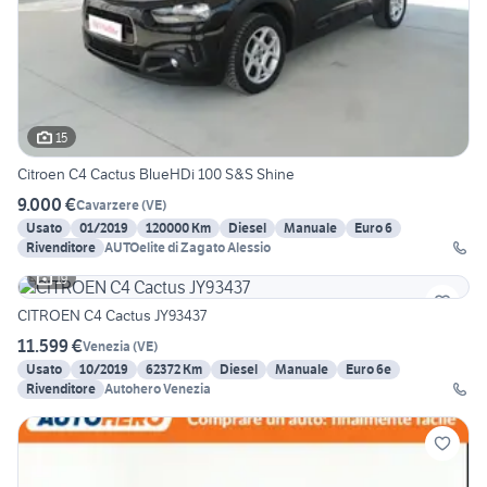
15
Citroen C4 Cactus BlueHDi 100 S&S Shine
9.000 €
Cavarzere
(
VE
)
Usato
01/2019
120000 Km
Diesel
Manuale
Euro 6
Rivenditore
AUTOelite di Zagato Alessio
19
CITROEN C4 Cactus JY93437
11.599 €
Venezia
(
VE
)
Usato
10/2019
62372 Km
Diesel
Manuale
Euro 6e
Rivenditore
Autohero Venezia