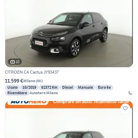
10
CITROEN C4 Cactus JY93437
11.599 €
Milano
(
MI
)
Usato
10/2019
62372 Km
Diesel
Manuale
Euro 6e
Rivenditore
Autohero Milano