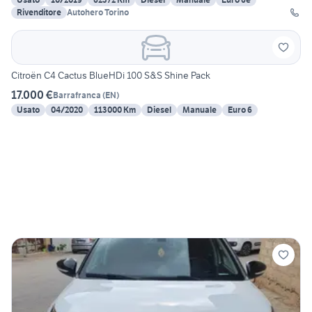
Rivenditore
Autohero Torino
Citroën C4 Cactus BlueHDi 100 S&S Shine Pack
17.000 €
Barrafranca
(
EN
)
Usato
04/2020
113000 Km
Diesel
Manuale
Euro 6