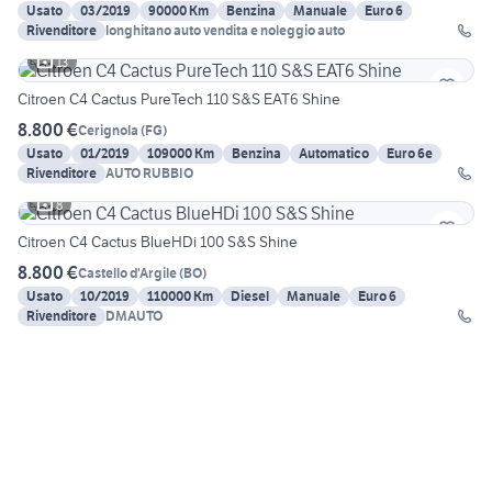
Usato
03/2019
90000 Km
Benzina
Manuale
Euro 6
Rivenditore
longhitano auto vendita e noleggio auto
13
Citroen C4 Cactus PureTech 110 S&S EAT6 Shine
8.800 €
Cerignola
(
FG
)
Usato
01/2019
109000 Km
Benzina
Automatico
Euro 6e
Rivenditore
AUTO RUBBIO
8
Citroen C4 Cactus BlueHDi 100 S&S Shine
8.800 €
Castello d'Argile
(
BO
)
Usato
10/2019
110000 Km
Diesel
Manuale
Euro 6
Rivenditore
DMAUTO