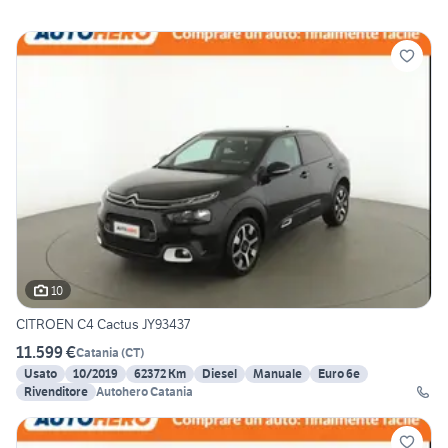
10
CITROEN C4 Cactus JY93437
11.599 €
Catania
(
CT
)
Usato
10/2019
62372 Km
Diesel
Manuale
Euro 6e
Rivenditore
Autohero Catania