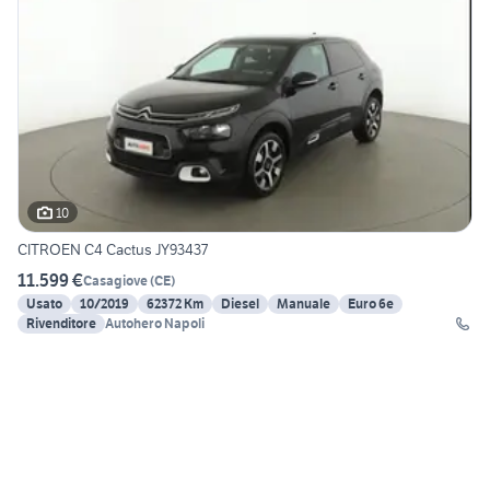
10
CITROEN C4 Cactus JY93437
11.599 €
Casagiove
(
CE
)
Usato
10/2019
62372 Km
Diesel
Manuale
Euro 6e
Rivenditore
Autohero Napoli