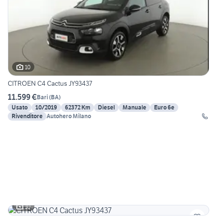
10
CITROEN C4 Cactus JY93437
11.599 €
Bari
(
BA
)
Usato
10/2019
62372 Km
Diesel
Manuale
Euro 6e
Rivenditore
Autohero Milano
10