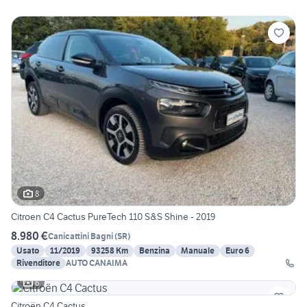
8
Citroen C4 Cactus PureTech 110 S&S Shine - 2019
8.980 €
Canicattini Bagni
(
SR
)
Usato
11/2019
93258 Km
Benzina
Manuale
Euro 6
Rivenditore
AUTO CANAIMA
6
Citroën C4 Cactus