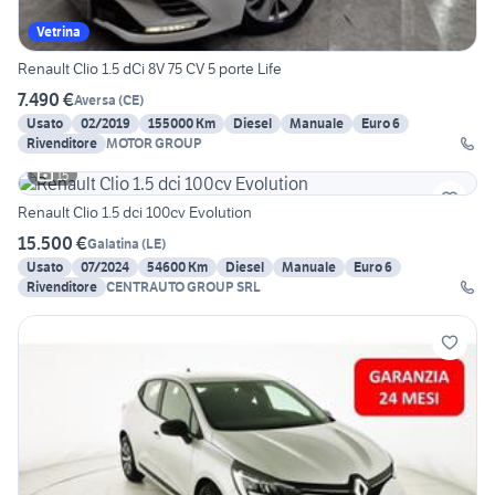
Vetrina
Renault Clio 1.5 dCi 8V 75 CV 5 porte Life
7.490 €
Aversa
(
CE
)
Usato
02/2019
155000 Km
Diesel
Manuale
Euro 6
Rivenditore
MOTOR GROUP
15
Renault Clio 1.5 dci 100cv Evolution
15.500 €
Galatina
(
LE
)
Usato
07/2024
54600 Km
Diesel
Manuale
Euro 6
Rivenditore
CENTRAUTO GROUP SRL