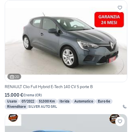
20
RENAULT Clio Full Hybrid E-Tech 140 CV 5 porte B
15.000 €
Crema
(
CR
)
Usato
07/2022
51300 Km
Ibrida
Automatico
Euro 6e
Rivenditore
SILVER AUTO SRL