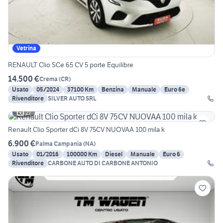
Vetrina
RENAULT Clio SCe 65 CV 5 porte Equilibre
14.500 €
Crema
(
CR
)
Usato
05/2024
37100 Km
Benzina
Manuale
Euro 6e
Rivenditore
SILVER AUTO SRL
27
Renault Clio Sporter dCi 8V 75CV NUOVAA 100 mila k
6.900 €
Palma Campania
(
NA
)
Usato
01/2016
100000 Km
Diesel
Manuale
Euro 6
Rivenditore
CARBONE AUTO DI CARBONE ANTONIO