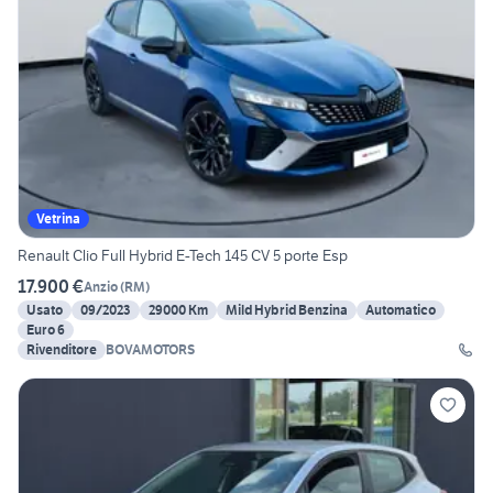
Vetrina
Renault Clio Full Hybrid E-Tech 145 CV 5 porte Esp
17.900 €
Anzio
(
RM
)
Usato
09/2023
29000 Km
Mild Hybrid Benzina
Automatico
Euro 6
Rivenditore
BOVAMOTORS