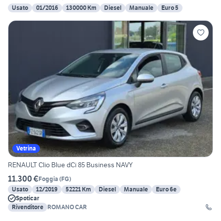
Usato
01/2016
130000 Km
Diesel
Manuale
Euro 5
Vetrina
RENAULT Clio Blue dCi 85 Business NAVY
11.300 €
Foggia
(
FG
)
Usato
12/2019
52221 Km
Diesel
Manuale
Euro 6e
Spoticar
Rivenditore
ROMANO CAR