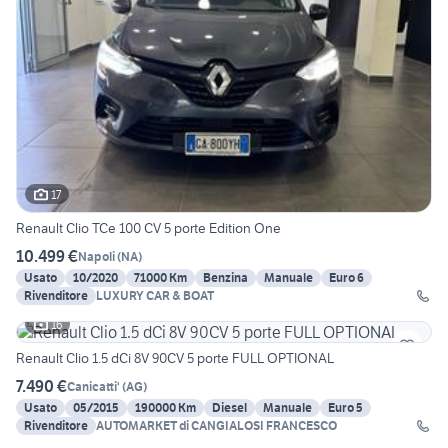
17
Renault Clio TCe 100 CV 5 porte Edition One
10.499 €
Napoli
(
NA
)
Usato
10/2020
71000 Km
Benzina
Manuale
Euro 6
Rivenditore
LUXURY CAR & BOAT
16
Renault Clio 1.5 dCi 8V 90CV 5 porte FULL OPTIONAL
7.490 €
Canicatti'
(
AG
)
Usato
05/2015
190000 Km
Diesel
Manuale
Euro 5
Rivenditore
AUTOMARKET di CANGIALOSI FRANCESCO