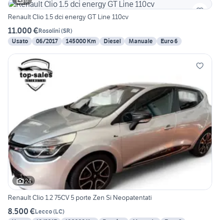
6
Renault Clio 1.5 dci energy GT Line 110cv
11.000 €
Rosolini
(
SR
)
Usato
06/2017
145000 Km
Diesel
Manuale
Euro 6
24
Renault Clio 1.2 75CV 5 porte Zen Si Neopatentati
8.500 €
Lecco
(
LC
)