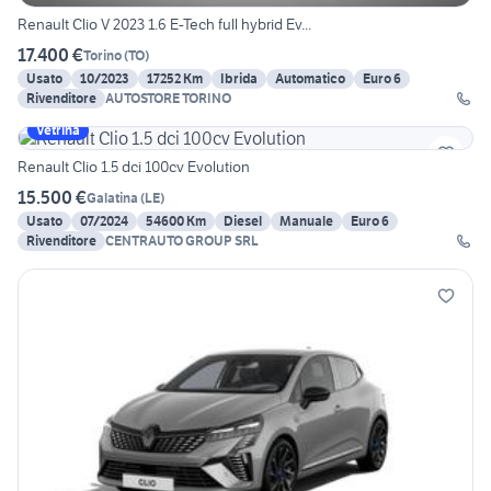
Renault Clio V 2023 1.6 E-Tech full hybrid Ev...
17.400 €
Torino
(
TO
)
Usato
10/2023
17252 Km
Ibrida
Automatico
Euro 6
Rivenditore
AUTOSTORE TORINO
Vetrina
Renault Clio 1.5 dci 100cv Evolution
15.500 €
Galatina
(
LE
)
Usato
07/2024
54600 Km
Diesel
Manuale
Euro 6
Rivenditore
CENTRAUTO GROUP SRL