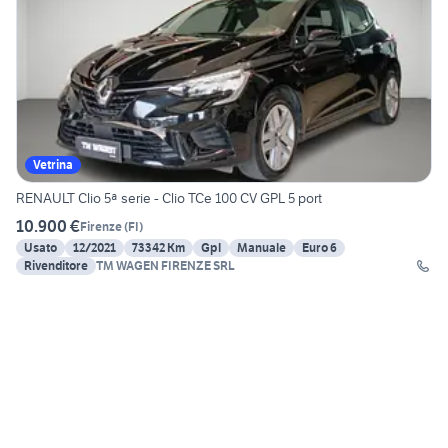
Vetrina
RENAULT Clio 5ª serie - Clio TCe 100 CV GPL 5 port
10.900 €
Firenze
(
FI
)
Usato
12/2021
73342 Km
Gpl
Manuale
Euro 6
Rivenditore
TM WAGEN FIRENZE SRL