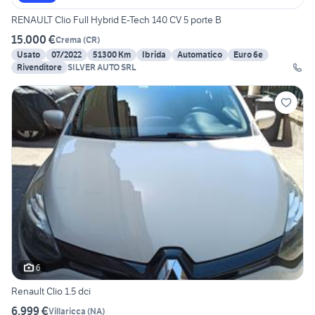
RENAULT Clio Full Hybrid E-Tech 140 CV 5 porte B
15.000 €
Crema
(
CR
)
Usato
07/2022
51300 Km
Ibrida
Automatico
Euro 6e
Rivenditore
SILVER AUTO SRL
6
Renault Clio 1.5 dci
6.999 €
Villaricca
(
NA
)