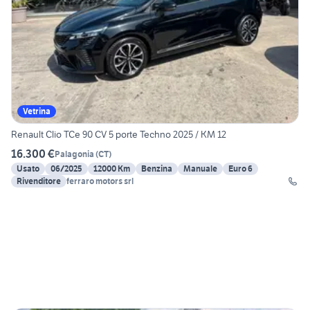
Vetrina
Renault Clio TCe 90 CV 5 porte Techno 2025 / KM 12
16.300 €
Palagonia
(
CT
)
Usato
06/2025
12000 Km
Benzina
Manuale
Euro 6
Rivenditore
ferraro motors srl