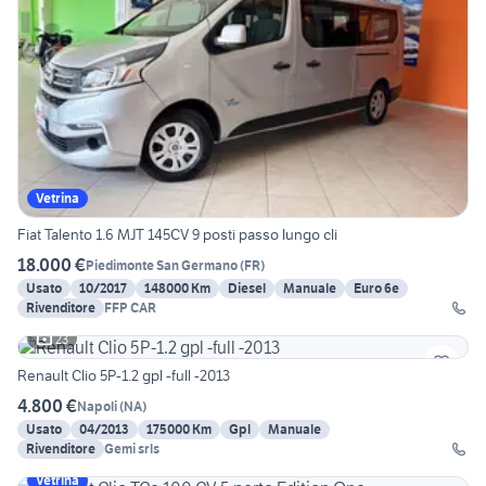
Vetrina
Fiat Talento 1.6 MJT 145CV 9 posti passo lungo cli
18.000 €
Piedimonte San Germano
(
FR
)
Usato
10/2017
148000 Km
Diesel
Manuale
Euro 6e
Rivenditore
FFP CAR
23
Renault Clio 5P-1.2 gpl -full -2013
4.800 €
Napoli
(
NA
)
Usato
04/2013
175000 Km
Gpl
Manuale
Rivenditore
Gemi srls
Vetrina