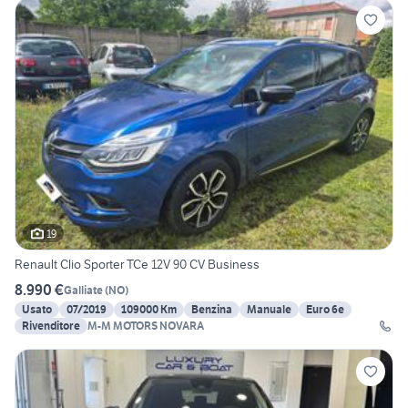
19
Renault Clio Sporter TCe 12V 90 CV Business
8.990 €
Galliate
(
NO
)
Usato
07/2019
109000 Km
Benzina
Manuale
Euro 6e
Rivenditore
M-M MOTORS NOVARA