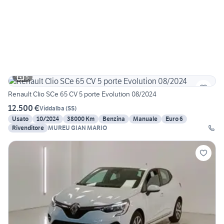
5
Renault Clio SCe 65 CV 5 porte Evolution 08/2024
12.500 €
Viddalba
(
SS
)
Usato
10/2024
38000 Km
Benzina
Manuale
Euro 6
Rivenditore
MUREU GIAN MARIO