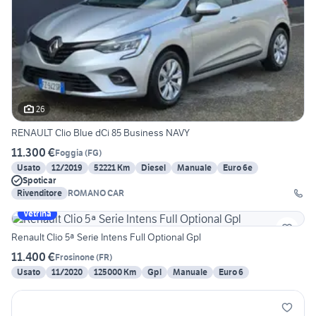
26
RENAULT Clio Blue dCi 85 Business NAVY
11.300 €
Foggia
(
FG
)
Usato
12/2019
52221 Km
Diesel
Manuale
Euro 6e
Spoticar
Rivenditore
ROMANO CAR
Vetrina
Renault Clio 5ª Serie Intens Full Optional Gpl
11.400 €
Frosinone
(
FR
)
Usato
11/2020
125000 Km
Gpl
Manuale
Euro 6