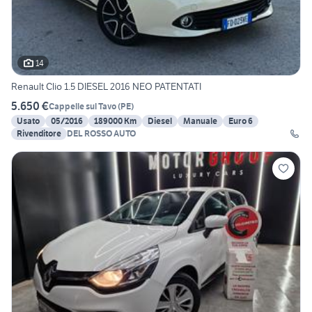
14
Renault Clio 1.5 DIESEL 2016 NEO PATENTATI
5.650 €
Cappelle sul Tavo
(
PE
)
Usato
05/2016
189000 Km
Diesel
Manuale
Euro 6
Rivenditore
DEL ROSSO AUTO