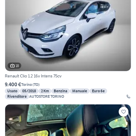
18
Renault Clio 1.2 16v Intens 75cv
9.400 €
Torino
(
TO
)
Usato
05/2018
2 Km
Benzina
Manuale
Euro 6e
Rivenditore
AUTOSTORE TORINO