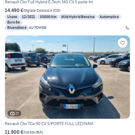
Renault Clio Full Hybrid E-Tech 140 CV 5 porte Int
14.490 €
Olgiate Comasco
(
CO
)
Usato
12/2021
30000 Km
Mild Hybrid Benzina
Automatico
Euro 6e
Rivenditore
AUTOWEB
27
Renault Clio TCe 90 CV 5/PORTE FULL LED/NAVI
11.900 €
Corato
(
BA
)