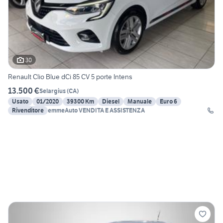
30
Renault Clio Blue dCi 85 CV 5 porte Intens
13.500 €
Selargius
(
CA
)
Usato
01/2020
39300 Km
Diesel
Manuale
Euro 6
Rivenditore
emmeAuto VENDITA E ASSISTENZA