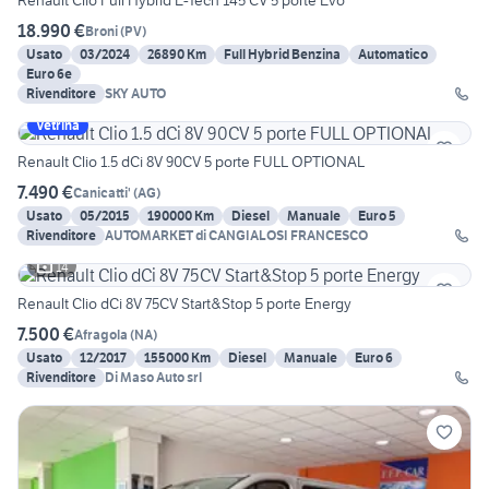
Renault Clio Full Hybrid E-Tech 145 CV 5 porte Evo
18.990 €
Broni
(
PV
)
Usato
03/2024
26890 Km
Full Hybrid Benzina
Automatico
Euro 6e
Rivenditore
SKY AUTO
Vetrina
Renault Clio 1.5 dCi 8V 90CV 5 porte FULL OPTIONAL
7.490 €
Canicatti'
(
AG
)
Usato
05/2015
190000 Km
Diesel
Manuale
Euro 5
Rivenditore
AUTOMARKET di CANGIALOSI FRANCESCO
14
Renault Clio dCi 8V 75CV Start&Stop 5 porte Energy
7.500 €
Afragola
(
NA
)
Usato
12/2017
155000 Km
Diesel
Manuale
Euro 6
Rivenditore
Di Maso Auto srl