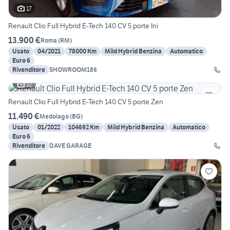
17
Renault Clio Full Hybrid E-Tech 140 CV 5 porte Ini
13.900 €
Roma
(
RM
)
Usato
04/2021
78000 Km
Mild Hybrid Benzina
Automatico
Euro 6
Rivenditore
SHOWROOM186
12
Renault Clio Full Hybrid E-Tech 140 CV 5 porte Zen
11.490 €
Medolago
(
BG
)
Usato
01/2022
104692 Km
Mild Hybrid Benzina
Automatico
Euro 6
Rivenditore
DAVE GARAGE