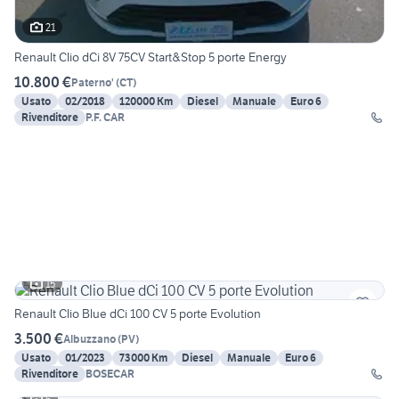
21
Renault Clio dCi 8V 75CV Start&Stop 5 porte Energy
10.800 €
Paterno'
(
CT
)
Usato
02/2018
120000 Km
Diesel
Manuale
Euro 6
Rivenditore
P.F. CAR
15
Renault Clio Blue dCi 100 CV 5 porte Evolution
3.500 €
Albuzzano
(
PV
)
Usato
01/2023
73000 Km
Diesel
Manuale
Euro 6
Rivenditore
BOSECAR