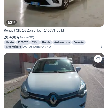
18
Renault Clio 1.6 Zen E-Tech 140CV Hybrid
20.400 €
Torino
(
TO
)
Usato
12/2020
2 Km
Ibrida
Automatico
Euro 6e
Rivenditore
AUTOSTORE TORINO