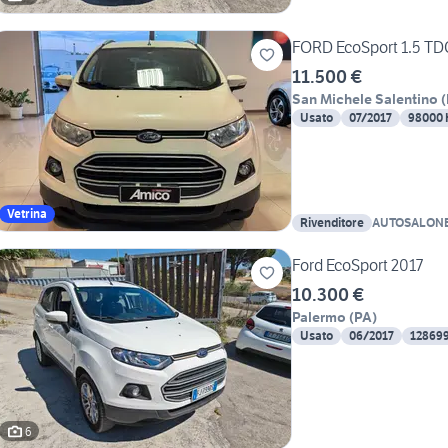
FORD EcoSport 1.5 TD
11.500 €
San Michele Salentino
(
Usato
07/2017
98000
Vetrina
Rivenditore
AUTOSALONE
Ford EcoSport 2017
10.300 €
Palermo
(
PA
)
Usato
06/2017
12869
6