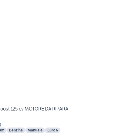
oBoost 125 cv MOTORE DA RIPARA
)
 Km
Benzina
Manuale
Euro 6