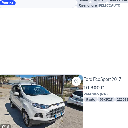
Usato
07/2017
168000 Km
Vetrina
Rivenditore
FELICE AUTO
Ford EcoSport 2017
10.300 €
Palermo
(
PA
)
Usato
06/2017
12869
6