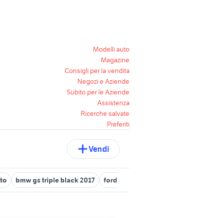
Modelli auto
Magazine
Consigli per la vendita
Negozi e Aziende
Subito per le Aziende
Assistenza
Ricerche salvate
Preferiti
Vendi
to
bmw gs triple black 2017
ford c max titanium 2017
kia pica