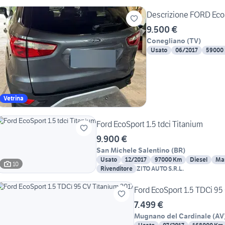
Descrizione FORD EcoS
9.500 €
Conegliano
(
TV
)
Usato
06/2017
59000
Vetrina
Ford EcoSport 1.5 tdci Titanium
9.900 €
San Michele Salentino
(
BR
)
Usato
12/2017
97000 Km
Diesel
Ma
10
Rivenditore
ZITO AUTO S.R.L.
Ford EcoSport 1.5 TDCi 95
7.499 €
Mugnano del Cardinale
(
AV