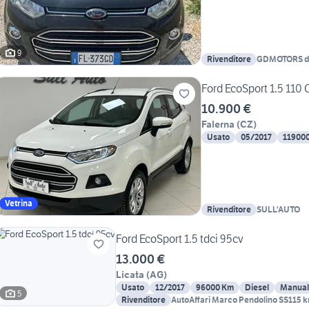
9
Rivenditore
GDMOTORS di
GIOVANNI
Ford EcoSport 1.5 110 
10.900 €
Falerna
(
CZ
)
Usato
05/2017
11900
Vetrina
Rivenditore
SULL'AUTO
Ford EcoSport 1.5 tdci 95cv
13.000 €
Licata
(
AG
)
Usato
12/2017
96000 Km
Diesel
Manual
5
Rivenditore
AutoAffari Marco Pendolino SS115 k