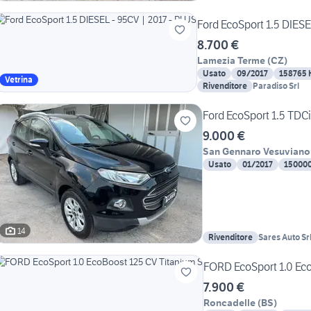
Ford EcoSport 1.5 DIESE
8.700 €
Lamezia Terme
(
CZ
)
Usato
09/2017
158765
Vetrina
Rivenditore
Paradiso Srl
Ford EcoSport 1.5 TDC
9.000 €
San Gennaro Vesuviano
Usato
01/2017
15000
14
Rivenditore
Sares Auto Sr
FORD EcoSport 1.0 Eco
7.900 €
Roncadelle
(
BS
)