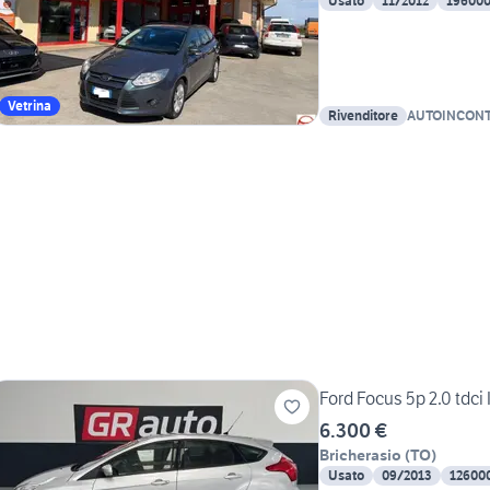
Usato
11/2012
19600
Vetrina
Rivenditore
AUTOINCONTRO
Loris & C.
Ford Focus 5p 2.0 tdci 
6.300 €
Bricherasio
(
TO
)
Usato
09/2013
12600