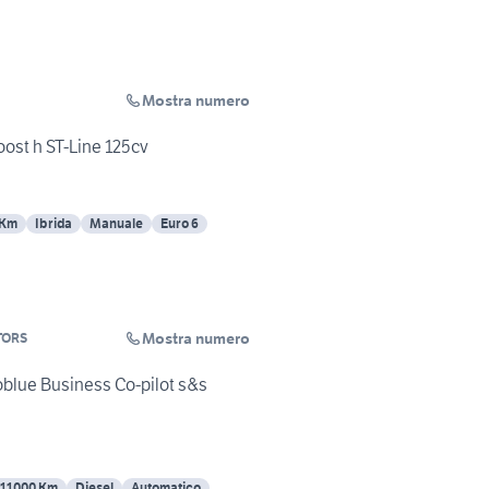
Mostra numero
ost h ST-Line 125cv
 Km
Ibrida
Manuale
Euro 6
Mostra numero
TORS
oblue Business Co-pilot s&s
111000 Km
Diesel
Automatico