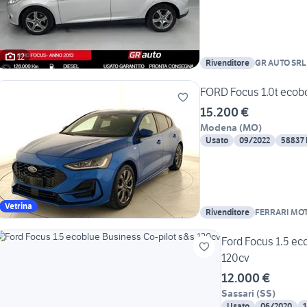
12
Rivenditore
GR AUTO SRL
FORD Focus 1.0t ecobo
15.200 €
Modena
(
MO
)
Usato
09/2022
58837
Vetrina
Rivenditore
FERRARI MO
Ford Focus 1.5 ec
120cv
12.000 €
Sassari
(
SS
)
Usato
06/2020