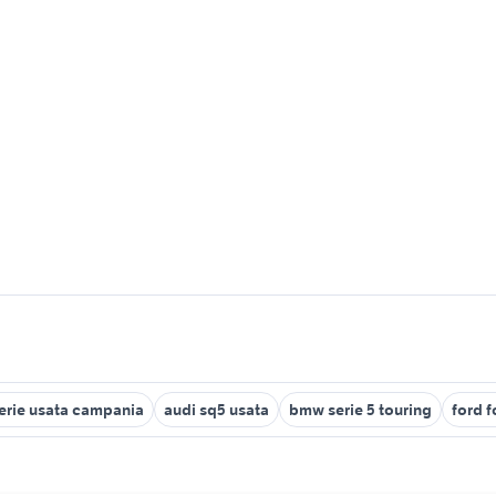
serie usata campania
audi sq5 usata
bmw serie 5 touring
ford 