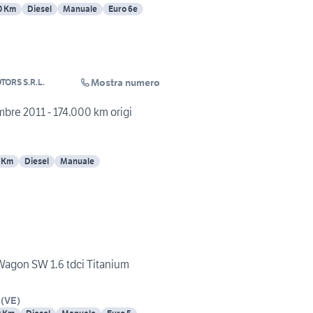
0 Km
Diesel
Manuale
Euro 6e
Mostra numero
TORS S.R.L.
bre 2011 - 174.000 km origi
 Km
Diesel
Manuale
Wagon SW 1.6 tdci Titanium
(
VE
)