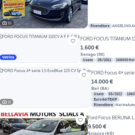
30
Rivenditore
ANGELINO A
FORD FOCUS TITANIUM 110
1.600 €
Senago
(
MI
)
Vetrina
Usato
05/2011
168900 Km
FORD Focus 4ª serie 
14.000 €
Bari
(
BA
)
Usato
03/2022
106
Euro 6d-TEMP
19
Rivenditore
MarinoAuto
Ford Focus BERLINA 1.
9.500 €
Sciacca
(
AG
)