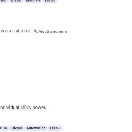
0 Km
Diesel
Manuale
Euro 5
Mostra numero
 S.A.S. di Sanavia
Individual 115cv power...
0 Km
Diesel
Automatico
Euro 5