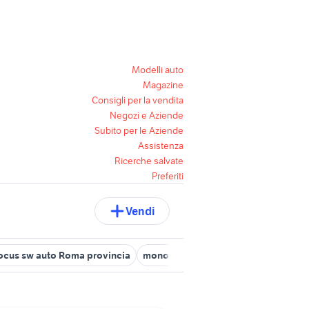
Modelli auto
Magazine
Consigli per la vendita
Negozi e Aziende
Subito per le Aziende
Assistenza
Ricerche salvate
Preferiti
Vendi
focus sw auto Roma provincia
monovolume ford
audi a5 2011