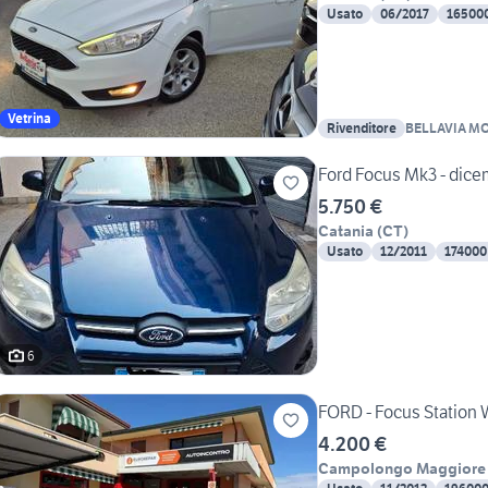
Usato
06/2017
16500
Vetrina
Rivenditore
BELLAVIA MO
Ford Focus Mk3 - dicem
5.750 €
Catania
(
CT
)
Usato
12/2011
174000
6
FORD - Focus Station 
4.200 €
Campolongo Maggiore