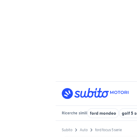
ford mondeo
golf 5 
Ricerche
simili
Subito
Auto
ford focus 5 serie