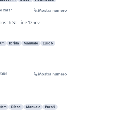
Mostra numero
 Cars ®
ost h ST-Line 125cv
 Km
Ibrida
Manuale
Euro 6
Mostra numero
TORS
0 Km
Diesel
Manuale
Euro 5