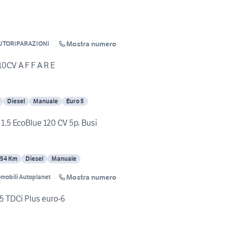
Mostra numero
UTORIPARAZIONI
CV A F F A R E
Diesel
Manuale
Euro 5
1.5 EcoBlue 120 CV 5p. Busi
354 Km
Diesel
Manuale
Mostra numero
mobili Autoplanet
5 TDCi Plus euro-6