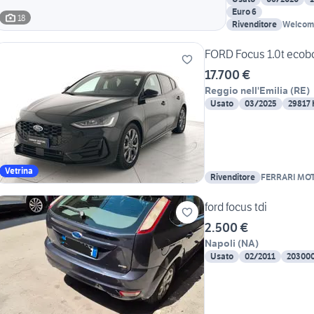
Euro 6
18
Rivenditore
Welcome
FORD Focus 1.0t ecobo
17.700 €
Reggio nell'Emilia
(
RE
)
Usato
03/2025
29817
Vetrina
Rivenditore
FERRARI MO
ford focus tdi
2.500 €
Napoli
(
NA
)
Usato
02/2011
20300