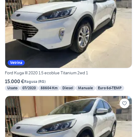
Vetrina
Ford Kuga III 2020 1.5 ecoblue Titanium 2wd 1
15.000 €
Ragusa
(
RG
)
Usato
07/2020
88604 Km
Diesel
Manuale
Euro 6d-TEMP