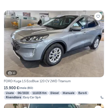
10
FORD Kuga 1.5 EcoBlue 120 CV 2WD Titanium
15.900 €
Imola
(
BO
)
Usato
06/2020
111025 Km
Diesel
Manuale
Euro 6
Rivenditore
Easy Car SpA