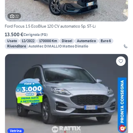
22
Ford Focus 1.5 EcoBlue 120 CV automatico 5p. ST-Li
13.500 €
Cerignola
(
FG
)
Usato
12/2022
170000 Km
Diesel
Automatico
Euro 6
Rivenditore
AutoMec DIMALLIO Matteo Dimallio
Vetrina