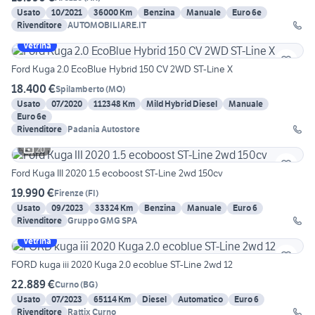
Usato
10/2021
36000 Km
Benzina
Manuale
Euro 6e
Rivenditore
AUTOMOBILIARE.IT
Vetrina
Ford Kuga 2.0 EcoBlue Hybrid 150 CV 2WD ST-Line X
18.400 €
Spilamberto
(
MO
)
Usato
07/2020
112348 Km
Mild Hybrid Diesel
Manuale
Euro 6e
Rivenditore
Padania Autostore
20
Ford Kuga III 2020 1.5 ecoboost ST-Line 2wd 150cv
19.990 €
Firenze
(
FI
)
Usato
09/2023
33324 Km
Benzina
Manuale
Euro 6
Rivenditore
Gruppo GMG SPA
Vetrina
FORD kuga iii 2020 Kuga 2.0 ecoblue ST-Line 2wd 12
22.889 €
Curno
(
BG
)
Usato
07/2023
65114 Km
Diesel
Automatico
Euro 6
Rivenditore
Rattix Curno