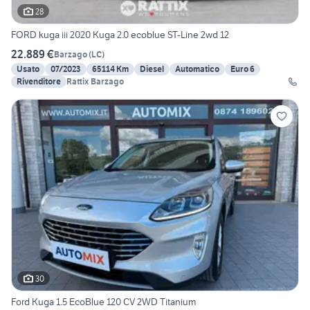
28
FORD kuga iii 2020 Kuga 2.0 ecoblue ST-Line 2wd 12
22.889 €
Barzago
(
LC
)
Usato
07/2023
65114 Km
Diesel
Automatico
Euro 6
Rivenditore
Rattix Barzago
30
Ford Kuga 1.5 EcoBlue 120 CV 2WD Titanium