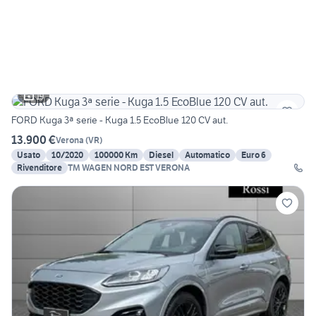
19
FORD Kuga 3ª serie - Kuga 1.5 EcoBlue 120 CV aut.
13.900 €
Verona
(
VR
)
Usato
10/2020
100000 Km
Diesel
Automatico
Euro 6
Rivenditore
TM WAGEN NORD EST VERONA