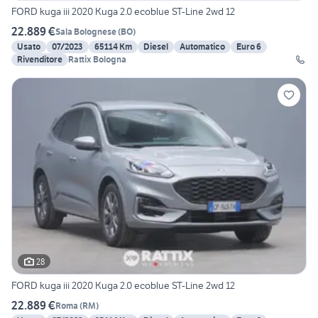
FORD kuga iii 2020 Kuga 2.0 ecoblue ST-Line 2wd 12
22.889 €
Sala Bolognese
(
BO
)
Usato
07/2023
65114 Km
Diesel
Automatico
Euro 6
Rivenditore
Rattix Bologna
28
FORD kuga iii 2020 Kuga 2.0 ecoblue ST-Line 2wd 12
22.889 €
Roma
(
RM
)