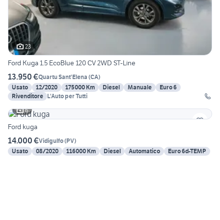
23
Ford Kuga 1.5 EcoBlue 120 CV 2WD ST-Line
13.950 €
Quartu Sant'Elena
(
CA
)
Usato
12/2020
175000 Km
Diesel
Manuale
Euro 6
Rivenditore
L'Auto per Tutti
6
Ford kuga
14.000 €
Vidigulfo
(
PV
)
Usato
08/2020
116000 Km
Diesel
Automatico
Euro 6d-TEMP