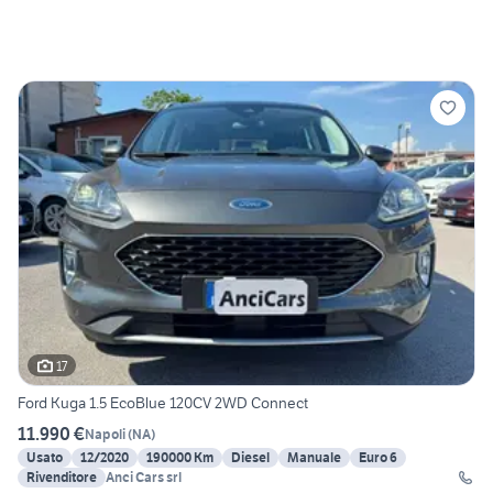
17
Ford Kuga 1.5 EcoBlue 120CV 2WD Connect
11.990 €
Napoli
(
NA
)
Usato
12/2020
190000 Km
Diesel
Manuale
Euro 6
Rivenditore
Anci Cars srl