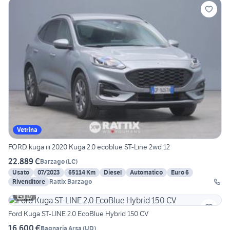
Vetrina
FORD kuga iii 2020 Kuga 2.0 ecoblue ST-Line 2wd 12
22.889 €
Barzago
(
LC
)
Usato
07/2023
65114 Km
Diesel
Automatico
Euro 6
Rivenditore
Rattix Barzago
15
Ford Kuga ST-LINE 2.0 EcoBlue Hybrid 150 CV
16.600 €
Bagnaria Arsa
(
UD
)