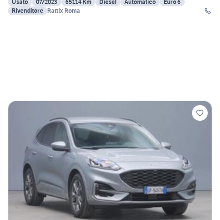
Usato
07/2023
65114 Km
Diesel
Automatico
Euro 6
Rivenditore
Rattix Roma