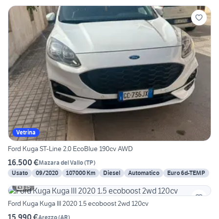
Vetrina
Ford Kuga ST-Line 2.0 EcoBlue 190cv AWD
16.500 €
Mazara del Vallo
(
TP
)
Usato
09/2020
107000 Km
Diesel
Automatico
Euro 6d-TEMP
15
Ford Kuga Kuga III 2020 1.5 ecoboost 2wd 120cv
15.990 €
Arezzo
(
AR
)