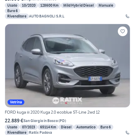
Usato
10/2020
128600 Km
Mild Hybrid Diesel
Manuale
Euro 6
Rivenditore
AUTO BAGNOLI S.R.L
Vetrina
FORD kuga iii 2020 Kuga 2.0 ecoblue ST-Line 2wd 12
22.889 €
San Giorgio in Bosco
(
PD
)
Usato
07/2023
65114 Km
Diesel
Automatico
Euro 6
Rivenditore
Rattix Padova