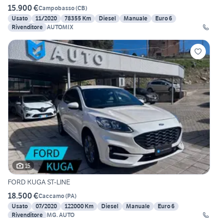
15.900 €
Campobasso
(
CB
)
Usato
11/2020
78355 Km
Diesel
Manuale
Euro 6
Rivenditore
AUTOMIX
15
FORD KUGA ST-LINE
18.500 €
Caccamo
(
PA
)
Usato
07/2020
122000 Km
Diesel
Manuale
Euro 6
Rivenditore
MG. AUTO