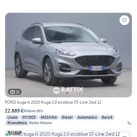
28
FORD kuga iii 2020 Kuga 2.0 ecoblue ST-Line 2wd 12
22.889 €
Milano
(
MI
)
Usato
07/2023
65114 Km
Diesel
Automatico
Euro 6
Rivenditore
Rattix Milano
28