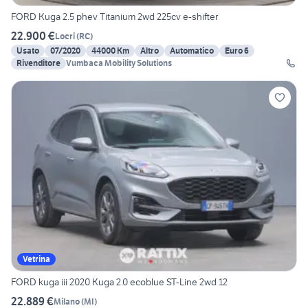
FORD Kuga 2.5 phev Titanium 2wd 225cv e-shifter
22.900 €
Locri
(
RC
)
Usato
07/2020
44000 Km
Altro
Automatico
Euro 6
Rivenditore
Vumbaca Mobility Solutions
Vetrina
FORD kuga iii 2020 Kuga 2.0 ecoblue ST-Line 2wd 12
22.889 €
Milano
(
MI
)