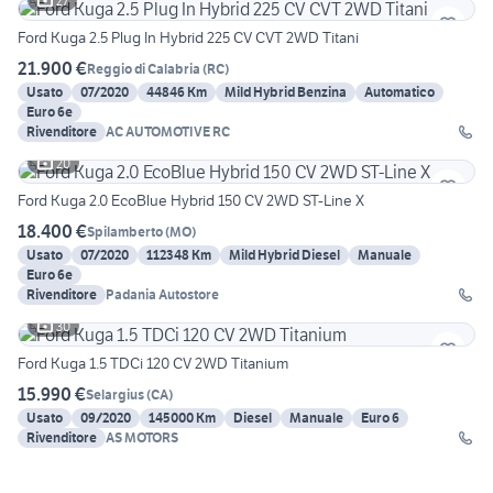
27
Ford Kuga 2.5 Plug In Hybrid 225 CV CVT 2WD Titani
21.900 €
Reggio di Calabria
(
RC
)
Usato
07/2020
44846 Km
Mild Hybrid Benzina
Automatico
Euro 6e
Rivenditore
AC AUTOMOTIVE RC
20
Ford Kuga 2.0 EcoBlue Hybrid 150 CV 2WD ST-Line X
18.400 €
Spilamberto
(
MO
)
Usato
07/2020
112348 Km
Mild Hybrid Diesel
Manuale
Euro 6e
Rivenditore
Padania Autostore
30
Ford Kuga 1.5 TDCi 120 CV 2WD Titanium
15.990 €
Selargius
(
CA
)
Usato
09/2020
145000 Km
Diesel
Manuale
Euro 6
Rivenditore
AS MOTORS