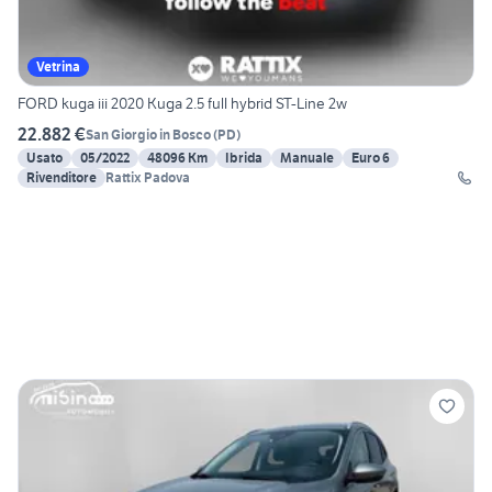
Vetrina
FORD kuga iii 2020 Kuga 2.5 full hybrid ST-Line 2w
22.882 €
San Giorgio in Bosco
(
PD
)
Usato
05/2022
48096 Km
Ibrida
Manuale
Euro 6
Rivenditore
Rattix Padova