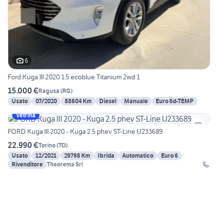
6
Ford Kuga III 2020 1.5 ecoblue Titanium 2wd 1
15.000 €
Ragusa
(
RG
)
Usato
07/2020
88604 Km
Diesel
Manuale
Euro 6d-TEMP
Vetrina
FORD Kuga III 2020 - Kuga 2.5 phev ST-Line U233689
22.990 €
Torino
(
TO
)
Usato
12/2021
29798 Km
Ibrida
Automatico
Euro 6
Rivenditore
Theorema Srl