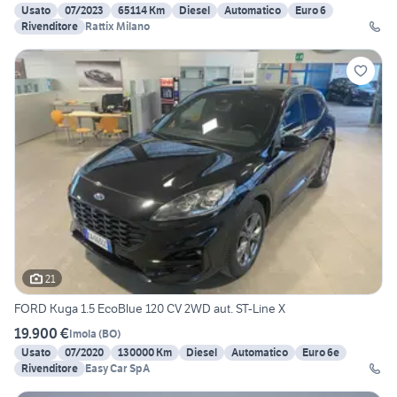
Usato
07/2023
65114 Km
Diesel
Automatico
Euro 6
Rivenditore
Rattix Milano
21
FORD Kuga 1.5 EcoBlue 120 CV 2WD aut. ST-Line X
19.900 €
Imola
(
BO
)
Usato
07/2020
130000 Km
Diesel
Automatico
Euro 6e
Rivenditore
Easy Car SpA