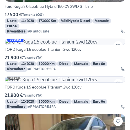
Ford Kuga 2.0 EcoBlue Hybrid 150 CV 2WD ST-Line
17.500 €
Tertenia
(
OG
)
Usato
11/2020
173000 Km
Mild Hybrid Diesel
Manuale
Euro 6
Rivenditore
AP autousate
Vetrina
FORD Kuga 1.5 ecoblue Titanium 2wd 120cv
21.900 €
Taranto
(
TA
)
Usato
12/2020
80000 Km
Diesel
Manuale
Euro 6e
Rivenditore
APPIASTORE SPA
13
FORD Kuga 1.5 ecoblue Titanium 2wd 120cv
21.900 €
Taranto
(
TA
)
Usato
12/2020
80000 Km
Diesel
Manuale
Euro 6e
Rivenditore
APPIASTORE SPA