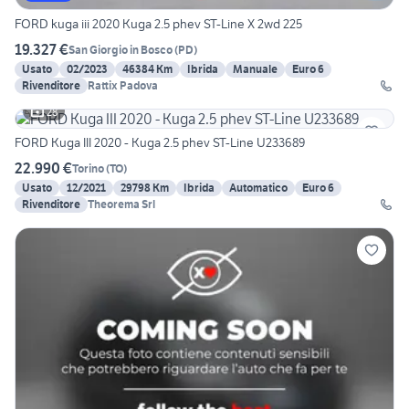
FORD kuga iii 2020 Kuga 2.5 phev ST-Line X 2wd 225
19.327 €
San Giorgio in Bosco
(
PD
)
Usato
02/2023
46384 Km
Ibrida
Manuale
Euro 6
Rivenditore
Rattix Padova
28
FORD Kuga III 2020 - Kuga 2.5 phev ST-Line U233689
22.990 €
Torino
(
TO
)
Usato
12/2021
29798 Km
Ibrida
Automatico
Euro 6
Rivenditore
Theorema Srl