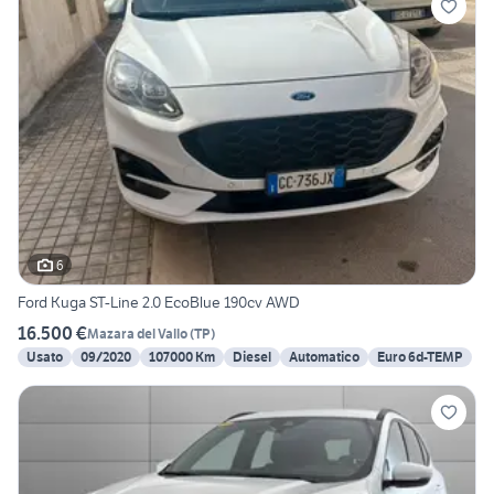
6
Ford Kuga ST-Line 2.0 EcoBlue 190cv AWD
16.500 €
Mazara del Vallo
(
TP
)
Usato
09/2020
107000 Km
Diesel
Automatico
Euro 6d-TEMP