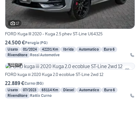
17
FORD Kuga III 2020 - Kuga 2.5 phev ST-Line U64325
24.500 €
Perugia
(
PG
)
Usato
01/2024
42231 Km
Ibrida
Automatico
Euro 6
Rivenditore
Rossi Automotive
28
FORD kuga iii 2020 Kuga 2.0 ecoblue ST-Line 2wd 12
22.889 €
Curno
(
BG
)
Usato
07/2023
65114 Km
Diesel
Automatico
Euro 6
Rivenditore
Rattix Curno