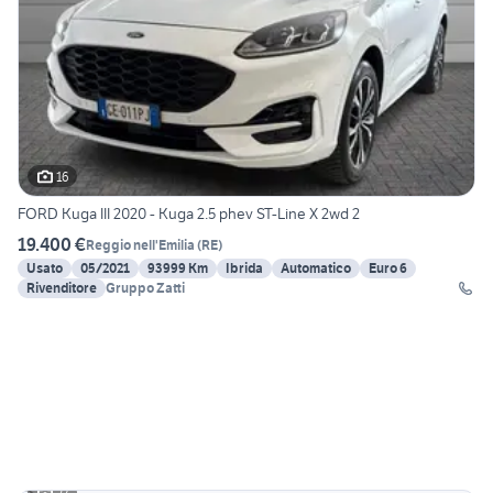
16
FORD Kuga III 2020 - Kuga 2.5 phev ST-Line X 2wd 2
19.400 €
Reggio nell'Emilia
(
RE
)
Usato
05/2021
93999 Km
Ibrida
Automatico
Euro 6
Rivenditore
Gruppo Zatti