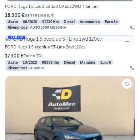
FORD Kuga 1.5 EcoBlue 120 CV aut.2WD Titanium
18.300 €
Barrafranca
(
EN
)
Usato
06/2020
92239 Km
Diesel
Automatico
Euro 6e
Rivenditore
AUTO 2000 MESSINA
Vetrina
FORD Kuga 1.5 ecoblue ST-Line 2wd 120cv
17.300 €
Torino
(
TO
)
Usato
10/2020
98385 Km
Diesel
Manuale
Euro 6
Rivenditore
Autobro