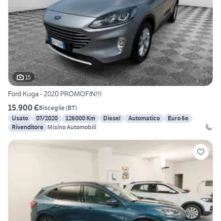
15
Ford Kuga - 2020 PROMOFIN!!!
15.900 €
Bisceglie
(
BT
)
Usato
07/2020
126000 Km
Diesel
Automatico
Euro 6e
Rivenditore
Misino Automobili