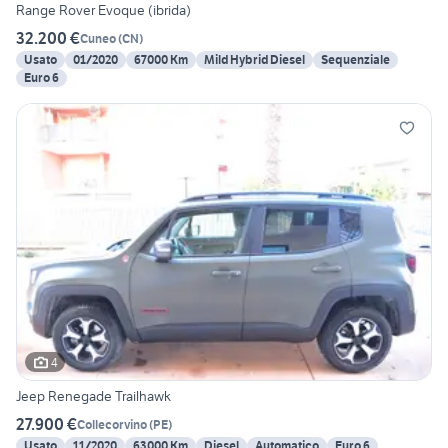
Range Rover Evoque (ibrida)
32.200 €
Cuneo
(
CN
)
Usato
01/2020
67000 Km
Mild Hybrid Diesel
Sequenziale
Euro 6
4
Jeep Renegade Trailhawk
27.900 €
Collecorvino
(
PE
)
Usato
11/2020
63000 Km
Diesel
Automatico
Euro 6