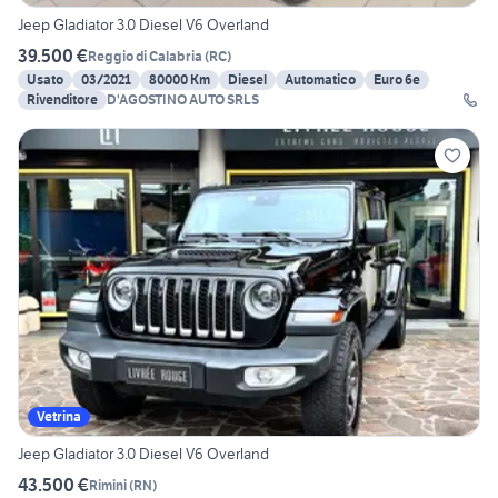
Jeep Gladiator 3.0 Diesel V6 Overland
39.500 €
Reggio di Calabria
(
RC
)
Usato
03/2021
80000 Km
Diesel
Automatico
Euro 6e
Rivenditore
D'AGOSTINO AUTO SRLS
Vetrina
Jeep Gladiator 3.0 Diesel V6 Overland
43.500 €
Rimini
(
RN
)