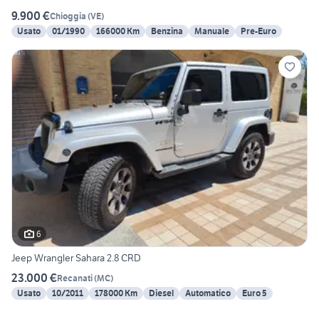
9.900 €
Chioggia
(
VE
)
Usato
01/1990
166000 Km
Benzina
Manuale
Pre-Euro
6
Jeep Wrangler Sahara 2.8 CRD
23.000 €
Recanati
(
MC
)
Usato
10/2011
178000 Km
Diesel
Automatico
Euro 5