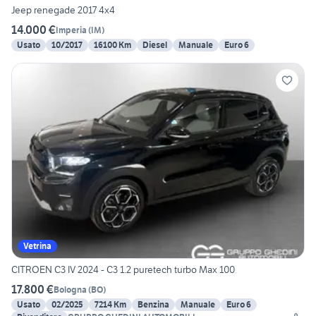
Jeep renegade 2017 4x4
14.000 €
Imperia
(
IM
)
Usato
10/2017
16100 Km
Diesel
Manuale
Euro 6
Vetrina
CITROEN C3 IV 2024 - C3 1.2 puretech turbo Max 100
17.800 €
Bologna
(
BO
)
Usato
02/2025
7214 Km
Benzina
Manuale
Euro 6