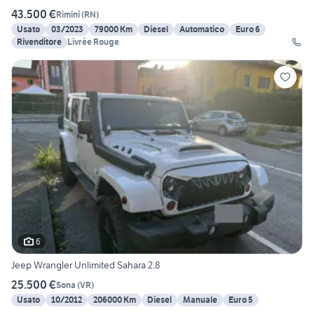
43.500 €
Rimini
(
RN
)
Usato
03/2023
79000 Km
Diesel
Automatico
Euro 6
Rivenditore
Livrée Rouge
6
Jeep Wrangler Unlimited Sahara 2.8
25.500 €
Sona
(
VR
)
Usato
10/2012
206000 Km
Diesel
Manuale
Euro 5