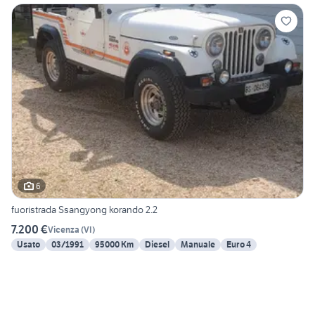
6
fuoristrada Ssangyong korando 2.2
7.200 €
Vicenza
(
VI
)
Usato
03/1991
95000 Km
Diesel
Manuale
Euro 4