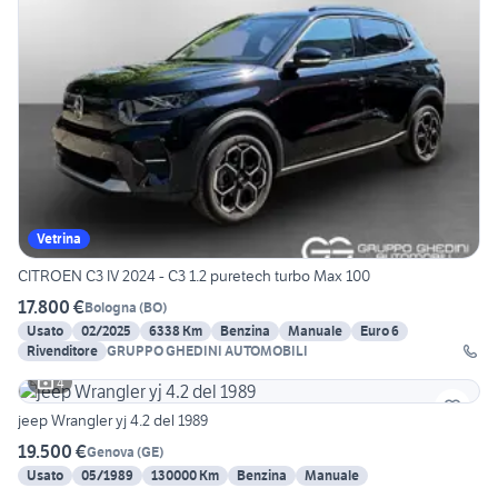
Vetrina
CITROEN C3 IV 2024 - C3 1.2 puretech turbo Max 100
17.800 €
Bologna
(
BO
)
Usato
02/2025
6338 Km
Benzina
Manuale
Euro 6
Rivenditore
GRUPPO GHEDINI AUTOMOBILI
4
jeep Wrangler yj 4.2 del 1989
19.500 €
Genova
(
GE
)
Usato
05/1989
130000 Km
Benzina
Manuale