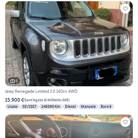
6
Jeep Renegade Limited 2.0 140cv 4WD
15.900 €
Sant'Agata di Militello
(
ME
)
Usato
03/2017
148000 Km
Diesel
Manuale
Euro 6