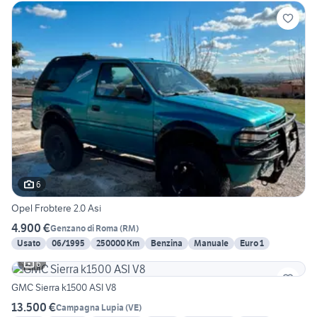
6
Opel Frobtere 2.0 Asi
4.900 €
Genzano di Roma
(
RM
)
Usato
06/1995
250000 Km
Benzina
Manuale
Euro 1
6
GMC Sierra k1500 ASI V8
13.500 €
Campagna Lupia
(
VE
)