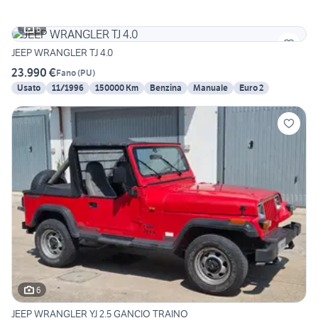
6
JEEP WRANGLER TJ 4.0
23.990 €
Fano
(
PU
)
Usato
11/1996
150000 Km
Benzina
Manuale
Euro 2
6
JEEP WRANGLER YJ 2.5 GANCIO TRAINO