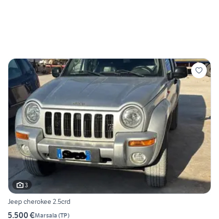
3
Jeep cherokee 2.5crd
5.500 €
Marsala
(
TP
)