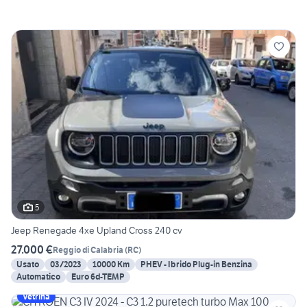
5
Jeep Renegade 4xe Upland Cross 240 cv
27.000 €
Reggio di Calabria
(
RC
)
Usato
03/2023
10000 Km
PHEV - Ibrido Plug-in Benzina
Automatico
Euro 6d-TEMP
Vetrina