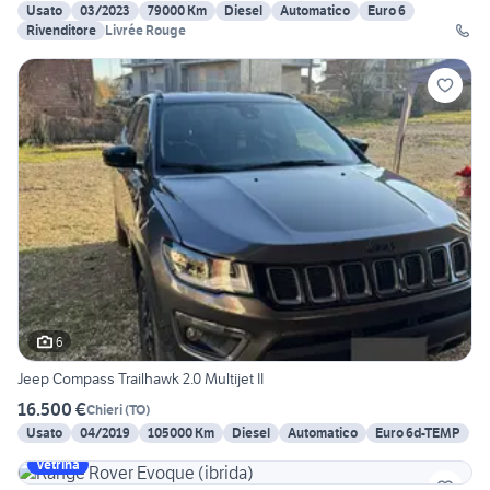
Usato
03/2023
79000 Km
Diesel
Automatico
Euro 6
Rivenditore
Livrée Rouge
6
Jeep Compass Trailhawk 2.0 Multijet II
16.500 €
Chieri
(
TO
)
Usato
04/2019
105000 Km
Diesel
Automatico
Euro 6d-TEMP
Vetrina