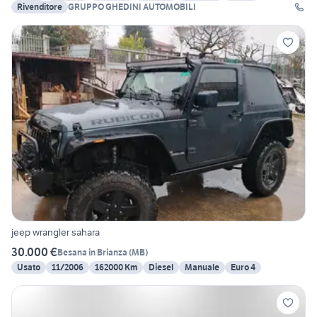
Rivenditore
GRUPPO GHEDINI AUTOMOBILI
jeep wrangler sahara
30.000 €
Besana in Brianza
(
MB
)
Usato
11/2006
162000 Km
Diesel
Manuale
Euro 4