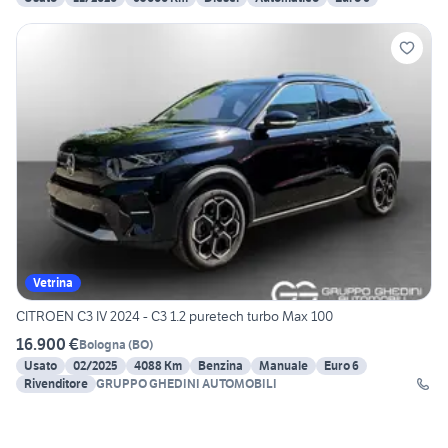
Vetrina
CITROEN C3 IV 2024 - C3 1.2 puretech turbo Max 100
16.900 €
Bologna
(
BO
)
Usato
02/2025
4088 Km
Benzina
Manuale
Euro 6
Rivenditore
GRUPPO GHEDINI AUTOMOBILI