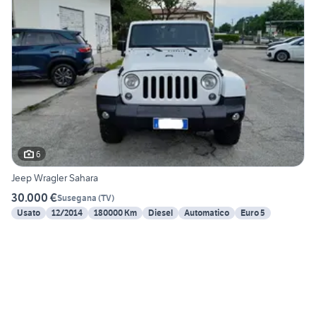
6
Jeep Wragler Sahara
30.000 €
Susegana
(
TV
)
Usato
12/2014
180000 Km
Diesel
Automatico
Euro 5