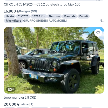
CITROEN C3 IV 2024 - C3 1.2 puretech turbo Max 100
16.900 €
Bologna
(
BO
)
Usato
01/2025
16788 Km
Benzina
Manuale
Euro 6
Rivenditore
GRUPPO GHEDINI AUTOMOBILI
6
Jeep wrangler 2.8 CRD
20.000 €
Latina
(
LT
)