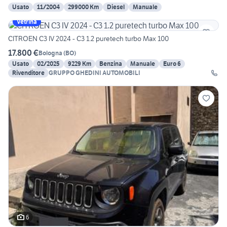
Usato
11/2004
299000 Km
Diesel
Manuale
Vetrina
CITROEN C3 IV 2024 - C3 1.2 puretech turbo Max 100
17.800 €
Bologna
(
BO
)
Usato
02/2025
9229 Km
Benzina
Manuale
Euro 6
Rivenditore
GRUPPO GHEDINI AUTOMOBILI
6