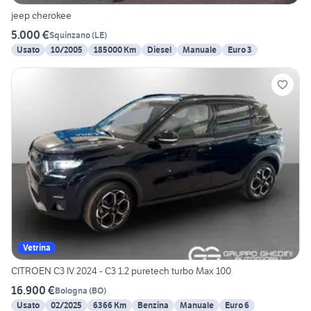
jeep cherokee
5.000 €
Squinzano
(
LE
)
Usato
10/2005
185000 Km
Diesel
Manuale
Euro 3
Vetrina
CITROEN C3 IV 2024 - C3 1.2 puretech turbo Max 100
16.900 €
Bologna
(
BO
)
Usato
02/2025
6366 Km
Benzina
Manuale
Euro 6