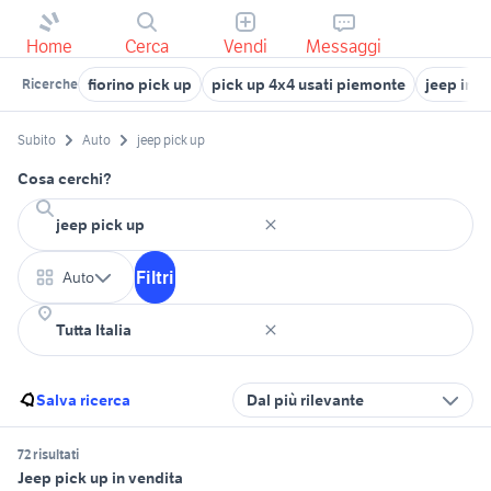
Home
Cerca
Vendi
Messaggi
fiorino pick up
pick up 4x4 usati piemonte
jeep in l
Ricerche
Subito
Auto
jeep pick up
Cosa cerchi?
Filtri
Auto
Salva ricerca
Dal più rilevante
72 risultati
Jeep pick up in vendita