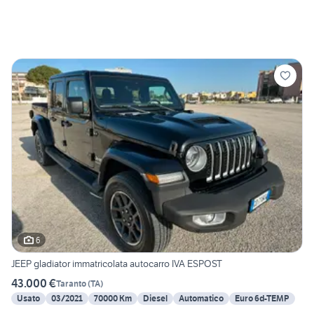
6
JEEP gladiator immatricolata autocarro IVA ESPOST
43.000 €
Taranto
(
TA
)
Usato
03/2021
70000 Km
Diesel
Automatico
Euro 6d-TEMP