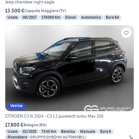
Jeep cherokee night eagle
13.500 €
Cappella Maggiore
(
TV
)
Usato
08/2017
176000 Km
Diesel
Automatico
Euro 6d
Vetrina
CITROEN C3 IV 2024 - C3 1.2 puretech turbo Max 100
17.800 €
Bologna
(
BO
)
Usato
02/2025
7343 Km
Benzina
Manuale
Euro 6
Rivenditore
GRUPPO GHEDINI AUTOMOBILI