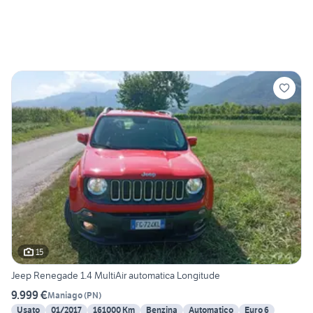
15
Jeep Renegade 1.4 MultiAir automatica Longitude
9.999 €
Maniago
(
PN
)
Usato
01/2017
161000 Km
Benzina
Automatico
Euro 6