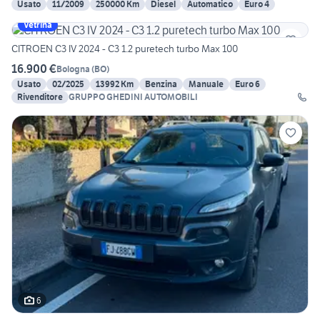
Usato
11/2009
250000 Km
Diesel
Automatico
Euro 4
Vetrina
CITROEN C3 IV 2024 - C3 1.2 puretech turbo Max 100
16.900 €
Bologna
(
BO
)
Usato
02/2025
13992 Km
Benzina
Manuale
Euro 6
Rivenditore
GRUPPO GHEDINI AUTOMOBILI
6