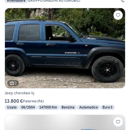
Rivenditore
GRUPPO GHEDINI AUTOMOBILI
2
Jeep cherokee kj
13.800 €
Palermo
(
PA
)
Usato
06/2004
147000 Km
Benzina
Automatico
Euro 3