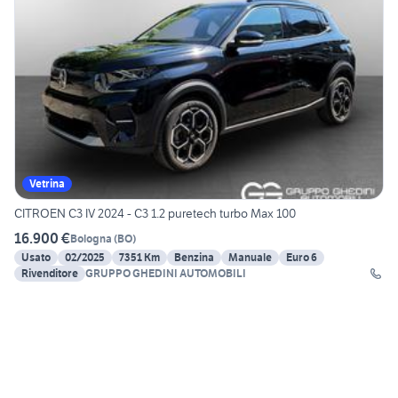
Vetrina
CITROEN C3 IV 2024 - C3 1.2 puretech turbo Max 100
16.900 €
Bologna
(
BO
)
Usato
02/2025
7351 Km
Benzina
Manuale
Euro 6
Rivenditore
GRUPPO GHEDINI AUTOMOBILI