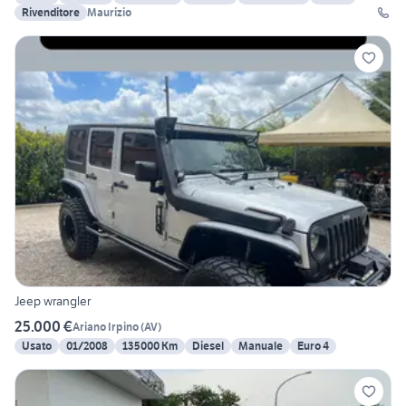
Rivenditore
Maurizio
Jeep wrangler
25.000 €
Ariano Irpino
(
AV
)
Usato
01/2008
135000 Km
Diesel
Manuale
Euro 4