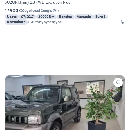
SUZUKI Jimny 1.3 4WD Evolution Plus
17.900 €
Cogollo del Cengio
(
VI
)
Usato
07/2017
80000 Km
Benzina
Manuale
Euro 6
Rivenditore
L' Auto By Synergy Srl