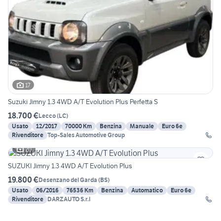
17
Suzuki Jimny 1.3 4WD A/T Evolution Plus Perfetta S
18.700 €
Lecco
(
LC
)
Usato
12/2017
70000 Km
Benzina
Manuale
Euro 6e
Rivenditore
Top-Sales Automotive Group
20
SUZUKI Jimny 1.3 4WD A/T Evolution Plus
19.800 €
Desenzano del Garda
(
BS
)
Usato
06/2016
76536 Km
Benzina
Automatico
Euro 6e
Rivenditore
DARZAUTO S.r.l