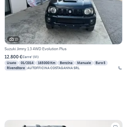
10
Suzuki Jimny 1.3 4WD Evolution Plus
12.800 €
Carre'
(
VI
)
Usato
01/2014
165000 Km
Benzina
Manuale
Euro 5
Rivenditore
AUTOFFICINA COSTAGANNA SRL