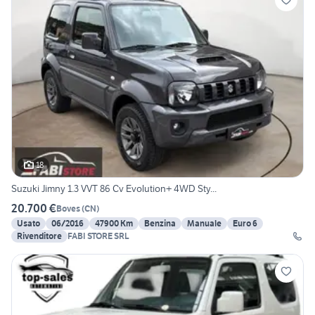
18
Suzuki Jimny 1.3 VVT 86 Cv Evolution+ 4WD Sty...
20.700 €
Boves
(
CN
)
Usato
06/2016
47900 Km
Benzina
Manuale
Euro 6
Rivenditore
FABI STORE SRL