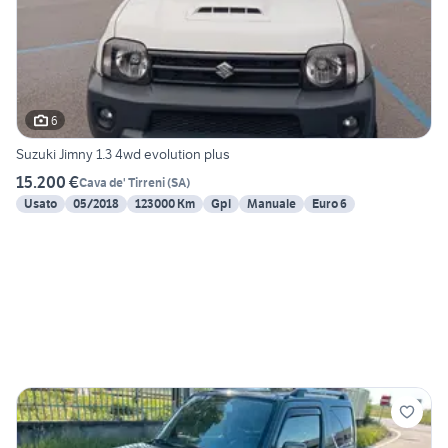
6
Suzuki Jimny 1.3 4wd evolution plus
15.200 €
Cava de' Tirreni
(
SA
)
Usato
05/2018
123000 Km
Gpl
Manuale
Euro 6