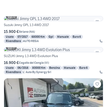
23
Suzuki Jimny GPL 1.3 4WD 2017
15.900 €
Striano
(
NA
)
Usato
07/2017
68000 Km
Gpl
Manuale
Euro 6
Rivenditore
AUTO REGA
15
SUZUKI Jimny 1.3 4WD Evolution Plus
16.900 €
Cogollo del Cengio
(
VI
)
Usato
06/2016
80000 Km
Benzina
Manuale
Euro 6
Rivenditore
L' Auto By Synergy Srl