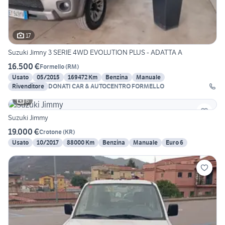
17
Suzuki Jimny 3 SERIE 4WD EVOLUTION PLUS - ADATTA A
16.500 €
Formello
(
RM
)
Usato
05/2015
169472 Km
Benzina
Manuale
Rivenditore
DONATI CAR & AUTOCENTRO FORMELLO
6
Suzuki Jimmy
19.000 €
Crotone
(
KR
)
Usato
10/2017
88000 Km
Benzina
Manuale
Euro 6