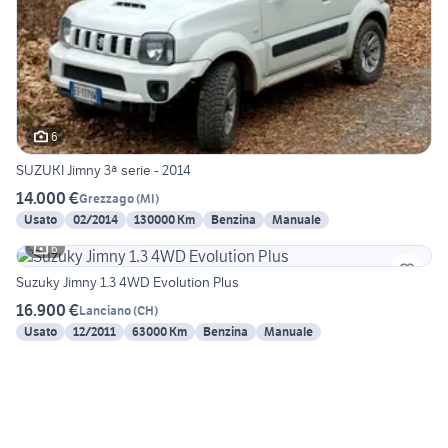
6
SUZUKI Jimny 3ª serie - 2014
14.000 €
Grezzago
(
MI
)
Usato
02/2014
130000 Km
Benzina
Manuale
6
Suzuky Jimny 1.3 4WD Evolution Plus
16.900 €
Lanciano
(
CH
)
Usato
12/2011
63000 Km
Benzina
Manuale