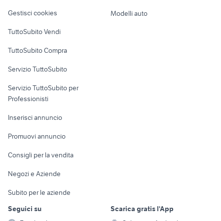
Veicoli commerciali
altro
Gestisci cookies
Modelli auto
Case vacanza
TuttoSubito Vendi
Uffici e Locali
TuttoSubito Compra
commerciali
Servizio TuttoSubito
elettronica
per la casa e la
sports e hobby
Servizio TuttoSubito per
persona
Informatica
Animali
Professionisti
Arredamento e
Console e
Accessori per
Casalinghi
Inserisci annuncio
Videogiochi
animali
Elettrodomestici
Promuovi annuncio
Audio/Video
Musica e Film
Giardino e Fai da te
Consigli per la vendita
Fotografia
Libri e Riviste
Abbigliamento e
Negozi e Aziende
Telefonia
Strumenti Musicali
Accessori
Subito per le aziende
Sports
Tutto per i bambini
Seguici su
Scarica gratis l'App
Biciclette