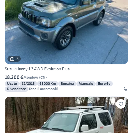
15
Suzuki Jimny 1.3 4WD Evolution Plus
18.200 €
Mondovi'
(
CN
)
Usato
12/2015
98000 Km
Benzina
Manuale
Euro 6e
Rivenditore
Tonelli Automobili