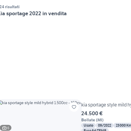
24 risultati
ia sportage 2022 in vendita
kia sportage style mild 
24.500 €
Bollate
(
MI
)
Usato
09/2022
23000 K
6
Euro 6d-TEMP