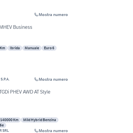
Mostra numero
i MHEV Business
 Km
Ibrida
Manuale
Euro 6
Mostra numero
.P.A.
6 TGDi PHEV AWD AT Style
140000 Km
Mild Hybrid Benzina
 6e
Mostra numero
R SRL