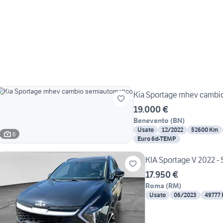
Kia Sportage mhev cambi
19.000 €
Benevento
(
BN
)
Usato
12/2022
52600 Km
6
Euro 6d-TEMP
KIA Sportage V 2022 - 
17.950 €
Roma
(
RM
)
Usato
06/2023
49777