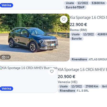
Usato
12/2022
52600 Km
Vetrina
Euro 6d-TEMP
Kia Sportage 1.6 CRD
22.900 €
Roma
(
RM
)
Usato
12/2022
41900
Euro 6e
24
Rivenditore
ATLAS GROU
KIA Sportage 1.6 CRDi MHEV 
20.900 €
Venezia
(
VE
)
Usato
12/2022
27000 Km
Ibr
Vetrina
Rivenditore
F.L.S SRL