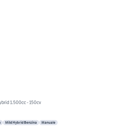
hybrid 1.500cc - 150cv
m
Mild Hybrid Benzina
Manuale