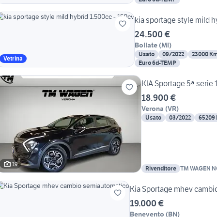
kia sportage style mild 
24.500 €
Bollate
(
MI
)
Usato
09/2022
23000 K
Vetrina
Euro 6d-TEMP
KIA Sportage 5ª serie
18.900 €
Verona
(
VR
)
Usato
03/2022
65209
19
Rivenditore
TM WAGEN N
Kia Sportage mhev cambi
19.000 €
Benevento
(
BN
)