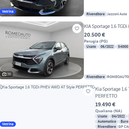
Vetrina
Rivenditore
Jazzoni Auto
KIA Sportage 1.6 TGD
20.500 €
Perugia
(
PG
)
Usato
06/2022
54000
20
Rivenditore
ROMEOAUTO S
Kia Sportage 1.
PERFETTO
19.490 €
Qualiano
(
NA
)
Usato
04/2022
Automatico
Euro
Vetrina
Rivenditore
GP CA