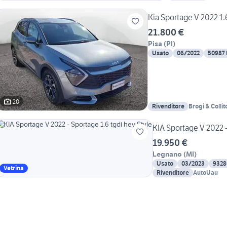
Kia Sportage V 2022 1
21.800 €
Pisa
(
PI
)
Usato
06/2022
50987
20
Rivenditore
Brogi & Collit
KIA Sportage V 2022 -
19.950 €
Legnano
(
MI
)
Usato
03/2023
9328
Vetrina
Rivenditore
AutoUau