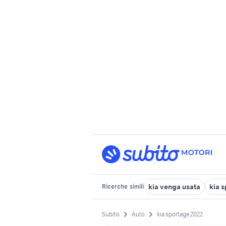
kia venga usata
kia 
Ricerche
simili
Subito
Auto
kia sportage 2022