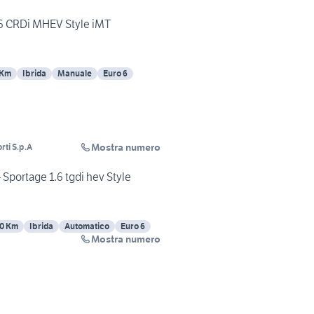
.6 CRDi MHEV Style iMT
 Km
Ibrida
Manuale
Euro 6
Mostra numero
orti S.p.A
 Sportage 1.6 tgdi hev Style
0 Km
Ibrida
Automatico
Euro 6
Mostra numero