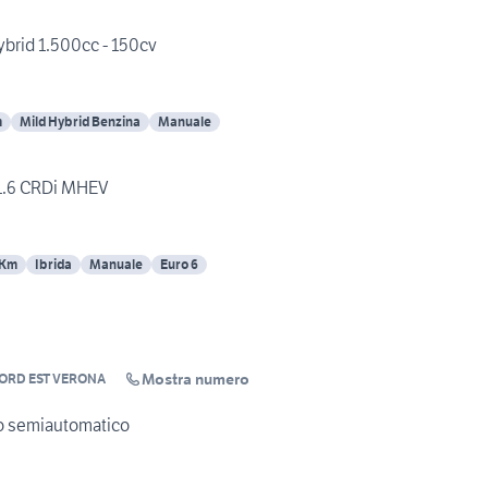
hybrid 1.500cc - 150cv
m
Mild Hybrid Benzina
Manuale
 1.6 CRDi MHEV
 Km
Ibrida
Manuale
Euro 6
Mostra numero
ORD EST VERONA
o semiautomatico