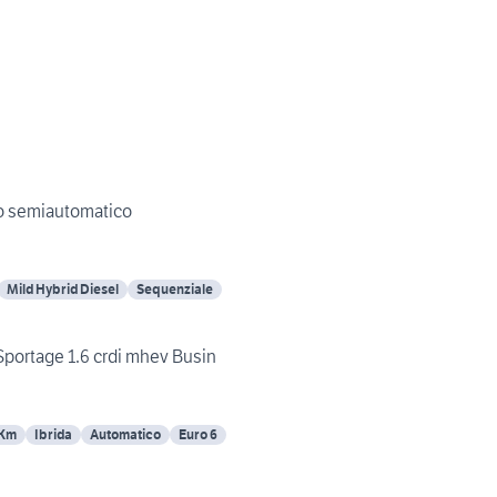
o semiautomatico
Mild Hybrid Diesel
Sequenziale
Sportage 1.6 crdi mhev Busin
 Km
Ibrida
Automatico
Euro 6