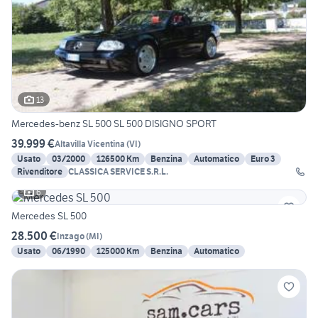
13
Mercedes-benz SL 500 SL 500 DISIGNO SPORT
39.999 €
Altavilla Vicentina
(
VI
)
Usato
03/2000
126500 Km
Benzina
Automatico
Euro 3
Rivenditore
CLASSICA SERVICE S.R.L.
6
Mercedes SL 500
28.500 €
Inzago
(
MI
)
Usato
06/1990
125000 Km
Benzina
Automatico