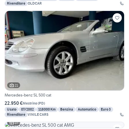
Rivenditore
OLDCAR
21
Mercedes-benz SL 500 cat
22.950 €
Mestrino
(
PD
)
Usato
07/2002
118000 Km
Benzina
Automatico
Euro 3
Rivenditore
VINILE CARS
27