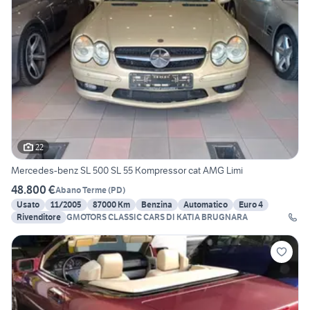
22
Mercedes-benz SL 500 SL 55 Kompressor cat AMG Limi
48.800 €
Abano Terme
(
PD
)
Usato
11/2005
87000 Km
Benzina
Automatico
Euro 4
Rivenditore
GMOTORS CLASSIC CARS DI KATIA BRUGNARA