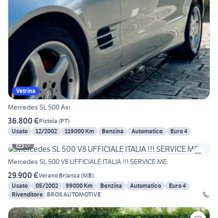
Vetrina
Mercedes SL 500 Asi
36.800 €
Pistoia
(
PT
)
Usato
12/2002
119000 Km
Benzina
Automatico
Euro 4
27
Mercedes SL 500 V8 UFFICIALE ITALIA !!! SERVICE ME
29.900 €
Verano Brianza
(
MB
)
Usato
05/2002
99000 Km
Benzina
Automatico
Euro 4
Rivenditore
BROS AUTOMOTIVE