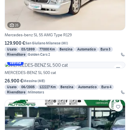
26
Mercedes-benz SL 55 AMG Type R129
129.900 €
San Giuliano Milanese
(
MI
)
Usato
03/1999
77000 Km
Benzina
Automatico
Euro 3
Rivenditore
Golden Cars 2
Vetrina
MERCEDES-BENZ SL 500 cat
26.900 €
Messina
(
ME
)
Usato
06/2005
122227 Km
Benzina
Automatico
Euro 4
Rivenditore
Milmotors