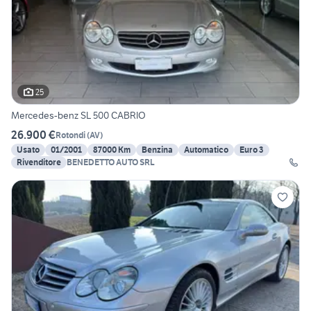
25
Mercedes-benz SL 500 CABRIO
26.900 €
Rotondi
(
AV
)
Usato
01/2001
87000 Km
Benzina
Automatico
Euro 3
Rivenditore
BENEDETTO AUTO SRL