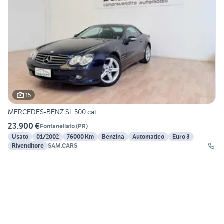
15
MERCEDES-BENZ SL 500 cat
23.900 €
Fontanellato
(
PR
)
Usato
01/2002
76000 Km
Benzina
Automatico
Euro 3
Rivenditore
SAM.CARS