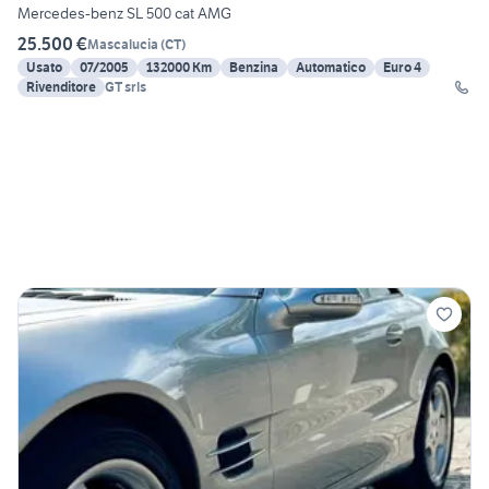
Mercedes-benz SL 500 cat AMG
25.500 €
Mascalucia
(
CT
)
Usato
07/2005
132000 Km
Benzina
Automatico
Euro 4
Rivenditore
GT srls