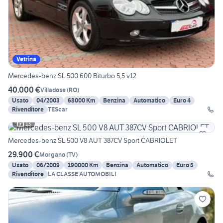
Vetrina
Mercedes-benz SL 500 600 Biturbo 5,5 v12
40.000 €
Villadose
(
RO
)
Usato
04/2003
68000 Km
Benzina
Automatico
Euro 4
Rivenditore
TEScar
13
Mercedes-benz SL 500 V8 AUT 387CV Sport CABRIOLET
29.900 €
Morgano
(
TV
)
Usato
06/2009
190000 Km
Benzina
Automatico
Euro 5
Rivenditore
LA CLASSE AUTOMOBILI