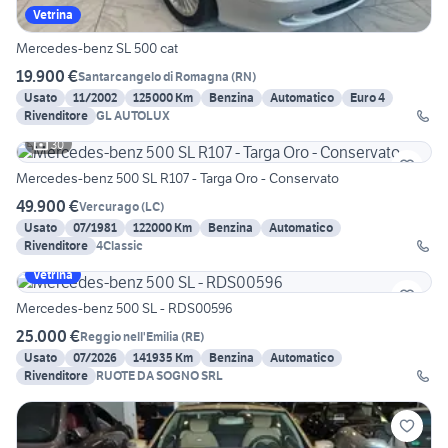
Vetrina
Mercedes-benz SL 500 cat
19.900 €
Santarcangelo di Romagna
(
RN
)
Usato
11/2002
125000 Km
Benzina
Automatico
Euro 4
Rivenditore
GL AUTOLUX
30
Mercedes-benz 500 SL R107 - Targa Oro - Conservato
49.900 €
Vercurago
(
LC
)
Usato
07/1981
122000 Km
Benzina
Automatico
Rivenditore
4Classic
Vetrina
Mercedes-benz 500 SL - RDS00596
25.000 €
Reggio nell'Emilia
(
RE
)
Usato
07/2026
141935 Km
Benzina
Automatico
Rivenditore
RUOTE DA SOGNO SRL