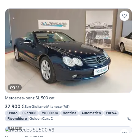
25
Mercedes-benz SL 500 cat
32.900 €
San Giuliano Milanese
(
MI
)
Usato
02/2006
79000 Km
Benzina
Automatico
Euro 4
Rivenditore
Golden Cars 2
22