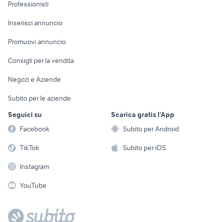
Informatica
Animali
Professionisti
Arredamento e
Console e
Accessori per
Casalinghi
Inserisci annuncio
Videogiochi
animali
Elettrodomestici
Promuovi annuncio
Audio/Video
Musica e Film
Giardino e Fai da te
Consigli per la vendita
Fotografia
Libri e Riviste
Abbigliamento e
Negozi e Aziende
Telefonia
Strumenti Musicali
Accessori
Subito per le aziende
Sports
Tutto per i bambini
Seguici su
Scarica gratis l'App
Biciclette
Facebook
Subito per Android
Collezionismo
TikTok
Subito per iOS
Instagram
YouTube