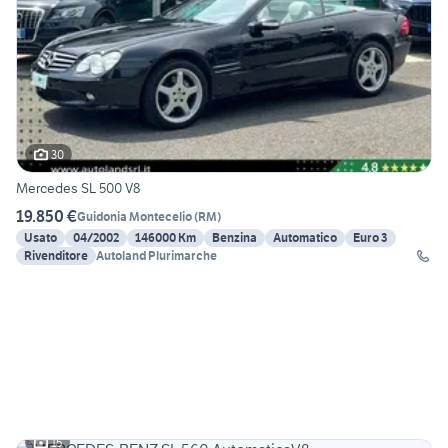
30
Mercedes SL 500 V8
19.850 €
Guidonia Montecelio
(
RM
)
Usato
04/2002
146000 Km
Benzina
Automatico
Euro 3
Rivenditore
Autoland Plurimarche
15