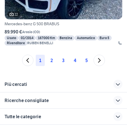
22
Mercedes-benz G 500 BRABUS
89.990 €
Arosio
(
CO
)
Usato
02/2014
167000 Km
Benzina
Automatico
Euro 5
Rivenditore
RUBEN BENELLI
1
2
3
4
5
Più cercati
Correlati
Richerche simili
Suggerimenti
Ricerche consigliate
cb 500 scarico
mercedes sl cabrio
mercedes sl r107
auto
accessori auto
jeep renegade autocarro
toyota corolla
500 fiat 2019
Tutte le categorie
mercedes sl 230
fiat 1100 anni 50
500l autocarro
ami elettrica
jeep compass 4x4
pagoda
golf 8 gti
mercedes classe e