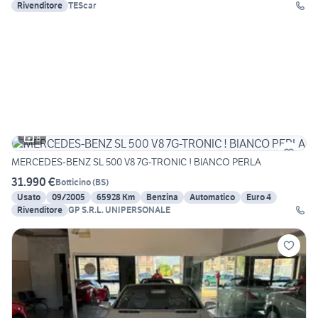
Rivenditore
TEScar
8
MERCEDES-BENZ SL 500 V8 7G-TRONIC ! BIANCO PERLA
31.990 €
Botticino
(
BS
)
Usato
09/2005
65928 Km
Benzina
Automatico
Euro 4
Rivenditore
GP S.R.L. UNIPERSONALE