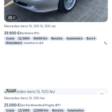
17
Mercedes-benz SL 500 SL 500 cat
39.900 €
Bertinoro
(
FC
)
Usato
11/2004
96000 Km
Benzina
Automatico
Euro 4
Rivenditore
AutoCars L&S
6
Mercedes-benz SL 500 Asi
25.000 €
San Ferdinando di Puglia
(
BT
)
Usato
12/1990
122000 Km
Benzina
Automatico