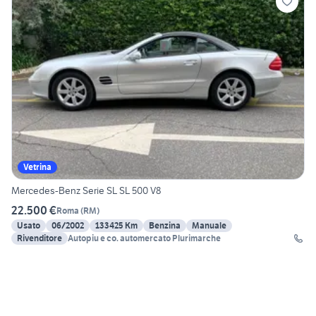
Vetrina
Mercedes-Benz Serie SL SL 500 V8
22.500 €
Roma
(
RM
)
Usato
06/2002
133425 Km
Benzina
Manuale
Rivenditore
Autopiu e co. automercato Plurimarche