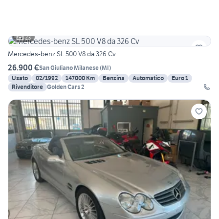
23
Mercedes-benz SL 500 V8 da 326 Cv
26.900 €
San Giuliano Milanese
(
MI
)
Usato
02/1992
147000 Km
Benzina
Automatico
Euro 1
Rivenditore
Golden Cars 2