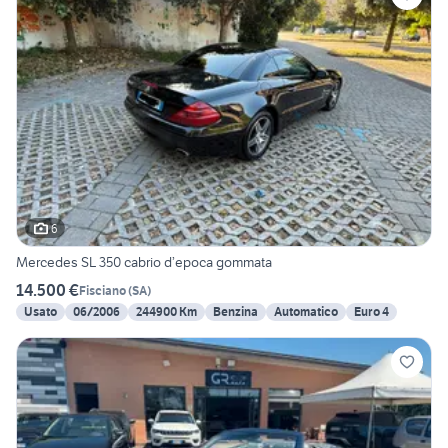
6
Mercedes SL 350 cabrio d’epoca gommata
14.500 €
Fisciano
(
SA
)
Usato
06/2006
244900 Km
Benzina
Automatico
Euro 4