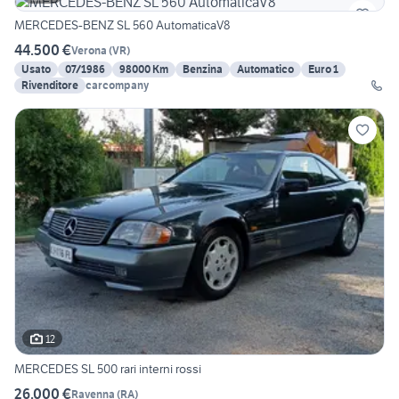
MERCEDES-BENZ SL 560 AutomaticaV8
44.500 €
Verona
(
VR
)
Usato
07/1986
98000 Km
Benzina
Automatico
Euro 1
Rivenditore
carcompany
12
MERCEDES SL 500 rari interni rossi
26.000 €
Ravenna
(
RA
)