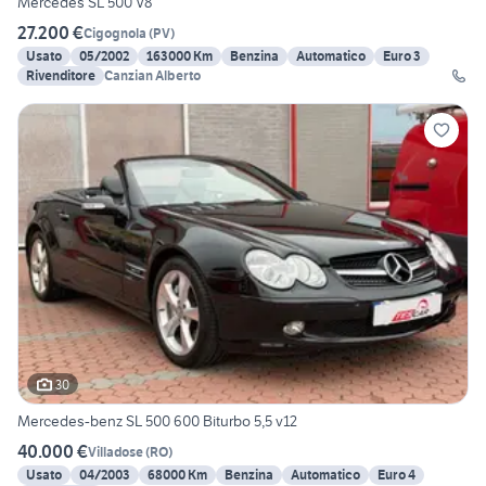
Mercedes SL 500 V8
27.200 €
Cigognola
(
PV
)
Usato
05/2002
163000 Km
Benzina
Automatico
Euro 3
Rivenditore
Canzian Alberto
30
Mercedes-benz SL 500 600 Biturbo 5,5 v12
40.000 €
Villadose
(
RO
)
Usato
04/2003
68000 Km
Benzina
Automatico
Euro 4