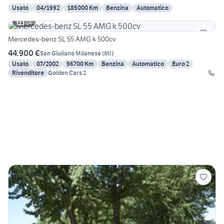
Usato
04/1992
185000 Km
Benzina
Automatico
24
Mercedes-benz SL 55 AMG k 500cv
44.900 €
San Giuliano Milanese
(
MI
)
Usato
07/2002
96700 Km
Benzina
Automatico
Euro 2
Rivenditore
Golden Cars 2