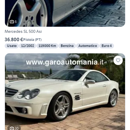
6
Mercedes SL 500 Asi
36.800 €
Pistoia
(
PT
)
Usato
12/2002
119000 Km
Benzina
Automatico
Euro 4
30