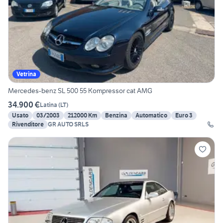
Vetrina
Mercedes-benz SL 500 55 Kompressor cat AMG
34.900 €
Latina
(
LT
)
Usato
03/2003
212000 Km
Benzina
Automatico
Euro 3
Rivenditore
GR AUTO SRLS