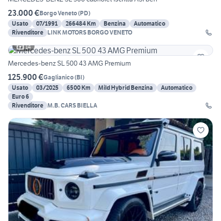
23.000 €
Borgo Veneto
(
PD
)
Usato
07/1991
266484 Km
Benzina
Automatico
Rivenditore
LINK MOTORS BORGO VENETO
14
Mercedes-benz SL 500 43 AMG Premium
125.900 €
Gaglianico
(
BI
)
Usato
03/2025
6500 Km
Mild Hybrid Benzina
Automatico
Euro 6
Rivenditore
M.B. CARS BIELLA