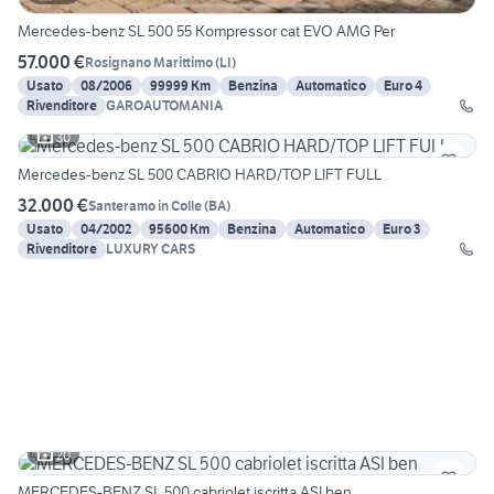
Mercedes-benz SL 500 55 Kompressor cat EVO AMG Per
57.000 €
Rosignano Marittimo
(
LI
)
Usato
08/2006
99999 Km
Benzina
Automatico
Euro 4
Rivenditore
GAROAUTOMANIA
30
Mercedes-benz SL 500 CABRIO HARD/TOP LIFT FULL
32.000 €
Santeramo in Colle
(
BA
)
Usato
04/2002
95600 Km
Benzina
Automatico
Euro 3
Rivenditore
LUXURY CARS
20
MERCEDES-BENZ SL 500 cabriolet iscritta ASI ben